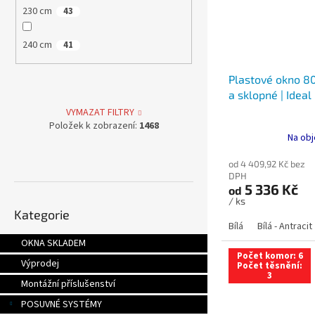
230 cm
43
240 cm
41
Plastové okno 80
a sklopné | Ideal
VYMAZAT FILTRY
Položek k zobrazení:
1468
Na obj
od 4 409,92 Kč bez
DPH
5 336 Kč
od
Přeskočit
/ ks
Kategorie
kategorie
Bílá
Bílá - Antracit
OKNA SKLADEM
Počet komor: 6
Výprodej
Počet těsnění:
3
Montážní příslušenství
POSUVNÉ SYSTÉMY