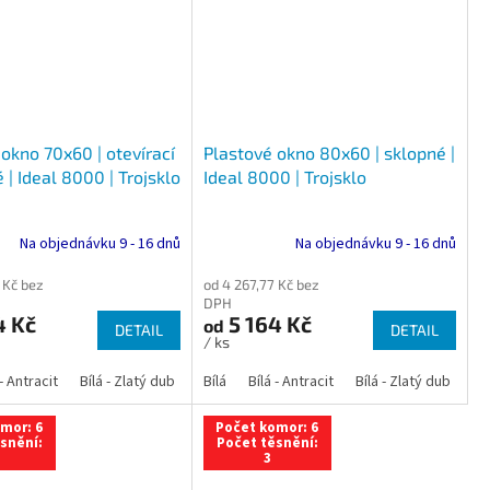
okno 70x60 | otevírací
Plastové okno 80x60 | sklopné |
 | Ideal 8000 | Trojsklo
Ideal 8000 | Trojsklo
Na objednávku 9 - 16 dnů
Na objednávku 9 - 16 dnů
 Kč bez
od 4 267,77 Kč bez
DPH
4 Kč
5 164 Kč
od
DETAIL
DETAIL
/ ks
 dub
 - Antracit
tracit
Bílá - Ořech
Zlatý dub
Bílá - Zlatý dub
Tmavý dub
Bílá - Mahagon
Bílá - Tmavý dub
Bílá
Ořech
Bílá - Antracit
Antracit
Mahagon
Bílá - Ořech
Zlatý dub
Bílá - Zlatý dub
Tmavý dub
Bílá - Mah
Bí
mor: 6
Počet komor: 6
snění:
Počet těsnění:
3