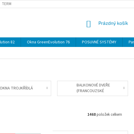
TERMÍNY
DOPRAVA
OBJEDNÁVKA KROK ZA KROKEM
SPECIF
NÁKUPNÍ
Prázdný košík
KOŠÍK
ution 82
Okna GreenEvolution 76
POSUVNÉ SYSTÉMY
Par
BALKONOVÉ DVEŘE
OKNA TROJKŘÍDLÁ
(FRANCOUZSKÉ
OKNO)
1468
položek celkem