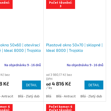
snění:
Počet těsnění:
3
okno 50x60 | otevírací
Plastové okno 50x70 | sklopné |
 | Ideal 8000 | Trojsklo
Ideal 8000 | Trojsklo
Na objednávku 9 - 16 dnů
Na objednávku 9 - 16 dnů
 Kč bez
od 3 980,17 Kč bez
DPH
8 Kč
4 816 Kč
od
DETAIL
DETAIL
/ ks
 dub
 - Antracit
tracit
Bílá - Ořech
Zlatý dub
Bílá - Zlatý dub
Tmavý dub
Bílá - Mahagon
Bílá - Tmavý dub
Bílá
Ořech
Bílá - Antracit
Antracit
Mahagon
Bílá - Ořech
Zlatý dub
Bílá - Zlatý dub
Tmavý dub
Bílá - Mah
Bí
mor: 6
Počet komor: 6
snění:
Počet těsnění: