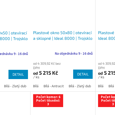
Plastové okno 50x80 | otevírací
Plastové 
x50 | otevírací
a sklopné | Ideal 8000 | Trojsklo
Ideal 800
 8000 | Trojsklo
Na objednávku 9 - 16 dnů
ednávku 9 - 16 dnů
od 4 309,92 Kč bez
od 4 309,92
DPH
DPH
5 215 Kč
5 21
od
od
DETAIL
DETAIL
/ ks
/ ks
Bílá - Zlatý dub
Bílá - Tmavý dub
Bílá
Bílá - Antracit
Bílá - Ořech
Bílá - Zlatý dub
Bílá - Mahagon
Bílá - Tmavý
Bílá
Bílá
An
Počet komor: 6
Počet ko
Počet těsnění:
Počet tě
3
3