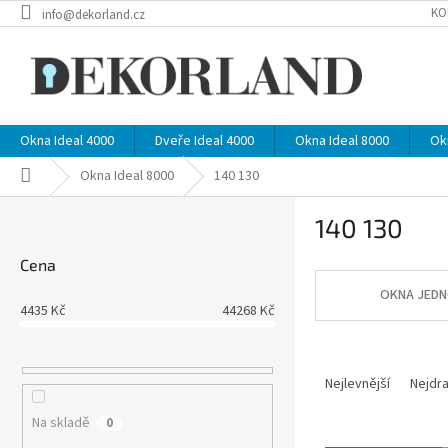
Přejít
KO
info@dekorland.cz
na
obsah
Okna Ideal 4000
Dveře Ideal 4000
Okna Ideal 8000
Ok
Domů
Okna Ideal 8000
140 130
P
140 130
o
s
Cena
t
r
OKNA JEDN
4435
Kč
44268
Kč
a
n
Ř
n
a
í
Nejlevnější
Nejdra
z
p
Na skladě
0
e
a
V
n