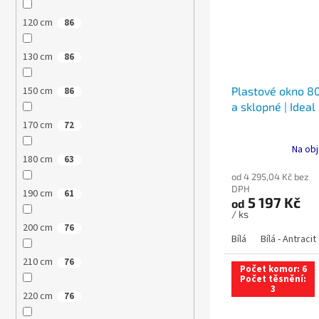
120 cm
86
130 cm
86
Plastové okno 80
150 cm
86
a sklopné | Ideal
170 cm
72
Na obj
180 cm
63
od 4 295,04 Kč bez
DPH
190 cm
61
5 197 Kč
od
/ ks
200 cm
76
Bílá
Bílá - Antracit
210 cm
76
Počet komor: 6
Počet těsnění:
3
220 cm
76