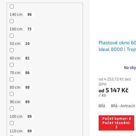
140 cm
86
160 cm
73
Plastové okno 60
50 cm
20
Ideal 8000 | Troj
60 cm
82
Na obj
70 cm
86
od 4 253,72 Kč bez
DPH
80 cm
88
5 147 Kč
od
/ ks
90 cm
89
Bílá
Bílá - Antracit
100 cm
89
Počet komor: 6
Počet těsnění:
3
110 cm
89