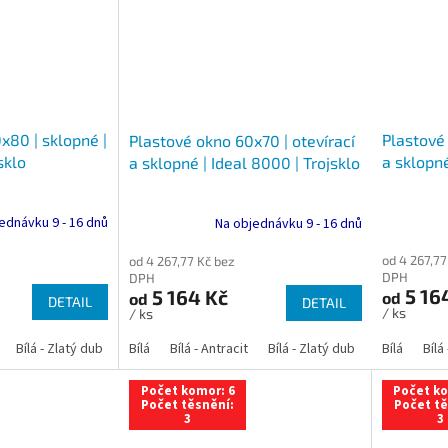
x80 | sklopné |
Plastové 
Plastové okno 60x70 | otevírací
sklo
a sklopné
a sklopné | Ideal 8000 | Trojsklo
ednávku 9 - 16 dnů
Na objednávku 9 - 16 dnů
od 4 267,77
od 4 267,77 Kč bez
DPH
DPH
5 16
5 164 Kč
od
od
DETAIL
DETAIL
/ ks
/ ks
Bílá - Zlatý dub
Bílá - Tmavý dub
Bílá
Bílá - Antracit
Bílá - Ořech
Bílá - Zlatý dub
Bílá - Mahagon
Bílá - Tmavý
Bílá
Bílá
An
Počet komor: 6
Počet ko
Počet těsnění:
Počet tě
3
3