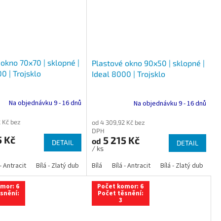
okno 70x70 | sklopné |
Plastové okno 90x50 | sklopné |
0 | Trojsklo
Ideal 8000 | Trojsklo
Na objednávku 9 - 16 dnů
Na objednávku 9 - 16 dnů
 Kč bez
od 4 309,92 Kč bez
DPH
5 Kč
5 215 Kč
od
DETAIL
DETAIL
/ ks
 dub
 - Antracit
tracit
Bílá - Ořech
Zlatý dub
Bílá - Zlatý dub
Tmavý dub
Bílá - Mahagon
Bílá - Tmavý dub
Bílá
Ořech
Bílá - Antracit
Antracit
Mahagon
Bílá - Ořech
Zlatý dub
Bílá - Zlatý dub
Tmavý dub
Bílá - Mah
Bí
mor: 6
Počet komor: 6
snění:
Počet těsnění:
3