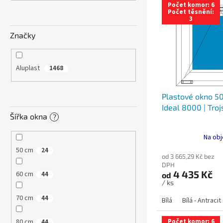
n
Počet komor: 6
ý
í
e
Počet těsnění:
3
p
p
l
i
r
Značky
s
o
p
d
r
u
Aluplast
1468
o
k
d
t
Plastové okno 50
u
ů
Ideal 8000 | Troj
k
Šířka okna
?
t
ů
Na obj
50 cm
24
od 3 665,29 Kč bez
DPH
4 435 Kč
60 cm
44
od
/ ks
70 cm
44
Bílá
Bílá - Antracit
80 cm
Počet komor: 6
44