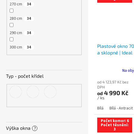
270 cm
34
280 cm
34
290 cm
34
Plastové okno 70
300 cm
34
a sklopné | Ideal
Na obj
Typ - počet křídel
od 4 123,97 Kč bez
DPH
4 990 Kč
od
/ ks
Bílá
Bílá - Antracit
Počet komor: 6
Počet těsnění:
Výška okna
?
3