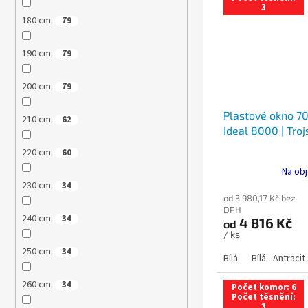
3
180 cm
79
190 cm
79
200 cm
79
Plastové okno 70
210 cm
62
Ideal 8000 | Troj
220 cm
60
Na obj
230 cm
34
od 3 980,17 Kč bez
DPH
240 cm
34
4 816 Kč
od
/ ks
250 cm
34
Bílá
Bílá - Antracit
260 cm
34
Počet komor: 6
Počet těsnění:
3