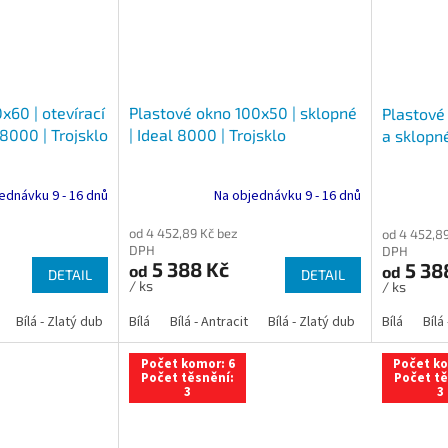
x60 | otevírací
Plastové okno 100x50 | sklopné
Plastové 
 8000 | Trojsklo
| Ideal 8000 | Trojsklo
a sklopné
ednávku 9 - 16 dnů
Na objednávku 9 - 16 dnů
od 4 452,89 Kč bez
od 4 452,8
DPH
DPH
5 388 Kč
5 38
od
od
DETAIL
DETAIL
/ ks
/ ks
Bílá - Zlatý dub
Bílá - Tmavý dub
Bílá
Bílá - Antracit
Bílá - Ořech
Bílá - Zlatý dub
Bílá - Mahagon
Bílá - Tmavý
Bílá
Bílá
An
Počet komor: 6
Počet ko
Počet těsnění:
Počet tě
3
3