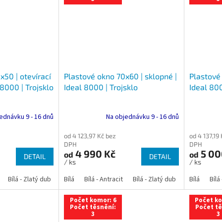
x50 | otevírací
Plastové okno 70x60 | sklopné |
Plastové
 8000 | Trojsklo
Ideal 8000 | Trojsklo
Ideal 800
ednávku 9 - 16 dnů
Na objednávku 9 - 16 dnů
od 4 123,97 Kč bez
od 4 137,19
DPH
DPH
4 990 Kč
5 00
od
od
DETAIL
DETAIL
/ ks
/ ks
Bílá - Zlatý dub
Bílá - Tmavý dub
Bílá
Bílá - Antracit
Bílá - Ořech
Bílá - Zlatý dub
Bílá - Mahagon
Bílá - Tmavý
Bílá
Bílá
An
Počet komor: 6
Počet ko
Počet těsnění:
Počet tě
3
3