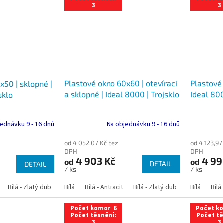
3
3
Plastové okno 60x60 | otevírací
Plastové
x50 | sklopné |
a sklopné | Ideal 8000 | Trojsklo
Ideal 800
sklo
Na objednávku 9 - 16 dnů
ednávku 9 - 16 dnů
od 4 052,07 Kč bez
od 4 123,97
DPH
DPH
4 903 Kč
4 99
od
od
DETAIL
DETAIL
/ ks
/ ks
Bílá - Zlatý dub
Bílá - Tmavý dub
Bílá
Bílá - Antracit
Bílá - Ořech
Bílá - Zlatý dub
Bílá - Mahagon
Bílá - Tmavý
Bílá
Bílá
An
Počet komor: 6
Počet ko
Počet těsnění:
Počet tě
3
3