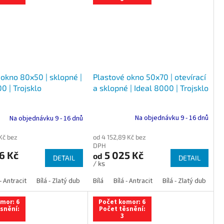
Plastové okno 50x70 | otevírací
 okno 80x50 | sklopné |
a sklopné | Ideal 8000 | Trojsklo
0 | Trojsklo
Na objednávku 9 - 16 dnů
Na objednávku 9 - 16 dnů
od 4 152,89 Kč bez
 Kč bez
DPH
5 025 Kč
6 Kč
od
DETAIL
DETAIL
/ ks
 dub
 - Antracit
tracit
Bílá - Ořech
Zlatý dub
Bílá - Zlatý dub
Tmavý dub
Bílá - Mahagon
Bílá - Tmavý dub
Bílá
Ořech
Bílá - Antracit
Antracit
Mahagon
Bílá - Ořech
Zlatý dub
Bílá - Zlatý dub
Tmavý dub
Bílá - Mah
Bí
mor: 6
Počet komor: 6
snění:
Počet těsnění:
3