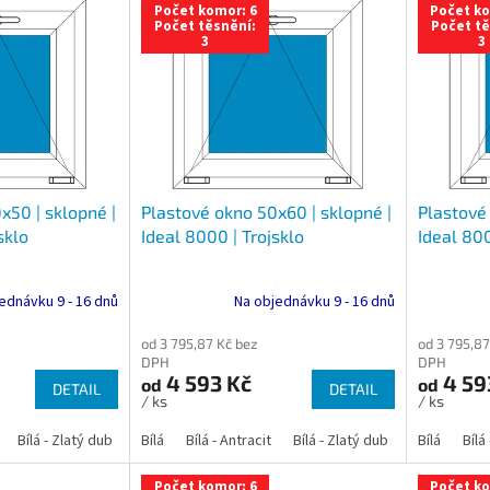
Počet komor: 6
Počet ko
Počet těsnění:
Počet tě
3
3
x50 | sklopné |
Plastové okno 50x60 | sklopné |
Plastové 
sklo
Ideal 8000 | Trojsklo
Ideal 800
ednávku 9 - 16 dnů
Na objednávku 9 - 16 dnů
od 3 795,87 Kč bez
od 3 795,87
DPH
DPH
4 593 Kč
4 59
od
od
DETAIL
DETAIL
/ ks
/ ks
Bílá - Zlatý dub
Bílá - Tmavý dub
Bílá
Bílá - Antracit
Bílá - Ořech
Bílá - Zlatý dub
Bílá - Mahagon
Bílá - Tmavý
Bílá
Bílá
An
Počet komor: 6
Počet ko