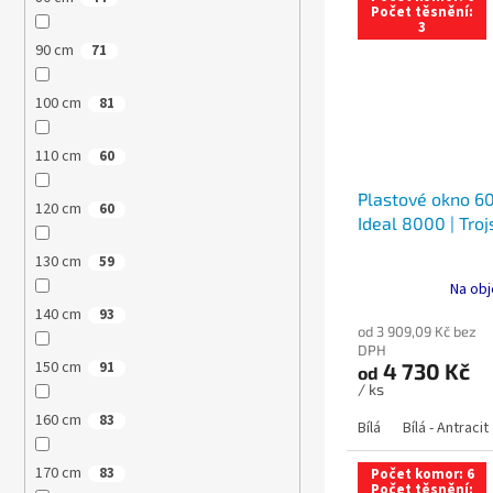
Počet těsnění:
3
90 cm
71
100 cm
81
110 cm
60
Plastové okno 60
120 cm
60
Ideal 8000 | Troj
130 cm
59
Na obj
140 cm
93
od 3 909,09 Kč bez
DPH
150 cm
4 730 Kč
91
od
/ ks
160 cm
83
Bílá
Bílá - Antracit
170 cm
83
Počet komor: 6
Počet těsnění: