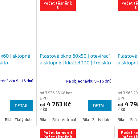
Počet těsnění:
Počet tě
3
3
x60 | sklopné |
Plastové 
Plastové okno 60x50 | otevírací
sklo
a sklopné
a sklopné | Ideal 8000 | Trojsklo
ednávku 9 - 16 dnů
Na objednávku 9 - 16 dnů
od 3 965,29
od 3 936,36 Kč bez
DPH
DPH
4 79
4 763 Kč
od
od
DETAIL
DETAIL
/ ks
/ ks
Bílá - Zlatý dub
Bílá - Tmavý dub
Bílá
Bílá - Antracit
Bílá - Ořech
Bílá - Zlatý dub
Bílá - Mahagon
Bílá - Tmavý
Bílá
Bílá
An
Počet komor: 6
Počet ko
Počet těsnění:
Počet tě