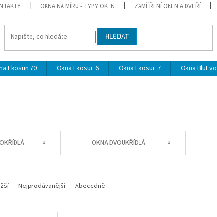
NTAKTY
OKNA NA MÍRU - TYPY OKEN
ZAMĚŘENÍ OKEN A DVEŘÍ
HLEDAT
na Ekosun 70
Okna Ekosun 6
Okna Ekosun 7
Okna BluEvol
OKŘÍDLÁ
OKNA DVOUKŘÍDLÁ
žší
Nejprodávanější
Abecedně