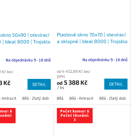
Plastové okno 70x70 | otevírací
okno 50x90 | otevírací
a sklopné | Ideal 8000 | Trojsklo
 | Ideal 8000 | Trojsklo
Na objednávku 9 - 16 dnů
Na objednávku 9 - 16 dnů
od 4 452,89 Kč bez
9 Kč bez
DPH
5 388 Kč
8 Kč
od
DETAIL
DETAIL
/ ks
 dub
 - Antracit
tracit
Bílá - Ořech
Zlatý dub
Bílá - Zlatý dub
Tmavý dub
Bílá - Mahagon
Bílá - Tmavý dub
Bílá
Ořech
Bílá - Antracit
Antracit
Mahagon
Bílá - Ořech
Zlatý dub
Bílá - Zlatý dub
Tmavý dub
Bílá - Mah
Bí
mor: 6
Počet komor: 6
snění:
Počet těsnění:
3