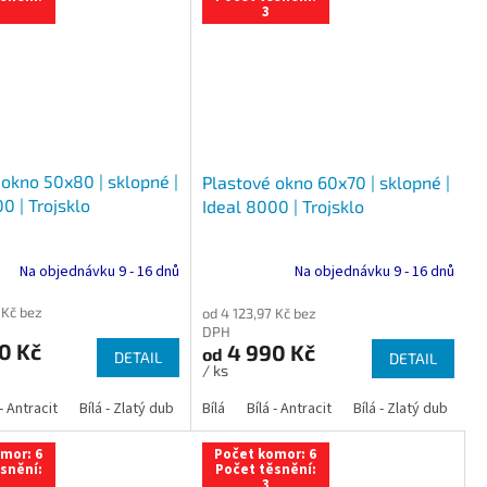
3
 okno 50x80 | sklopné |
Plastové okno 60x70 | sklopné |
0 | Trojsklo
Ideal 8000 | Trojsklo
Na objednávku 9 - 16 dnů
Na objednávku 9 - 16 dnů
 Kč bez
od 4 123,97 Kč bez
DPH
0 Kč
4 990 Kč
od
DETAIL
DETAIL
/ ks
 dub
 - Antracit
tracit
Bílá - Ořech
Zlatý dub
Bílá - Zlatý dub
Tmavý dub
Bílá - Mahagon
Bílá - Tmavý dub
Bílá
Ořech
Bílá - Antracit
Antracit
Mahagon
Bílá - Ořech
Zlatý dub
Bílá - Zlatý dub
Tmavý dub
Bílá - Mah
Bí
mor: 6
Počet komor: 6
snění:
Počet těsnění:
3