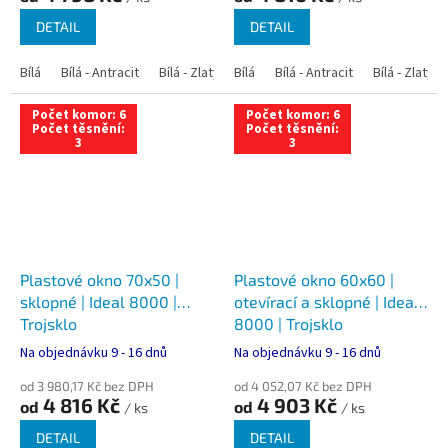
DETAIL
DETAIL
Bílá
Bílá - Antracit
Bílá - Zlatý dub
Bílá
Bílá - Tmavý dub
Bílá - Antracit
Bílá - Zlatý 
Bílá - Ořec
Počet komor: 6
Počet komor: 6
Počet těsnění:
Počet těsnění:
3
3
Plastové okno 70x50 |
Plastové okno 60x60 |
sklopné | Ideal 8000 |
otevírací a sklopné | Ideal
Trojsklo
8000 | Trojsklo
Na objednávku 9 - 16 dnů
Na objednávku 9 - 16 dnů
od 3 980,17 Kč bez DPH
od 4 052,07 Kč bez DPH
4 816 Kč
4 903 Kč
od
od
/ ks
/ ks
DETAIL
DETAIL