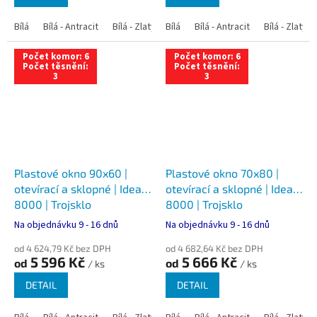
Bílá
Bílá - Antracit
Bílá - Zlatý dub
Bílá
Bílá - Tmavý dub
Bílá - Antracit
Bílá - Zlatý 
Bílá - Ořec
Počet komor: 6
Počet komor: 6
Počet těsnění:
Počet těsnění:
3
3
Plastové okno 90x60 |
Plastové okno 70x80 |
otevírací a sklopné | Ideal
otevírací a sklopné | Ideal
8000 | Trojsklo
8000 | Trojsklo
Na objednávku 9 - 16 dnů
Na objednávku 9 - 16 dnů
od 4 624,79 Kč bez DPH
od 4 682,64 Kč bez DPH
5 596 Kč
5 666 Kč
od
od
/ ks
/ ks
DETAIL
DETAIL