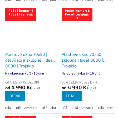
Počet komor: 6
Počet komor: 6
Počet těsnění:
Počet těsnění:
3
3
Plastové okno 70x50 |
Plastové okno 70x60 |
otevírací a sklopné | Ideal
sklopné | Ideal 8000 |
8000 | Trojsklo
Trojsklo
Na objednávku 9 - 16 dnů
Na objednávku 9 - 16 dnů
od 4 123,97 Kč bez DPH
od 4 123,97 Kč bez DPH
4 990 Kč
4 990 Kč
od
od
/ ks
/ ks
DETAIL
DETAIL
Bílá
Bílá - Antracit
Bílá - Zlatý dub
Bílá
Bílá - Tmavý dub
Bílá - Antracit
Bílá - Zlatý 
Bílá - Ořec