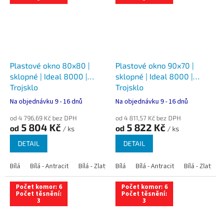
Plastové okno 80x80 |
Plastové okno 90x70 |
sklopné | Ideal 8000 |
sklopné | Ideal 8000 |
Trojsklo
Trojsklo
Na objednávku 9 - 16 dnů
Na objednávku 9 - 16 dnů
od 4 796,69 Kč bez DPH
od 4 811,57 Kč bez DPH
5 804 Kč
5 822 Kč
od
od
/ ks
/ ks
DETAIL
DETAIL
Bílá
Bílá - Antracit
Bílá - Zlatý dub
Bílá
Bílá - Tmavý dub
Bílá - Antracit
Bílá - Zlatý 
Bílá - Ořec
Počet komor: 6
Počet komor: 6
Počet těsnění:
Počet těsnění:
3
3