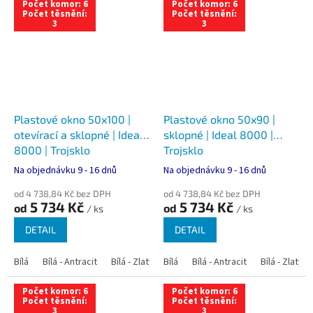
Počet komor: 6
Počet komor: 6
Počet těsnění:
Počet těsnění:
3
3
Plastové okno 50x100 |
Plastové okno 50x90 |
otevírací a sklopné | Ideal
sklopné | Ideal 8000 |
8000 | Trojsklo
Trojsklo
Na objednávku 9 - 16 dnů
Na objednávku 9 - 16 dnů
od 4 738,84 Kč bez DPH
od 4 738,84 Kč bez DPH
5 734 Kč
5 734 Kč
od
od
/ ks
/ ks
DETAIL
DETAIL
Bílá
Bílá - Antracit
Bílá - Zlatý dub
Bílá
Bílá - Tmavý dub
Bílá - Antracit
Bílá - Zlatý 
Bílá - Ořec
Počet komor: 6
Počet komor: 6
Počet těsnění:
Počet těsnění:
3
3