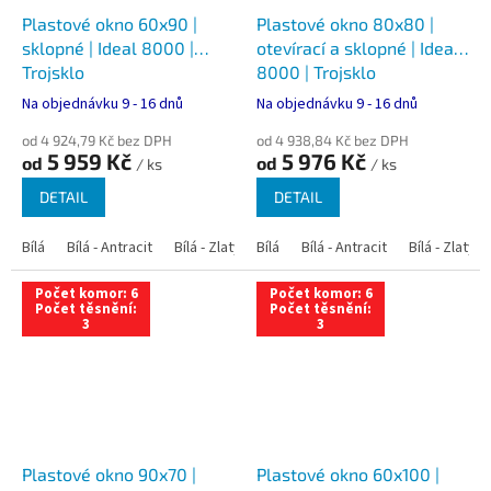
Plastové okno 60x90 |
Plastové okno 80x80 |
sklopné | Ideal 8000 |
otevírací a sklopné | Ideal
Trojsklo
8000 | Trojsklo
Na objednávku 9 - 16 dnů
Na objednávku 9 - 16 dnů
od 4 924,79 Kč bez DPH
od 4 938,84 Kč bez DPH
5 959 Kč
5 976 Kč
od
od
/ ks
/ ks
DETAIL
DETAIL
Bílá
Bílá - Antracit
Bílá - Zlatý dub
Bílá
Bílá - Tmavý dub
Bílá - Antracit
Bílá - Zlatý 
Bílá - Ořec
Počet komor: 6
Počet komor: 6
Počet těsnění:
Počet těsnění:
3
3
Plastové okno 90x70 |
Plastové okno 60x100 |