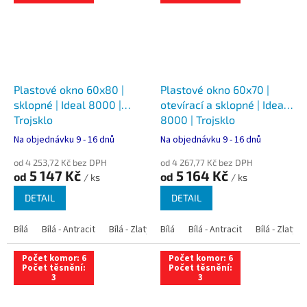
Plastové okno 60x80 |
Plastové okno 60x70 |
sklopné | Ideal 8000 |
otevírací a sklopné | Ideal
Trojsklo
8000 | Trojsklo
Na objednávku 9 - 16 dnů
Na objednávku 9 - 16 dnů
od 4 253,72 Kč bez DPH
od 4 267,77 Kč bez DPH
5 147 Kč
5 164 Kč
od
od
/ ks
/ ks
DETAIL
DETAIL
Bílá
Bílá - Antracit
Bílá - Zlatý dub
Bílá
Bílá - Tmavý dub
Bílá - Antracit
Bílá - Zlatý 
Bílá - Ořec
Počet komor: 6
Počet komor: 6
Počet těsnění:
Počet těsnění:
3
3