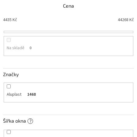
n
Cena
í
p
4435
Kč
44268
Kč
r
o
d
u
Na skladě
0
k
t
ů
Značky
Aluplast
1468
Šířka okna
?