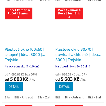
Bílá
Bílá - Antracit
Bílá - Zlatý dub
Bílá
Bílá - Tmavý dub
Bílá - Antracit
Bílá - Zlatý 
Bílá - Ořec
Počet komor: 6
Počet komor: 6
Počet těsnění:
Počet těsnění:
3
3
Plastové okno 100x60 |
Plastové okno 80x70 |
sklopné | Ideal 8000 |
otevírací a sklopné | Ideal
Trojsklo
8000 | Trojsklo
Na objednávku 9 - 16 dnů
Na objednávku 9 - 16 dnů
od 4 696,69 Kč bez DPH
od 4 696,69 Kč bez DPH
5 683 Kč
5 683 Kč
od
od
/ ks
/ ks
DETAIL
DETAIL
Bílá
Bílá - Antracit
Bílá - Zlatý dub
Bílá
Bílá - Tmavý dub
Bílá - Antracit
Bílá - Zlatý 
Bílá - Ořec