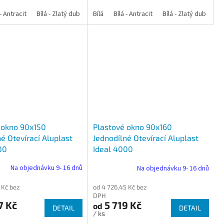
 dub
 - Antracit
tracit
Bílá - Ořech
Zlatý dub
Bílá - Zlatý dub
Tmavý dub
Bílá - Mahagon
Bílá - Tmavý dub
Bílá
Ořech
Bílá - Antracit
Antracit
Mahagon
Bílá - Ořech
Zlatý dub
Bílá - Zlatý dub
Tmavý dub
Bílá - Mah
Bí
 okno 90x150
Plastové okno 90x160
é Otevírací Aluplast
Jednodílné Otevírací Aluplast
00
Ideal 4000
Na objednávku 9- 16 dnů
Na objednávku 9- 16 dnů
 Kč bez
od 4 726,45 Kč bez
DPH
7 Kč
5 719 Kč
od
DETAIL
DETAIL
/ ks