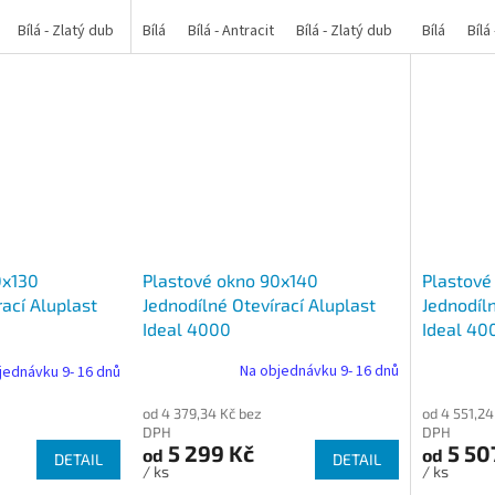
Bílá - Zlatý dub
Bílá - Tmavý dub
Bílá
Bílá - Antracit
Bílá - Ořech
Bílá - Zlatý dub
Bílá - Mahagon
Bílá - Tmavý
Bílá
Bílá
An
Plastové okno 90x140
Plastové
0x130
Jednodílné Otevírací Aluplast
Jednodíln
rací Aluplast
Ideal 4000
Ideal 40
Na objednávku 9- 16 dnů
jednávku 9- 16 dnů
od 4 379,34 Kč bez
od 4 551,24
DPH
DPH
5 299 Kč
5 50
od
od
DETAIL
DETAIL
/ ks
/ ks