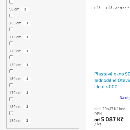
Bílá
Bílá - Antracit
90 cm
1
100 cm
1
110 cm
1
120 cm
1
130 cm
1
Plastové okno 9
150 cm
1
Jednodílné Oteví
Ideal 4000
170 cm
1
Na ob
180 cm
1
od 4 204,13 Kč bez
DPH
5 087 Kč
od
190 cm
1
/ ks