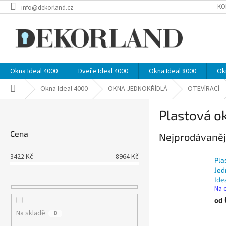
Přejít
KO
info@dekorland.cz
na
obsah
Okna Ideal 4000
Dveře Ideal 4000
Okna Ideal 8000
Ok
Domů
Okna Ideal 4000
OKNA JEDNOKŘÍDLÁ
OTEVÍRACÍ
P
Plastová ok
o
s
Cena
Nejprodávaněj
t
r
3422
Kč
8964
Kč
a
Pla
n
Jed
Ide
n
Na 
í
od
p
Na skladě
0
a
Ř