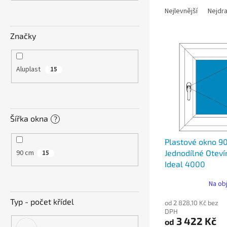
n
a
e
Nejlevnější
Nejdra
z
l
e
Značky
V
n
ý
í
p
p
Aluplast
15
i
r
s
o
p
d
r
u
Šířka okna
?
o
k
d
t
Plastové okno 9
u
ů
90 cm
Jednodílné Oteví
15
k
Ideal 4000
t
ů
Na ob
Typ - počet křídel
od 2 828,10 Kč bez
DPH
3 422 Kč
od