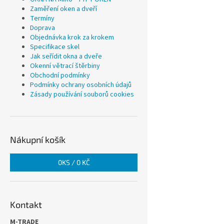
Zaměření oken a dveří
Termíny
Doprava
Objednávka krok za krokem
Specifikace skel
Jak seřídit okna a dveře
Okenní větrací štěrbiny
Obchodní podmínky
Podmínky ochrany osobních údajů
Zásady používání souborů cookies
Nákupní košík
0
KS /
0 KČ
Kontakt
M-TRADE