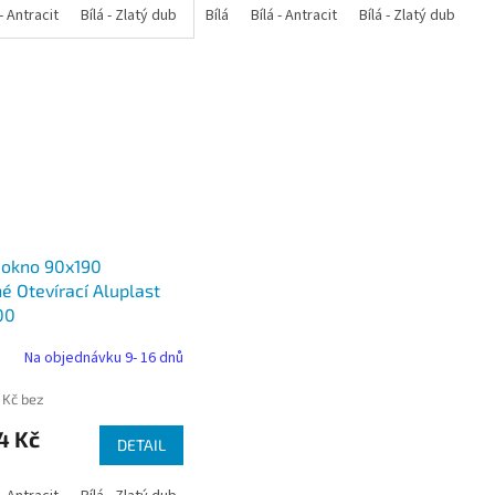
 dub
 - Antracit
tracit
Bílá - Ořech
Zlatý dub
Bílá - Zlatý dub
Tmavý dub
Bílá - Mahagon
Bílá - Tmavý dub
Bílá
Ořech
Bílá - Antracit
Antracit
Mahagon
Bílá - Ořech
Zlatý dub
Bílá - Zlatý dub
Tmavý dub
Bílá - Mah
Bí
 okno 90x190
é Otevírací Aluplast
00
Na objednávku 9- 16 dnů
 Kč bez
4 Kč
DETAIL