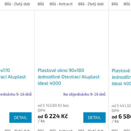
Bílá - Zlatý dub
Bílá - Tmavý dub
Bílá
Bílá - Antracit
Bílá - Ořech
Bílá - Zlatý dub
Bílá - Mahagon
Bílá - Tmavý
Bílá
Bílá
An
0x170
Plastové okno 90x180
Plastové
rací Aluplast
Jednodílné Otevírací Aluplast
Jednodíln
Ideal 4000
Ideal 40
jednávku 9- 16 dnů
Na objednávku 9- 16 dnů
od 5 143,80 Kč bez
od 5 441,32
DPH
DPH
6 224 Kč
6 58
od
od
DETAIL
DETAIL
/ ks
/ ks