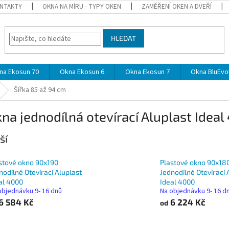
NTAKTY
OKNA NA MÍRU - TYPY OKEN
ZAMĚŘENÍ OKEN A DVEŘÍ
HLEDAT
na Ekosun 70
Okna Ekosun 6
Okna Ekosun 7
Okna BluEvol
Šířka 85 až 94 cm
na jednodílná otevírací Aluplast Ideal
ší
stové okno 90x190
Plastové okno 90x18
nodílné Otevírací Aluplast
Jednodílné Otevírací 
al 4000
Ideal 4000
objednávku 9- 16 dnů
Na objednávku 9- 16 d
6 584 Kč
6 224 Kč
od