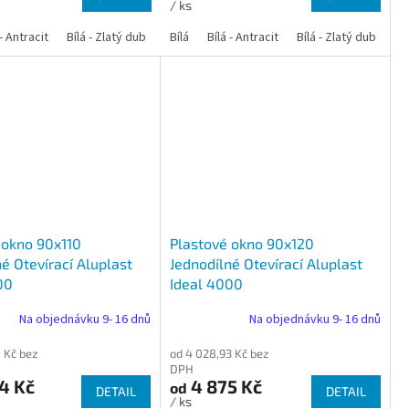
/ ks
 dub
 - Antracit
tracit
Bílá - Ořech
Zlatý dub
Bílá - Zlatý dub
Tmavý dub
Bílá - Mahagon
Bílá - Tmavý dub
Bílá
Ořech
Bílá - Antracit
Antracit
Mahagon
Bílá - Ořech
Zlatý dub
Bílá - Zlatý dub
Tmavý dub
Bílá - Mah
Bí
 okno 90x110
Plastové okno 90x120
é Otevírací Aluplast
Jednodílné Otevírací Aluplast
00
Ideal 4000
Na objednávku 9- 16 dnů
Na objednávku 9- 16 dnů
 Kč bez
od 4 028,93 Kč bez
DPH
4 Kč
4 875 Kč
od
DETAIL
DETAIL
/ ks