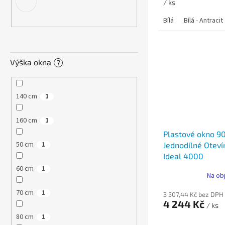
/ ks
Bílá
Bílá - Antracit
Výška okna
?
140 cm
1
160 cm
1
Plastové okno 9
50 cm
Jednodílné Oteví
1
Ideal 4000
60 cm
1
Na ob
70 cm
1
3 507,44 Kč bez DPH
4 244 Kč
/ ks
80 cm
1