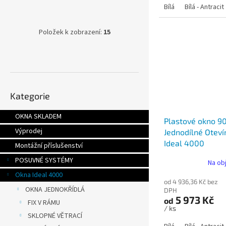
Bílá
Bílá - Antracit
Položek k zobrazení:
15
Přeskočit
Kategorie
kategorie
OKNA SKLADEM
Plastové okno 9
Výprodej
Jednodílné Oteví
Ideal 4000
Montážní příslušenství
POSUVNÉ SYSTÉMY
Na ob
Okna Ideal 4000
od 4 936,36 Kč bez
OKNA JEDNOKŘÍDLÁ
DPH
5 973 Kč
od
FIX V RÁMU
/ ks
SKLOPNÉ VĚTRACÍ