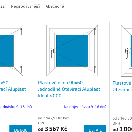
žší
Nejprodávanější
Abecedně
0x50
Plastové okno 90x60
Plastové
rací Aluplast
Jednodílné Otevírací Aluplast
Otevírací
Ideal 4000
jednávku 9- 16 dnů
Na objednávku 9- 16 dnů
od 2 947,93 Kč bez
od 3 140,50
DPH
DPH
3 567 Kč
3 80
od
od
DETAIL
DETAIL