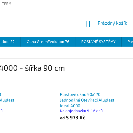
TERMÍNY
DOPRAVA
OBJEDNÁVKA KROK ZA KROKEM
SPECIF
NÁKUPNÍ
Prázdný košík
KOŠÍK
ution 82
Okna GreenEvolution 76
POSUVNÉ SYSTÉMY
Par
 4000 - šířka 90 cm
0
Plastové okno 90x170
Aluplast
Jednodílné Otevírací Aluplast
Ideal 4000
nů
Na objednávku 9- 16 dnů
5 973 Kč
od