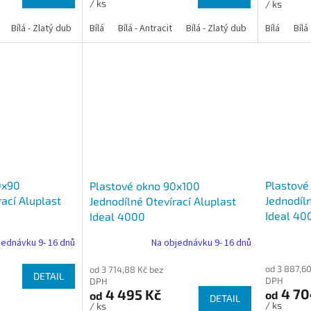
/ ks
/ ks
Bílá - Zlatý dub
Bílá - Tmavý dub
Bílá
Bílá - Antracit
Bílá - Ořech
Bílá - Zlatý dub
Bílá - Mahagon
Bílá - Tmavý
Bílá
Bílá
An
0x90
Plastové
Plastové okno 90x100
rací Aluplast
Jednodíln
Jednodílné Otevírací Aluplast
Ideal 40
Ideal 4000
jednávku 9- 16 dnů
Na objednávku 9- 16 dnů
od 3 887,60
od 3 714,88 Kč bez
DETAIL
DPH
DPH
4 70
4 495 Kč
od
od
DETAIL
/ ks
/ ks