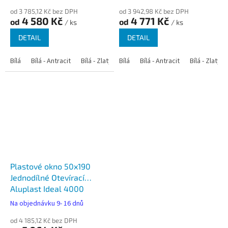
od 3 785,12 Kč bez DPH
od 3 942,98 Kč bez DPH
4 580 Kč
4 771 Kč
od
od
/ ks
/ ks
DETAIL
DETAIL
Bílá
Bílá - Antracit
Bílá - Zlatý dub
Bílá
Bílá - Tmavý dub
Bílá - Antracit
Bílá - Zlatý 
Bílá - Ořec
Plastové okno 50x190
Jednodílné Otevírací
Aluplast Ideal 4000
Na objednávku 9- 16 dnů
od 4 185,12 Kč bez DPH