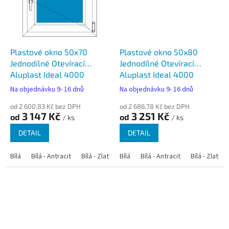
Plastové okno 50x70
Plastové okno 50x80
Jednodílné Otevírací
Jednodílné Otevírací
Aluplast Ideal 4000
Aluplast Ideal 4000
Na objednávku 9- 16 dnů
Na objednávku 9- 16 dnů
od 2 600,83 Kč bez DPH
od 2 686,78 Kč bez DPH
3 147 Kč
3 251 Kč
od
od
/ ks
/ ks
DETAIL
DETAIL
Bílá
Bílá - Antracit
Bílá - Zlatý dub
Bílá
Bílá - Tmavý dub
Bílá - Antracit
Bílá - Zlatý 
Bílá - Ořec