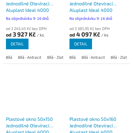
Jednodílné Otevírací
Jednodílné Otevírací
Aluplast Ideal 4000
Aluplast Ideal 4000
Na objednávku 9- 16 dnů
Na objednávku 9- 16 dnů
od 3 245,45 Kč bez DPH
od 3 385,95 Kč bez DPH
3 927 Kč
4 097 Kč
od
od
/ ks
/ ks
DETAIL
DETAIL
Bílá
Bílá - Antracit
Bílá - Zlatý dub
Bílá
Bílá - Tmavý dub
Bílá - Antracit
Bílá - Zlatý 
Bílá - Ořec
Plastové okno 50x150
Plastové okno 50x160
Jednodílné Otevírací
Jednodílné Otevírací
Aluplast Ideal 4000
Aluplast Ideal 4000