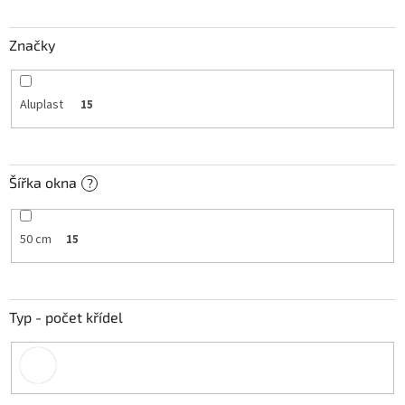
t
ů
Značky
Aluplast
15
Šířka okna
?
50 cm
15
Typ - počet křídel