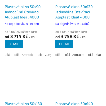
Plastové okno 50x90
Plastové okno 50x120
Jednodílné Otevírací
Jednodílné Otevírací
Aluplast Ideal 4000
Aluplast Ideal 4000
Na objednávku 9- 16 dnů
Na objednávku 9- 16 dnů
od 3 069,42 Kč bez DPH
od 3 105,79 Kč bez DPH
3 714 Kč
3 758 Kč
od
od
/ ks
/ ks
DETAIL
DETAIL
Bílá
Bílá - Antracit
Bílá - Zlatý dub
Bílá
Bílá - Tmavý dub
Bílá - Antracit
Bílá - Zlatý 
Bílá - Ořec
Plastové okno 50x130
Plastové okno 50x140