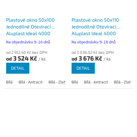
Plastové okno 50x100
Plastové okno 50x110
Jednodílné Otevírací
Jednodílné Otevírací
Aluplast Ideal 4000
Aluplast Ideal 4000
Na objednávku 9- 16 dnů
Na objednávku 9- 16 dnů
od 2 912,40 Kč bez DPH
od 3 038,02 Kč bez DPH
3 524 Kč
3 676 Kč
od
od
/ ks
/ ks
DETAIL
DETAIL
Bílá
Bílá - Antracit
Bílá - Zlatý dub
Bílá
Bílá - Tmavý dub
Bílá - Antracit
Bílá - Zlatý 
Bílá - Ořec