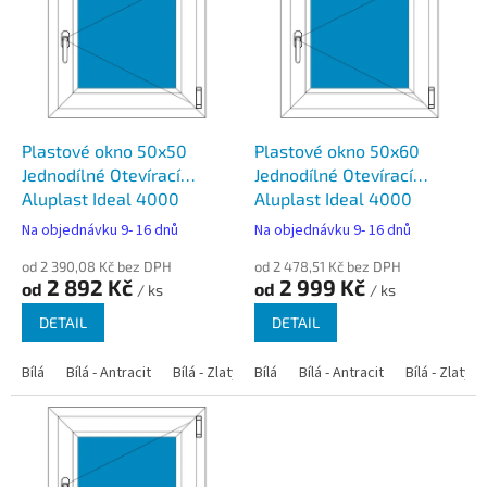
p
i
s
p
r
o
d
Plastové okno 50x50
Plastové okno 50x60
u
Jednodílné Otevírací
Jednodílné Otevírací
k
Aluplast Ideal 4000
Aluplast Ideal 4000
t
Na objednávku 9- 16 dnů
Na objednávku 9- 16 dnů
ů
od 2 390,08 Kč bez DPH
od 2 478,51 Kč bez DPH
2 892 Kč
2 999 Kč
od
od
/ ks
/ ks
DETAIL
DETAIL
Bílá
Bílá - Antracit
Bílá - Zlatý dub
Bílá
Bílá - Tmavý dub
Bílá - Antracit
Bílá - Zlatý 
Bílá - Ořec