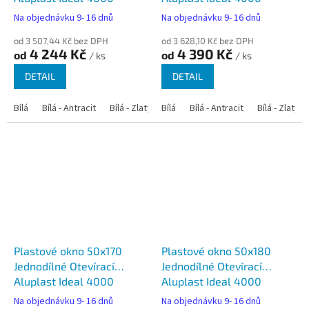
Na objednávku 9- 16 dnů
Na objednávku 9- 16 dnů
od 3 507,44 Kč bez DPH
od 3 628,10 Kč bez DPH
4 244 Kč
4 390 Kč
od
od
/ ks
/ ks
DETAIL
DETAIL
Bílá
Bílá - Antracit
Bílá - Zlatý dub
Bílá
Bílá - Tmavý dub
Bílá - Antracit
Bílá - Zlatý 
Bílá - Ořec
Plastové okno 50x170
Plastové okno 50x180
Jednodílné Otevírací
Jednodílné Otevírací
Aluplast Ideal 4000
Aluplast Ideal 4000
Na objednávku 9- 16 dnů
Na objednávku 9- 16 dnů