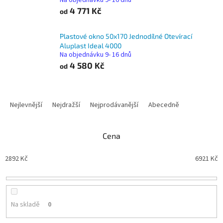
Na objednávku 9- 16 dnů
4 771 Kč
od
Plastové okno 50x170 Jednodílné Otevírací
Aluplast Ideal 4000
Na objednávku 9- 16 dnů
4 580 Kč
od
Ř
a
Nejlevnější
Nejdražší
Nejprodávanější
Abecedně
z
e
n
Cena
í
p
2892
Kč
6921
Kč
r
o
d
u
Na skladě
0
k