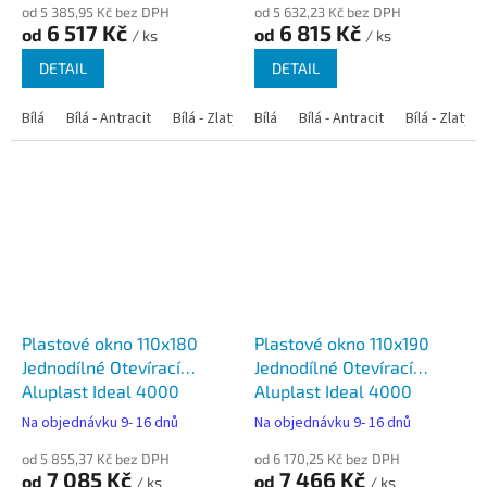
od 5 385,95 Kč bez DPH
od 5 632,23 Kč bez DPH
6 517 Kč
6 815 Kč
od
od
/ ks
/ ks
DETAIL
DETAIL
Bílá
Bílá - Antracit
Bílá - Zlatý dub
Bílá
Bílá - Tmavý dub
Bílá - Antracit
Bílá - Zlatý 
Bílá - Ořec
Plastové okno 110x180
Plastové okno 110x190
Jednodílné Otevírací
Jednodílné Otevírací
Aluplast Ideal 4000
Aluplast Ideal 4000
Na objednávku 9- 16 dnů
Na objednávku 9- 16 dnů
od 5 855,37 Kč bez DPH
od 6 170,25 Kč bez DPH
7 085 Kč
7 466 Kč
od
od
/ ks
/ ks