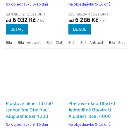
Na objednávku 9- 16 dnů
Na objednávku 9- 16 dnů
od 4 985,12 Kč bez DPH
od 5 195,04 Kč bez DPH
6 032 Kč
6 286 Kč
od
od
/ ks
/ ks
DETAIL
DETAIL
Bílá
Bílá - Antracit
Bílá - Zlatý dub
Bílá
Bílá - Tmavý dub
Bílá - Antracit
Bílá - Zlatý 
Bílá - Ořec
Plastové okno 110x160
Plastové okno 110x170
Jednodílné Otevírací
Jednodílné Otevírací
Aluplast Ideal 4000
Aluplast Ideal 4000
Na objednávku 9- 16 dnů
Na objednávku 9- 16 dnů