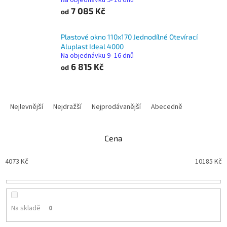
Na objednávku 9- 16 dnů
7 085 Kč
od
Plastové okno 110x170 Jednodílné Otevírací
Aluplast Ideal 4000
Na objednávku 9- 16 dnů
6 815 Kč
od
Ř
a
Nejlevnější
Nejdražší
Nejprodávanější
Abecedně
z
e
n
Cena
í
p
4073
Kč
10185
Kč
r
o
d
u
Na skladě
0
k