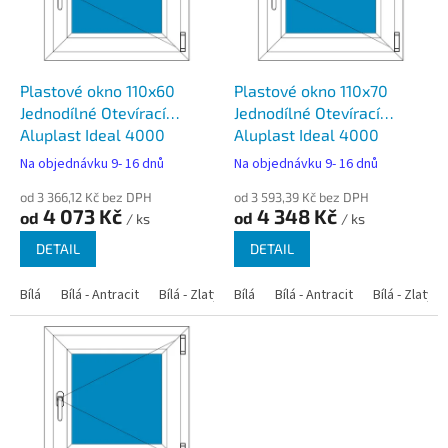
s
p
r
o
d
Plastové okno 110x60
Plastové okno 110x70
u
Jednodílné Otevírací
Jednodílné Otevírací
k
Aluplast Ideal 4000
Aluplast Ideal 4000
t
Na objednávku 9- 16 dnů
Na objednávku 9- 16 dnů
ů
od 3 366,12 Kč bez DPH
od 3 593,39 Kč bez DPH
4 073 Kč
4 348 Kč
od
od
/ ks
/ ks
DETAIL
DETAIL
Bílá
Bílá - Antracit
Bílá - Zlatý dub
Bílá
Bílá - Tmavý dub
Bílá - Antracit
Bílá - Zlatý 
Bílá - Ořec