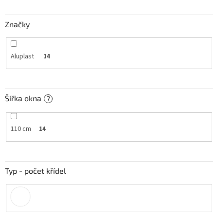
t
ů
Značky
Aluplast
14
Šířka okna
?
110 cm
14
Typ - počet křídel