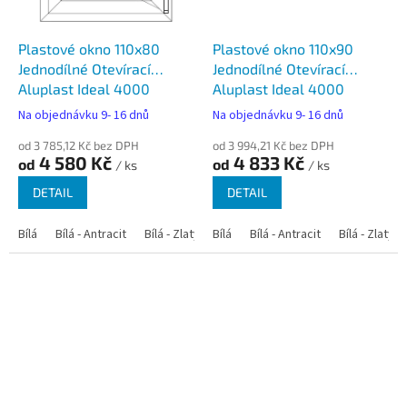
Plastové okno 110x80
Plastové okno 110x90
Jednodílné Otevírací
Jednodílné Otevírací
Aluplast Ideal 4000
Aluplast Ideal 4000
Na objednávku 9- 16 dnů
Na objednávku 9- 16 dnů
od 3 785,12 Kč bez DPH
od 3 994,21 Kč bez DPH
4 580 Kč
4 833 Kč
od
od
/ ks
/ ks
DETAIL
DETAIL
Bílá
Bílá - Antracit
Bílá - Zlatý dub
Bílá
Bílá - Tmavý dub
Bílá - Antracit
Bílá - Zlatý 
Bílá - Ořec