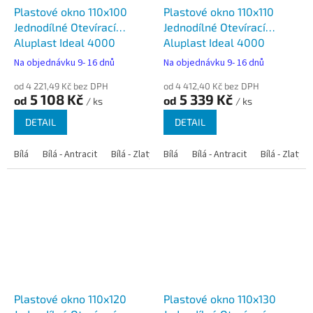
Plastové okno 110x100
Plastové okno 110x110
Jednodílné Otevírací
Jednodílné Otevírací
Aluplast Ideal 4000
Aluplast Ideal 4000
Na objednávku 9- 16 dnů
Na objednávku 9- 16 dnů
od 4 221,49 Kč bez DPH
od 4 412,40 Kč bez DPH
5 108 Kč
5 339 Kč
od
od
/ ks
/ ks
DETAIL
DETAIL
Bílá
Bílá - Antracit
Bílá - Zlatý dub
Bílá
Bílá - Tmavý dub
Bílá - Antracit
Bílá - Zlatý 
Bílá - Ořec
Plastové okno 110x120
Plastové okno 110x130