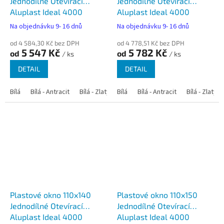
Jednodílné Otevírací
Jednodílné Otevírací
Aluplast Ideal 4000
Aluplast Ideal 4000
Na objednávku 9- 16 dnů
Na objednávku 9- 16 dnů
od 4 584,30 Kč bez DPH
od 4 778,51 Kč bez DPH
5 547 Kč
5 782 Kč
od
od
/ ks
/ ks
DETAIL
DETAIL
Bílá
Bílá - Antracit
Bílá - Zlatý dub
Bílá
Bílá - Tmavý dub
Bílá - Antracit
Bílá - Zlatý 
Bílá - Ořec
Plastové okno 110x140
Plastové okno 110x150
Jednodílné Otevírací
Jednodílné Otevírací
Aluplast Ideal 4000
Aluplast Ideal 4000