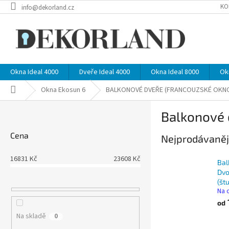
Přejít
KO
info@dekorland.cz
na
obsah
Okna Ideal 4000
Dveře Ideal 4000
Okna Ideal 8000
Ok
Domů
Okna Ekosun 6
BALKONOVÉ DVEŘE (FRANCOUZSKÉ OKN
P
Balkonové 
o
s
Cena
Nejprodávaněj
t
r
16831
Kč
23608
Kč
a
Bal
n
Dvo
(št
n
Na 
í
od
p
Na skladě
0
a
Ř