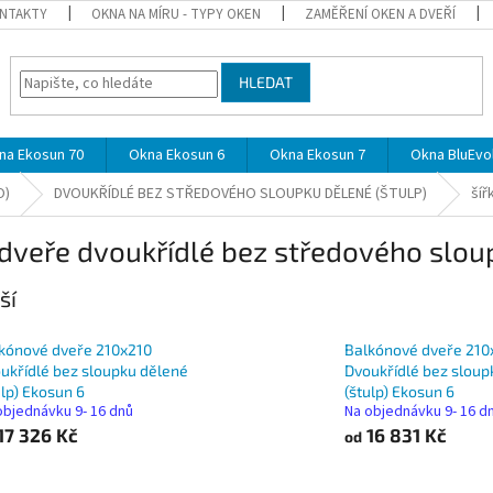
NTAKTY
OKNA NA MÍRU - TYPY OKEN
ZAMĚŘENÍ OKEN A DVEŘÍ
HLEDAT
na Ekosun 70
Okna Ekosun 6
Okna Ekosun 7
Okna BluEvol
O)
DVOUKŘÍDLÉ BEZ STŘEDOVÉHO SLOUPKU DĚLENÉ (ŠTULP)
šíř
dveře dvoukřídlé bez středového sloup
ší
kónové dveře 210x210
Balkónové dveře 210
ukřídlé bez sloupku dělené
Dvoukřídlé bez sloup
ulp) Ekosun 6
(štulp) Ekosun 6
objednávku 9- 16 dnů
Na objednávku 9- 16 d
17 326 Kč
16 831 Kč
od