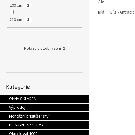
/ ks
200 cm
1
Bílá
Bílá - Antracit
210 cm
1
Položek k zobrazení:
2
Přeskočit
Kategorie
kategorie
OKNA SKLADEM
Výprodej
Montážní příslušenství
POSUVNÉ SYSTÉMY
Okna Ideal 4000