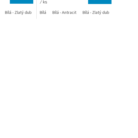
/ ks
Bílá - Zlatý dub
Bílá - Tmavý dub
Bílá
Bílá - Antracit
Bílá - Ořech
Bílá - Zlatý dub
Bílá - Mahagon
Bílá - Tmavý
An
O
v
l
á
d
a
c
í
p
r
v
k
y
v
ý
p
i
s
u