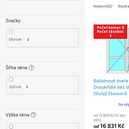
n
a
e
Nejlevnější
Nejdra
z
l
e
Značky
V
n
Počet komor: 6
ý
í
Počet těsnění:
2
p
p
Ekosun
2
i
r
s
o
p
d
r
u
Šířka okna
?
o
k
d
t
Balkónové dveře
u
ů
210 cm
Dvoukřídlé bez 
2
k
(štulp) Ekosun 6
t
ů
Na ob
Výška okna
?
od 13 909,92 Kč bez
DPH
16 831 Kč
od