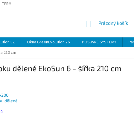
TERMÍNY
DOPRAVA
OBJEDNÁVKA KROK ZA KROKEM
SPECIF
NÁKUPNÍ
Prázdný košík
KOŠÍK
ution 82
Okna GreenEvolution 76
POSUVNÉ SYSTÉMY
Par
ka 210 cm
ku dělené EkoSun 6 - šířka 210 cm
x200
ku dělené
nů