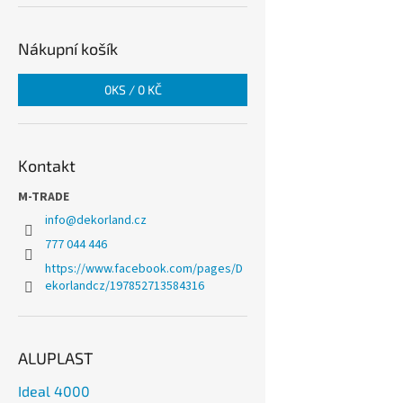
Nákupní košík
0
KS /
0 KČ
Kontakt
M-TRADE
info
@
dekorland.cz
777 044 446
https://www.facebook.com/pages/D
ekorlandcz/197852713584316
ALUPLAST
Ideal 4000