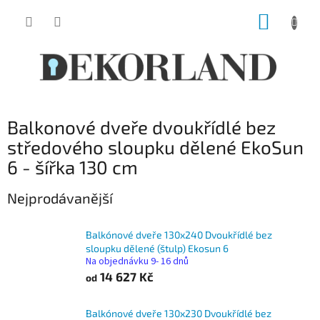
Přejít
NÁKUP
na
obsah
KOŠÍK
Balkonové dveře dvoukřídlé bez
středového sloupku dělené EkoSun
6 - šířka 130 cm
Nejprodávanější
Balkónové dveře 130x240 Dvoukřídlé bez
sloupku dělené (štulp) Ekosun 6
Na objednávku 9- 16 dnů
14 627 Kč
od
Balkónové dveře 130x230 Dvoukřídlé bez