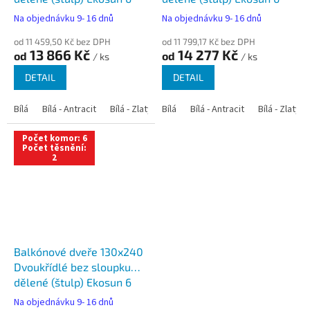
Na objednávku 9- 16 dnů
Na objednávku 9- 16 dnů
od 11 459,50 Kč bez DPH
od 11 799,17 Kč bez DPH
13 866 Kč
14 277 Kč
od
od
/ ks
/ ks
DETAIL
DETAIL
Bílá
Bílá - Antracit
Bílá - Zlatý dub
Bílá
Bílá - Tmavý dub
Bílá - Antracit
Bílá - Zlatý 
Bílá - Ořec
Počet komor: 6
Počet těsnění:
2
Balkónové dveře 130x240
Dvoukřídlé bez sloupku
dělené (štulp) Ekosun 6
Na objednávku 9- 16 dnů