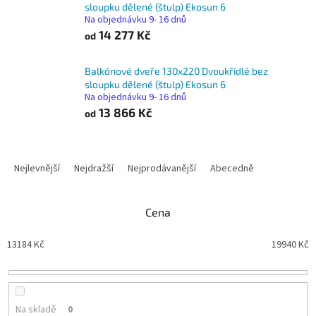
sloupku dělené (štulp) Ekosun 6
Na objednávku 9- 16 dnů
14 277 Kč
od
Balkónové dveře 130x220 Dvoukřídlé bez
sloupku dělené (štulp) Ekosun 6
Na objednávku 9- 16 dnů
13 866 Kč
od
Ř
a
Nejlevnější
Nejdražší
Nejprodávanější
Abecedně
z
e
n
Cena
í
p
13184
Kč
19940
Kč
r
o
d
u
Na skladě
0