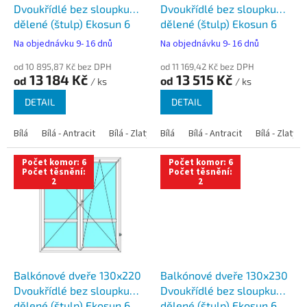
u
Dvoukřídlé bez sloupku
Dvoukřídlé bez sloupku
k
dělené (štulp) Ekosun 6
dělené (štulp) Ekosun 6
t
Na objednávku 9- 16 dnů
Na objednávku 9- 16 dnů
ů
od 10 895,87 Kč bez DPH
od 11 169,42 Kč bez DPH
13 184 Kč
13 515 Kč
od
od
/ ks
/ ks
DETAIL
DETAIL
Bílá
Bílá - Antracit
Bílá - Zlatý dub
Bílá
Bílá - Tmavý dub
Bílá - Antracit
Bílá - Zlatý 
Bílá - Ořec
Počet komor: 6
Počet komor: 6
Počet těsnění:
Počet těsnění:
2
2
Balkónové dveře 130x220
Balkónové dveře 130x230
Dvoukřídlé bez sloupku
Dvoukřídlé bez sloupku
dělené (štulp) Ekosun 6
dělené (štulp) Ekosun 6