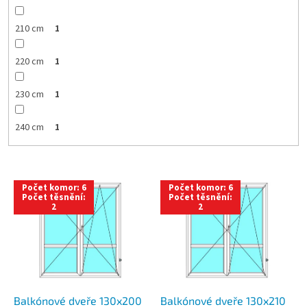
210 cm
1
220 cm
1
230 cm
1
240 cm
1
V
Počet komor: 6
Počet komor: 6
ý
Počet těsnění:
Počet těsnění:
2
2
p
i
s
p
r
o
d
Balkónové dveře 130x200
Balkónové dveře 130x210