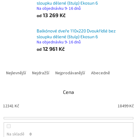
sloupku dělené (štulp) Ekosun 6
Na objednávku 9- 16 dnů
13 269 Kč
od
Balkónové dveře 110x220 Dvoukřídlé bez
sloupku dělené (štulp) Ekosun 6
Na objednávku 9- 16 dnů
12 961 Kč
od
Ř
a
Nejlevnější
Nejdražší
Nejprodávanější
Abecedně
z
e
n
Cena
í
p
12341
Kč
18499
Kč
r
o
d
u
Na skladě
0