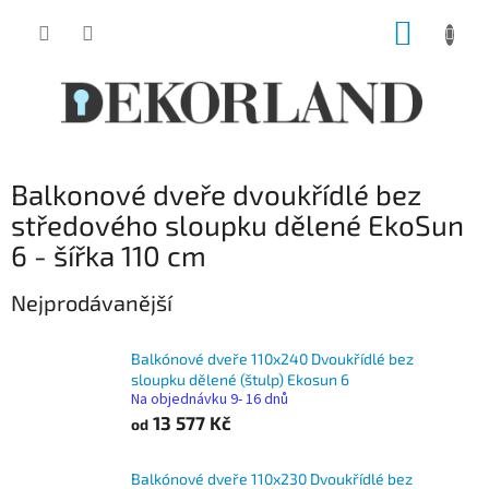
Přejít
NÁKUP
na
obsah
KOŠÍK
Balkonové dveře dvoukřídlé bez
středového sloupku dělené EkoSun
6 - šířka 110 cm
Nejprodávanější
Balkónové dveře 110x240 Dvoukřídlé bez
sloupku dělené (štulp) Ekosun 6
Na objednávku 9- 16 dnů
13 577 Kč
od
Balkónové dveře 110x230 Dvoukřídlé bez