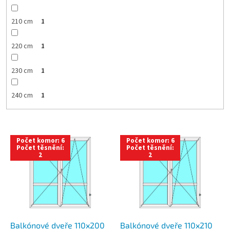
210 cm
1
220 cm
1
230 cm
1
240 cm
1
V
Počet komor: 6
Počet komor: 6
ý
Počet těsnění:
Počet těsnění:
2
2
p
i
s
p
r
o
d
Balkónové dveře 110x200
Balkónové dveře 110x210