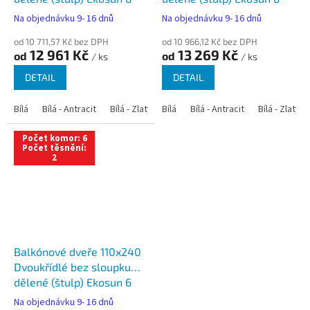
Na objednávku 9- 16 dnů
Na objednávku 9- 16 dnů
od 10 711,57 Kč bez DPH
od 10 966,12 Kč bez DPH
12 961 Kč
13 269 Kč
od
od
/ ks
/ ks
DETAIL
DETAIL
Bílá
Bílá - Antracit
Bílá - Zlatý dub
Bílá
Bílá - Tmavý dub
Bílá - Antracit
Bílá - Zlatý 
Bílá - Ořec
Počet komor: 6
Počet těsnění:
2
Balkónové dveře 110x240
Dvoukřídlé bez sloupku
dělené (štulp) Ekosun 6
Na objednávku 9- 16 dnů