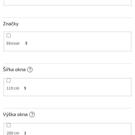
k
t
ů
Značky
Ekosun
5
Šířka okna
?
110 cm
5
Výška okna
?
200 cm
1