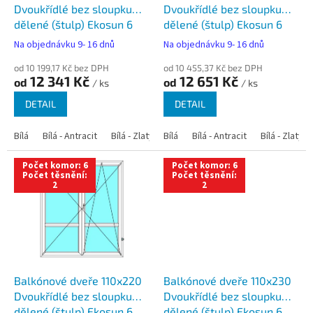
u
Dvoukřídlé bez sloupku
Dvoukřídlé bez sloupku
k
dělené (štulp) Ekosun 6
dělené (štulp) Ekosun 6
t
Na objednávku 9- 16 dnů
Na objednávku 9- 16 dnů
ů
od 10 199,17 Kč bez DPH
od 10 455,37 Kč bez DPH
12 341 Kč
12 651 Kč
od
od
/ ks
/ ks
DETAIL
DETAIL
Bílá
Bílá - Antracit
Bílá - Zlatý dub
Bílá
Bílá - Tmavý dub
Bílá - Antracit
Bílá - Zlatý 
Bílá - Ořec
Počet komor: 6
Počet komor: 6
Počet těsnění:
Počet těsnění:
2
2
Balkónové dveře 110x220
Balkónové dveře 110x230
Dvoukřídlé bez sloupku
Dvoukřídlé bez sloupku
dělené (štulp) Ekosun 6
dělené (štulp) Ekosun 6