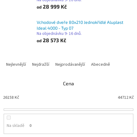
Na objednávku 9- 16 dnů.
28 999 Kč
od
Vchodové dveře 80x210 Jednokřídlé Aluplast
Ideal 4000 - Typ 07
Na objednávku 9- 16 dnů.
28 573 Kč
od
Ř
a
Nejlevnější
Nejdražší
Nejprodávanější
Abecedně
z
e
n
Cena
í
p
26158
Kč
44712
Kč
r
o
d
u
Na skladě
0
k