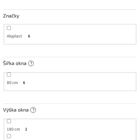
t
ů
Značky
Aluplast
6
Šířka okna
?
80 cm
6
Výška okna
?
180 cm
1