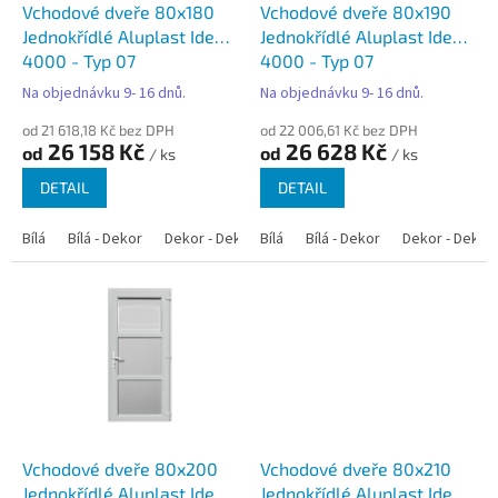
d
Vchodové dveře 80x180
Vchodové dveře 80x190
u
Jednokřídlé Aluplast Ideal
Jednokřídlé Aluplast Ideal
k
4000 - Typ 07
4000 - Typ 07
t
Na objednávku 9- 16 dnů.
Na objednávku 9- 16 dnů.
ů
od 21 618,18 Kč bez DPH
od 22 006,61 Kč bez DPH
26 158 Kč
26 628 Kč
od
od
/ ks
/ ks
DETAIL
DETAIL
Bílá
Bílá - Dekor
Dekor - Dekor
Bílá
Bílá - Antracit
Bílá - Dekor
Bílá - Zlatý dub
Dekor - Dekor
Vchodové dveře 80x200
Vchodové dveře 80x210
Jednokřídlé Aluplast Ideal
Jednokřídlé Aluplast Ideal