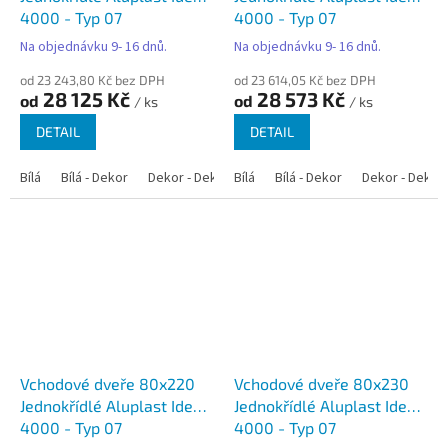
4000 - Typ 07
4000 - Typ 07
Na objednávku 9- 16 dnů.
Na objednávku 9- 16 dnů.
od 23 243,80 Kč bez DPH
od 23 614,05 Kč bez DPH
28 125 Kč
28 573 Kč
od
od
/ ks
/ ks
DETAIL
DETAIL
Bílá
Bílá - Dekor
Dekor - Dekor
Bílá
Bílá - Antracit
Bílá - Dekor
Bílá - Zlatý dub
Dekor - Dekor
Vchodové dveře 80x220
Vchodové dveře 80x230
Jednokřídlé Aluplast Ideal
Jednokřídlé Aluplast Ideal
4000 - Typ 07
4000 - Typ 07