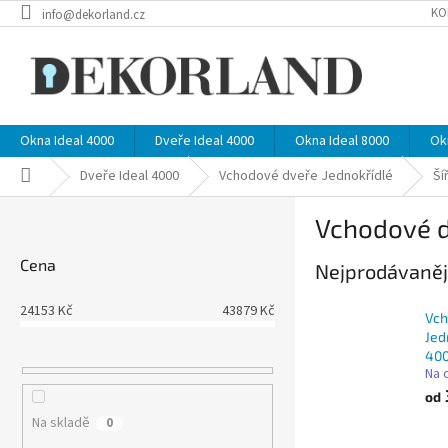
Přejít
KO
info@dekorland.cz
na
obsah
Okna Ideal 4000
Dveře Ideal 4000
Okna Ideal 8000
Ok
Domů
Dveře Ideal 4000
Vchodové dveře Jednokřídlé
Ší
P
Vchodové dv
o
s
Cena
Nejprodávaněj
t
r
24153
Kč
43879
Kč
a
Vch
n
Jed
400
n
Na 
í
od
p
Na skladě
0
a
Ř