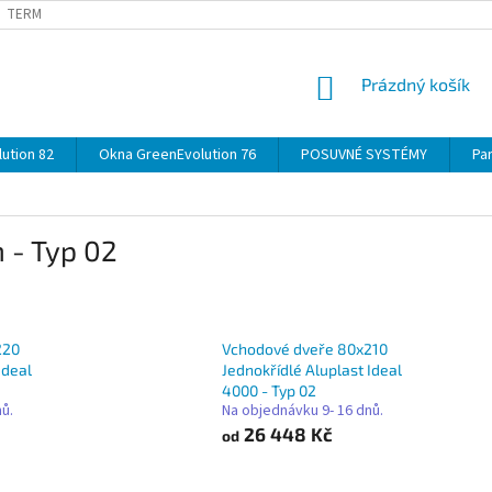
TERMÍNY
DOPRAVA
OBJEDNÁVKA KROK ZA KROKEM
SPECIF
NÁKUPNÍ
Prázdný košík
KOŠÍK
ution 82
Okna GreenEvolution 76
POSUVNÉ SYSTÉMY
Par
 - Typ 02
220
Vchodové dveře 80x210
Ideal
Jednokřídlé Aluplast Ideal
4000 - Typ 02
nů.
Na objednávku 9- 16 dnů.
26 448 Kč
od