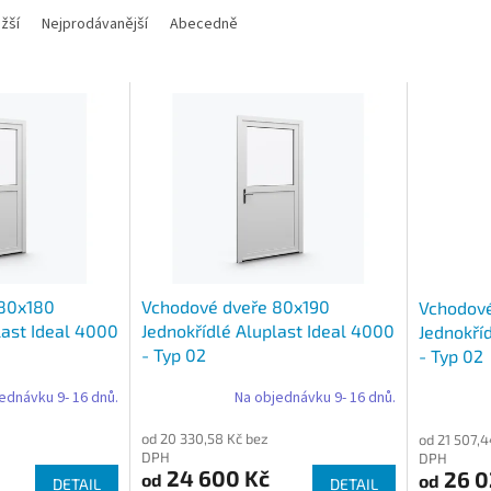
žší
Nejprodávanější
Abecedně
 80x180
Vchodové dveře 80x190
Vchodov
last Ideal 4000
Jednokřídlé Aluplast Ideal 4000
Jednokří
- Typ 02
- Typ 02
ednávku 9- 16 dnů.
Na objednávku 9- 16 dnů.
od 20 330,58 Kč bez
od 21 507,4
DPH
DPH
24 600 Kč
26 0
od
od
DETAIL
DETAIL