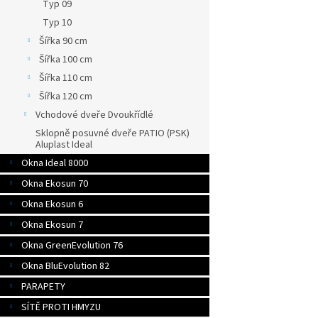
Typ 09
Typ 10
Šířka 90 cm
Šířka 100 cm
Šířka 110 cm
Šířka 120 cm
Vchodové dveře Dvoukřídlé
Sklopně posuvné dveře PATIO (PSK)
Aluplast Ideal
Okna Ideal 8000
Okna Ekosun 70
Okna Ekosun 6
Okna Ekosun 7
Okna GreenEvolution 76
Okna BluEvolution 82
PARAPETY
SÍTĚ PROTI HMYZU