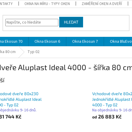
NTAKTY
OKNA NA MÍRU - TYPY OKEN
ZAMĚŘENÍ OKEN A DVEŘÍ
HLEDAT
na Ekosun 70
Okna Ekosun 6
Okna Ekosun 7
Okna BluEvol
řka 80 cm
Typ 02
eře Aluplast Ideal 4000 - šířka 80 cm
ší
odové dveře 80x230
Vchodové dveře 80x
nokřídlé Aluplast Ideal
Jednokřídlé Aluplast 
0 - Typ 02
4000 - Typ 02
objednávku 9- 16 dnů.
Na objednávku 9- 16 d
31 744 Kč
26 883 Kč
od