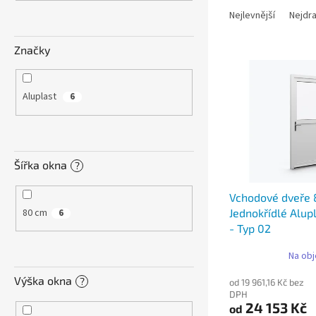
n
a
e
Nejlevnější
Nejdra
z
l
e
Značky
V
n
ý
í
p
p
Aluplast
6
i
r
s
o
p
d
r
u
Šířka okna
?
o
k
d
t
Vchodové dveře
u
ů
80 cm
Jednokřídlé Alup
6
k
- Typ 02
t
ů
Na obj
Výška okna
?
od 19 961,16 Kč bez
DPH
24 153 Kč
od