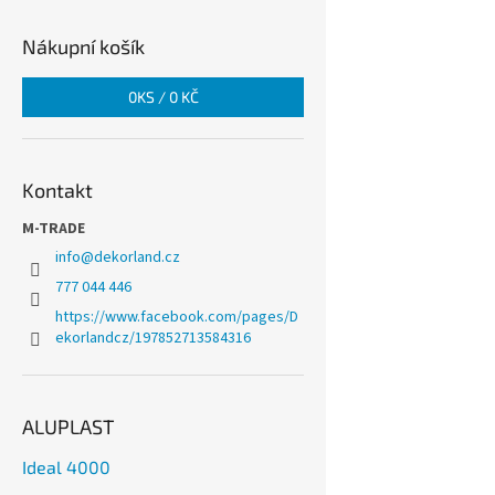
Nákupní košík
0
KS /
0 KČ
Kontakt
M-TRADE
info
@
dekorland.cz
777 044 446
https://www.facebook.com/pages/D
ekorlandcz/197852713584316
ALUPLAST
Ideal 4000