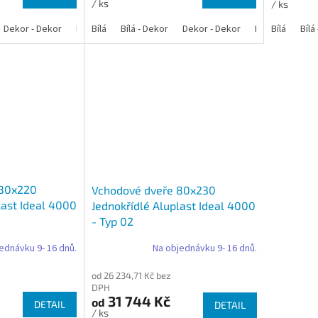
/ ks
/ ks
Dekor - Dekor
Bílá - Antracit
Bílá
Bílá - Dekor
Bílá - Zlatý dub
Dekor - Dekor
Bílá - Tmavý dub
Bílá - Antracit
Bílá
Bílá
Bíl
 80x220
Vchodové dveře 80x230
last Ideal 4000
Jednokřídlé Aluplast Ideal 4000
- Typ 02
ednávku 9- 16 dnů.
Na objednávku 9- 16 dnů.
od 26 234,71 Kč bez
DPH
31 744 Kč
od
DETAIL
DETAIL
/ ks