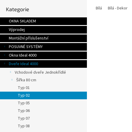
Přeskočit
Bílá
Bílá - Dekor
Kategorie
kategorie
OKNA SKLADEM
Výprodej
Montážní příslušenství
POSUVNÉ SYSTÉMY
Okna Ideal 4000
Dveře Ideal 4000
Vchodové dveře Jednokřídlé
Šířka 80 cm
Typ 01
Typ 02
Typ 05
Typ 06
Typ 07
Typ 08