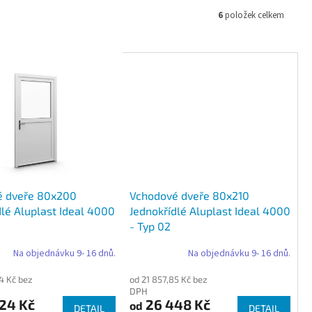
6
položek celkem
é dveře 80x200
Vchodové dveře 80x210
dlé Aluplast Ideal 4000
Jednokřídlé Aluplast Ideal 4000
- Typ 02
Na objednávku 9- 16 dnů.
Na objednávku 9- 16 dnů.
4 Kč bez
od 21 857,85 Kč bez
DPH
24 Kč
26 448 Kč
od
DETAIL
DETAIL