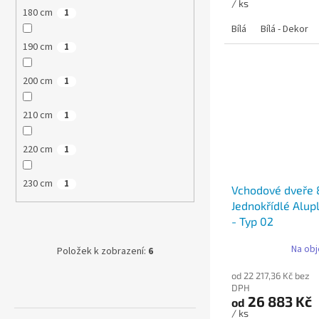
/ ks
180 cm
1
Bílá
Bílá - Dekor
190 cm
1
200 cm
1
210 cm
1
220 cm
1
230 cm
1
Vchodové dveře
Jednokřídlé Alup
- Typ 02
Na obj
Položek k zobrazení:
6
od 22 217,36 Kč bez
DPH
26 883 Kč
od
/ ks