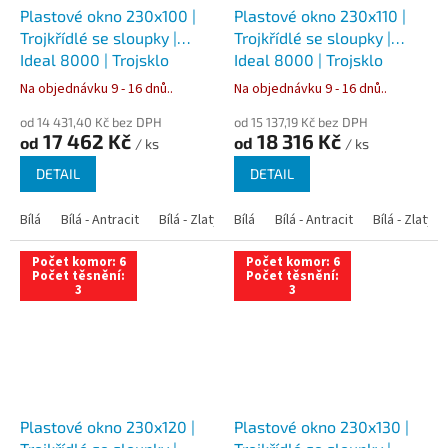
Plastové okno 230x100 |
Plastové okno 230x110 |
Trojkřídlé se sloupky |
Trojkřídlé se sloupky |
Ideal 8000 | Trojsklo
Ideal 8000 | Trojsklo
Na objednávku 9 - 16 dnů..
Na objednávku 9 - 16 dnů..
od 14 431,40 Kč bez DPH
od 15 137,19 Kč bez DPH
17 462 Kč
18 316 Kč
od
od
/ ks
/ ks
DETAIL
DETAIL
Bílá
Bílá - Antracit
Bílá - Zlatý dub
Bílá
Bílá - Tmavý dub
Bílá - Antracit
Bílá - Zlatý 
Bílá - Ořec
Počet komor: 6
Počet komor: 6
Počet těsnění:
Počet těsnění:
3
3
Plastové okno 230x120 |
Plastové okno 230x130 |