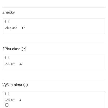
t
ů
Značky
Aluplast
17
Šířka okna
?
230 cm
17
Výška okna
?
140 cm
1