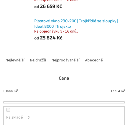
Na objednávku 9 - 16 dnů..
26 659 Kč
od
Plastové okno 230x200 | Trojkřídlé se sloupky |
Ideal 8000 | Trojsklo
Na objednávku 9 - 16 dnů..
25 824 Kč
od
Ř
a
Nejlevnější
Nejdražší
Nejprodávanější
Abecedně
z
e
n
Cena
í
p
13666
Kč
37714
Kč
r
o
d
u
Na skladě
0
k