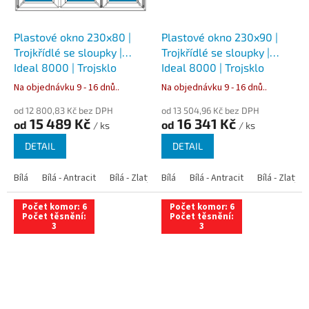
Plastové okno 230x80 |
Plastové okno 230x90 |
Trojkřídlé se sloupky |
Trojkřídlé se sloupky |
Ideal 8000 | Trojsklo
Ideal 8000 | Trojsklo
Na objednávku 9 - 16 dnů..
Na objednávku 9 - 16 dnů..
od 12 800,83 Kč bez DPH
od 13 504,96 Kč bez DPH
15 489 Kč
16 341 Kč
od
od
/ ks
/ ks
DETAIL
DETAIL
Bílá
Bílá - Antracit
Bílá - Zlatý dub
Bílá
Bílá - Tmavý dub
Bílá - Antracit
Bílá - Zlatý 
Bílá - Ořec
Počet komor: 6
Počet komor: 6
Počet těsnění:
Počet těsnění:
3
3