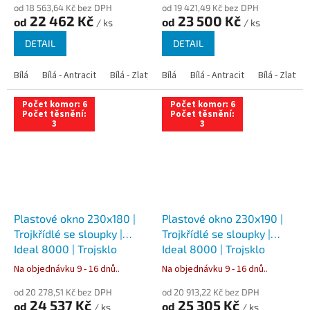
od 18 563,64 Kč bez DPH
od 19 421,49 Kč bez DPH
22 462 Kč
23 500 Kč
od
od
/ ks
/ ks
DETAIL
DETAIL
Bílá
Bílá - Antracit
Bílá - Zlatý dub
Bílá
Bílá - Tmavý dub
Bílá - Antracit
Bílá - Zlatý 
Bílá - Ořec
Počet komor: 6
Počet komor: 6
Počet těsnění:
Počet těsnění:
3
3
Plastové okno 230x180 |
Plastové okno 230x190 |
Trojkřídlé se sloupky |
Trojkřídlé se sloupky |
Ideal 8000 | Trojsklo
Ideal 8000 | Trojsklo
Na objednávku 9 - 16 dnů..
Na objednávku 9 - 16 dnů..
od 20 278,51 Kč bez DPH
od 20 913,22 Kč bez DPH
24 537 Kč
25 305 Kč
od
od
/ ks
/ ks