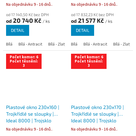
Na objednávku 9 - 16 dnů..
Na objednávku 9 - 16 dnů..
od 17 140,50 Kč bez DPH
od 17 832,23 Kč bez DPH
20 740 Kč
21 577 Kč
od
od
/ ks
/ ks
DETAIL
DETAIL
Bílá
Bílá - Antracit
Bílá - Zlatý dub
Bílá
Bílá - Tmavý dub
Bílá - Antracit
Bílá - Zlatý 
Bílá - Ořec
Počet komor: 6
Počet komor: 6
Počet těsnění:
Počet těsnění:
3
3
Plastové okno 230x160 |
Plastové okno 230x170 |
Trojkřídlé se sloupky |
Trojkřídlé se sloupky |
Ideal 8000 | Trojsklo
Ideal 8000 | Trojsklo
Na objednávku 9 - 16 dnů..
Na objednávku 9 - 16 dnů..