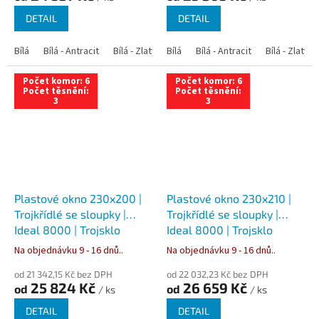
DETAIL
DETAIL
Bílá
Bílá - Antracit
Bílá - Zlatý dub
Bílá
Bílá - Tmavý dub
Bílá - Antracit
Bílá - Zlatý 
Bílá - Ořec
Počet komor: 6
Počet komor: 6
Počet těsnění:
Počet těsnění:
3
3
Plastové okno 230x200 |
Plastové okno 230x210 |
Trojkřídlé se sloupky |
Trojkřídlé se sloupky |
Ideal 8000 | Trojsklo
Ideal 8000 | Trojsklo
Na objednávku 9 - 16 dnů..
Na objednávku 9 - 16 dnů..
od 21 342,15 Kč bez DPH
od 22 032,23 Kč bez DPH
25 824 Kč
26 659 Kč
od
od
/ ks
/ ks
DETAIL
DETAIL