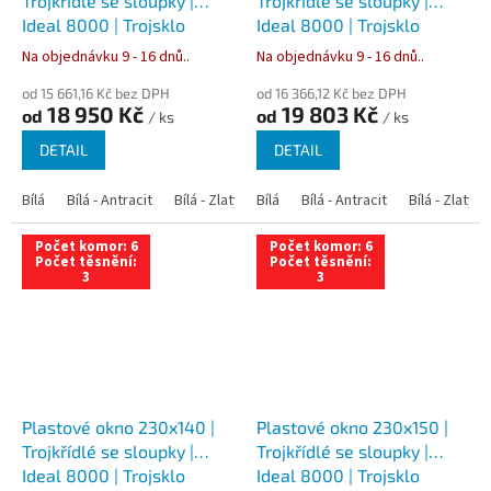
Trojkřídlé se sloupky |
Trojkřídlé se sloupky |
Ideal 8000 | Trojsklo
Ideal 8000 | Trojsklo
Na objednávku 9 - 16 dnů..
Na objednávku 9 - 16 dnů..
od 15 661,16 Kč bez DPH
od 16 366,12 Kč bez DPH
18 950 Kč
19 803 Kč
od
od
/ ks
/ ks
DETAIL
DETAIL
Bílá
Bílá - Antracit
Bílá - Zlatý dub
Bílá
Bílá - Tmavý dub
Bílá - Antracit
Bílá - Zlatý 
Bílá - Ořec
Počet komor: 6
Počet komor: 6
Počet těsnění:
Počet těsnění:
3
3
Plastové okno 230x140 |
Plastové okno 230x150 |
Trojkřídlé se sloupky |
Trojkřídlé se sloupky |
Ideal 8000 | Trojsklo
Ideal 8000 | Trojsklo