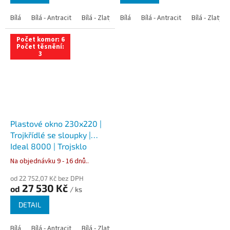
Bílá
Bílá - Antracit
Bílá - Zlatý dub
Bílá
Bílá - Tmavý dub
Bílá - Antracit
Bílá - Zlatý 
Bílá - Ořec
Počet komor: 6
Počet těsnění:
3
Plastové okno 230x220 |
Trojkřídlé se sloupky |
Ideal 8000 | Trojsklo
Na objednávku 9 - 16 dnů..
od 22 752,07 Kč bez DPH
27 530 Kč
od
/ ks
DETAIL
Bílá
Bílá - Antracit
Bílá - Zlatý dub
Bílá - Tmavý dub
Bílá - Ořec