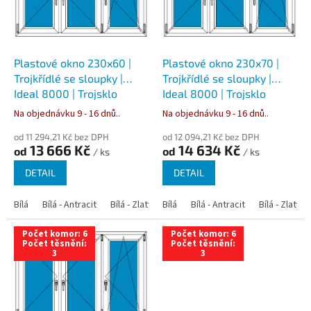
s
p
r
o
d
Plastové okno 230x60 |
Plastové okno 230x70 |
u
Trojkřídlé se sloupky |
Trojkřídlé se sloupky |
k
Ideal 8000 | Trojsklo
Ideal 8000 | Trojsklo
t
Na objednávku 9 - 16 dnů..
Na objednávku 9 - 16 dnů..
ů
od 11 294,21 Kč bez DPH
od 12 094,21 Kč bez DPH
13 666 Kč
14 634 Kč
od
od
/ ks
/ ks
DETAIL
DETAIL
Bílá
Bílá - Antracit
Bílá - Zlatý dub
Bílá
Bílá - Tmavý dub
Bílá - Antracit
Bílá - Zlatý 
Bílá - Ořec
Počet komor: 6
Počet komor: 6
Počet těsnění:
Počet těsnění:
3
3