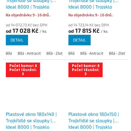
Trojkřídlé se sloupky |
Trojkřídlé se sloupky |
Ideal 8000 | Trojsklo
Ideal 8000 | Trojsklo
Na objednávku 9 - 16 dnů..
Na objednávku 9 - 16 dnů..
od 14 072,73 Kč bez DPH
od 14 723,14 Kč bez DPH
17 028 Kč
17 815 Kč
od
od
/ ks
/ ks
DETAIL
DETAIL
Bílá
Bílá - Antracit
Bílá - Zlatý dub
Bílá
Bílá - Tmavý dub
Bílá - Antracit
Bílá - Zlatý 
Bílá - Ořec
Počet komor: 6
Počet komor: 6
Počet těsnění:
Počet těsnění:
3
3
Plastové okno 180x140 |
Plastové okno 180x150 |
Trojkřídlé se sloupky |
Trojkřídlé se sloupky |
Ideal 8000 | Trojsklo
Ideal 8000 | Trojsklo