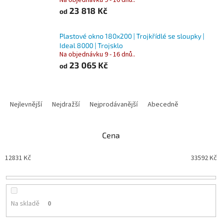
Na objednávku 9 - 16 dnů..
23 818 Kč
od
Plastové okno 180x200 | Trojkřídlé se sloupky |
Ideal 8000 | Trojsklo
Na objednávku 9 - 16 dnů..
23 065 Kč
od
Ř
a
Nejlevnější
Nejdražší
Nejprodávanější
Abecedně
z
e
n
Cena
í
p
12831
Kč
33592
Kč
r
o
d
u
Na skladě
0
k