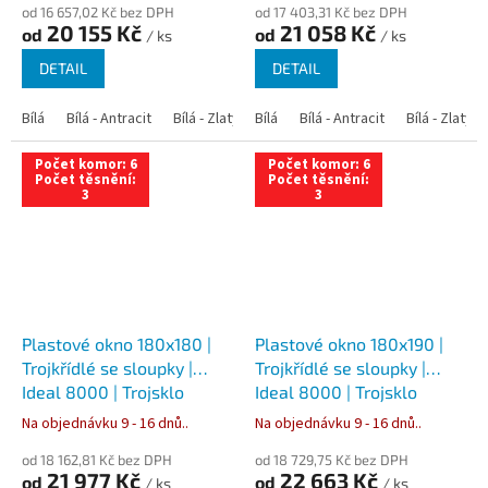
od 16 657,02 Kč bez DPH
od 17 403,31 Kč bez DPH
20 155 Kč
21 058 Kč
od
od
/ ks
/ ks
DETAIL
DETAIL
Bílá
Bílá - Antracit
Bílá - Zlatý dub
Bílá
Bílá - Tmavý dub
Bílá - Antracit
Bílá - Zlatý 
Bílá - Ořec
Počet komor: 6
Počet komor: 6
Počet těsnění:
Počet těsnění:
3
3
Plastové okno 180x180 |
Plastové okno 180x190 |
Trojkřídlé se sloupky |
Trojkřídlé se sloupky |
Ideal 8000 | Trojsklo
Ideal 8000 | Trojsklo
Na objednávku 9 - 16 dnů..
Na objednávku 9 - 16 dnů..
od 18 162,81 Kč bez DPH
od 18 729,75 Kč bez DPH
21 977 Kč
22 663 Kč
od
od
/ ks
/ ks