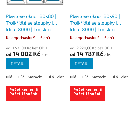
Plastové okno 180x80 |
Plastové okno 180x90 |
Trojkřídlé se sloupky |
Trojkřídlé se sloupky |
Ideal 8000 | Trojsklo
Ideal 8000 | Trojsklo
Na objednávku 9 - 16 dnů..
Na objednávku 9 - 16 dnů..
od 11 571,90 Kč bez DPH
od 12 220,66 Kč bez DPH
14 002 Kč
14 787 Kč
od
od
/ ks
/ ks
DETAIL
DETAIL
Bílá
Bílá - Antracit
Bílá - Zlatý dub
Bílá
Bílá - Tmavý dub
Bílá - Antracit
Bílá - Zlatý 
Bílá - Ořec
Počet komor: 6
Počet komor: 6
Počet těsnění:
Počet těsnění:
3
3