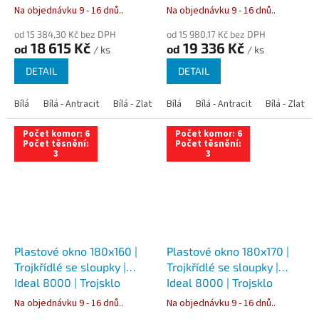
Na objednávku 9 - 16 dnů..
Na objednávku 9 - 16 dnů..
od 15 384,30 Kč bez DPH
od 15 980,17 Kč bez DPH
18 615 Kč
19 336 Kč
od
od
/ ks
/ ks
DETAIL
DETAIL
Bílá
Bílá - Antracit
Bílá - Zlatý dub
Bílá
Bílá - Tmavý dub
Bílá - Antracit
Bílá - Zlatý 
Bílá - Ořec
Počet komor: 6
Počet komor: 6
Počet těsnění:
Počet těsnění:
3
3
Plastové okno 180x160 |
Plastové okno 180x170 |
Trojkřídlé se sloupky |
Trojkřídlé se sloupky |
Ideal 8000 | Trojsklo
Ideal 8000 | Trojsklo
Na objednávku 9 - 16 dnů..
Na objednávku 9 - 16 dnů..