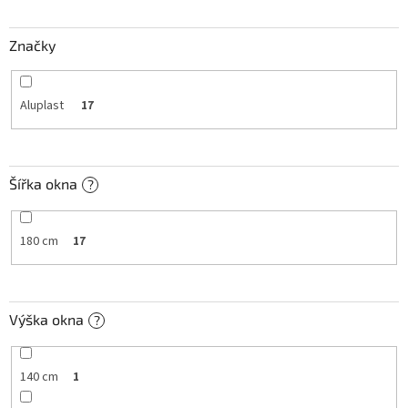
t
ů
Značky
Aluplast
17
Šířka okna
?
180 cm
17
Výška okna
?
140 cm
1