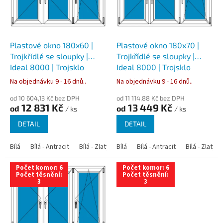
s
p
r
o
d
Plastové okno 180x60 |
Plastové okno 180x70 |
u
Trojkřídlé se sloupky |
Trojkřídlé se sloupky |
k
Ideal 8000 | Trojsklo
Ideal 8000 | Trojsklo
t
Na objednávku 9 - 16 dnů..
Na objednávku 9 - 16 dnů..
ů
od 10 604,13 Kč bez DPH
od 11 114,88 Kč bez DPH
12 831 Kč
13 449 Kč
od
od
/ ks
/ ks
DETAIL
DETAIL
Bílá
Bílá - Antracit
Bílá - Zlatý dub
Bílá
Bílá - Tmavý dub
Bílá - Antracit
Bílá - Zlatý 
Bílá - Ořec
Počet komor: 6
Počet komor: 6
Počet těsnění:
Počet těsnění:
3
3