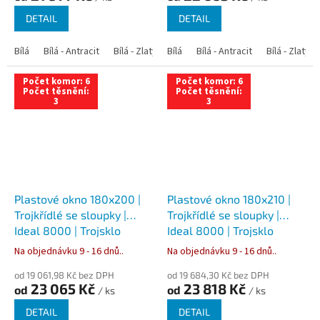
DETAIL
DETAIL
Bílá
Bílá - Antracit
Bílá - Zlatý dub
Bílá
Bílá - Tmavý dub
Bílá - Antracit
Bílá - Zlatý 
Bílá - Ořec
Počet komor: 6
Počet komor: 6
Počet těsnění:
Počet těsnění:
3
3
Plastové okno 180x200 |
Plastové okno 180x210 |
Trojkřídlé se sloupky |
Trojkřídlé se sloupky |
Ideal 8000 | Trojsklo
Ideal 8000 | Trojsklo
Na objednávku 9 - 16 dnů..
Na objednávku 9 - 16 dnů..
od 19 061,98 Kč bez DPH
od 19 684,30 Kč bez DPH
23 065 Kč
23 818 Kč
od
od
/ ks
/ ks
DETAIL
DETAIL