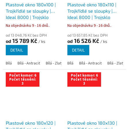
Plastové okno 180x100 |
Plastové okno 180x110 |
Trojkřídlé se sloupky |
Trojkřídlé se sloupky |
Ideal 8000 | Trojsklo
Ideal 8000 | Trojsklo
Na objednávku 9 - 16 dnů..
Na objednávku 9 - 16 dnů..
od 13 048,76 Kč bez DPH
od 13 657,85 Kč bez DPH
15 789 Kč
16 526 Kč
od
od
/ ks
/ ks
DETAIL
DETAIL
Bílá
Bílá - Antracit
Bílá - Zlatý dub
Bílá
Bílá - Tmavý dub
Bílá - Antracit
Bílá - Zlatý 
Bílá - Ořec
Počet komor: 6
Počet komor: 6
Počet těsnění:
Počet těsnění:
3
3
Plastové okno 180x120 |
Plastové okno 180x130 |