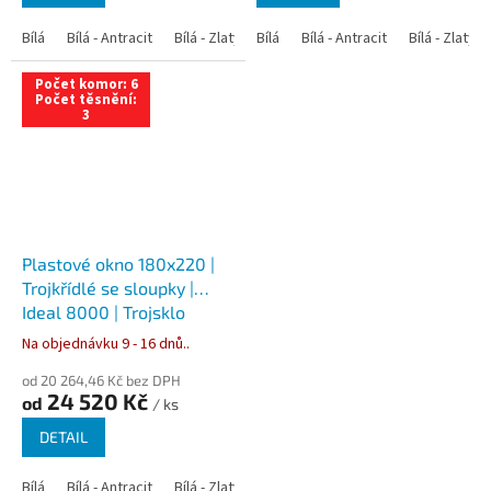
Bílá
Bílá - Antracit
Bílá - Zlatý dub
Bílá
Bílá - Tmavý dub
Bílá - Antracit
Bílá - Zlatý 
Bílá - Ořec
Počet komor: 6
Počet těsnění:
3
Plastové okno 180x220 |
Trojkřídlé se sloupky |
Ideal 8000 | Trojsklo
Na objednávku 9 - 16 dnů..
od 20 264,46 Kč bez DPH
24 520 Kč
od
/ ks
DETAIL
Bílá
Bílá - Antracit
Bílá - Zlatý dub
Bílá - Tmavý dub
Bílá - Ořec