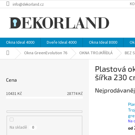
Přejít
KO
info@dekorland.cz
na
obsah
Okna Ideal 4000
Dveře Ideal 4000
Okna Ideal 8000
Ok
Domů
Okna GreenEvolution 76
OKNA TROJKŘÍDLÁ
BEZ 
P
Plastová o
o
s
šířka 230 
Cena
t
r
Nejprodávaněj
10431
Kč
28774
Kč
a
n
Pla
n
Tro
í
gre
Na 
p
Na skladě
0
a
od