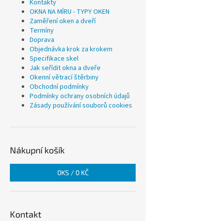
Kontakty
OKNA NA MÍRU - TYPY OKEN
Zaměření oken a dveří
Termíny
Doprava
Objednávka krok za krokem
Specifikace skel
Jak seřídit okna a dveře
Okenní větrací štěrbiny
Obchodní podmínky
Podmínky ochrany osobních údajů
Zásady používání souborů cookies
Nákupní košík
0
KS /
0 KČ
Kontakt