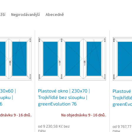
žší
Nejprodávanější
Abecedně
230x60 |
Plastové okno | 230x70 |
Plastové
oupku |
Trojkřídlé bez sloupku |
Trojkřídl
76
greenEvolution 76
greenEvo
dnávku 9 - 16 dnů..
Na objednávku 9 - 16 dnů..
od 9 230,58 Kč bez
od 9 767,77
DPH
DPH