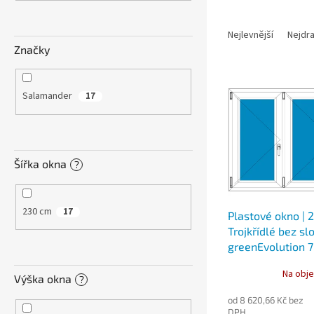
n
e
Ř
l
a
Nejlevnější
Nejdra
z
Značky
e
V
n
ý
í
Salamander
17
p
p
i
r
s
o
p
d
Šířka okna
?
r
u
o
k
d
t
230 cm
17
Plastové okno | 
u
ů
Trojkřídlé bez sl
k
greenEvolution 
t
ů
Na obje
Výška okna
?
od 8 620,66 Kč bez
DPH