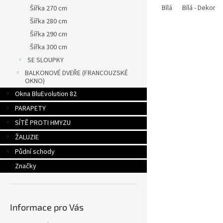
Bílá
Bílá - Dekor
Šířka 270 cm
Šířka 280 cm
Šířka 290 cm
Šířka 300 cm
SE SLOUPKY
BALKONOVÉ DVEŘE (FRANCOUZSKÉ
OKNO)
Okna BluEvolution 82
PARAPETY
SÍTĚ PROTI HMYZU
ŽALUZIE
Půdní schody
Značky
Informace pro Vás