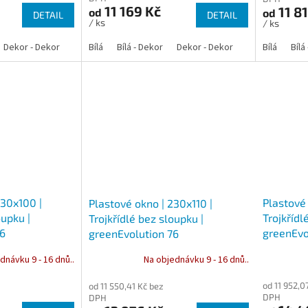
11 169 Kč
11 8
od
od
DETAIL
DETAIL
/ ks
/ ks
Dekor - Dekor
Bílá
Bílá - Dekor
Dekor - Dekor
Bílá
Bílá
230x100 |
Plastové 
Plastové okno | 230x110 |
oupku |
Trojkřídl
Trojkřídlé bez sloupku |
76
greenEvo
greenEvolution 76
dnávku 9 - 16 dnů..
Na objednávku 9 - 16 dnů..
od 11 952,0
od 11 550,41 Kč bez
DPH
DPH