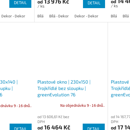
14 4
13 976 Kč
od
od
DETAIL
DETAIL
/ ks
/ ks
Dekor - Dekor
Bílá
Bílá - Dekor
Dekor - Dekor
Bílá
Bílá
Plastové okno | 230x150 |
Plastové 
230x140 |
Trojkřídlé bez sloupku |
Trojkřídl
oupku |
greenEvolution 76
greenEvo
76
Na objednávku 9 - 16 dnů..
dnávku 9 - 16 dnů..
od 13 606,61 Kč bez
od 14 167,7
DPH
DPH
16 464 Kč
17 1
od
od
DETAIL
DETAIL