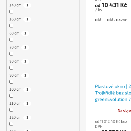
10 431 Kč
140 cm
od
1
/ ks
160 cm
1
Bílá
Bílá - Dekor
60 cm
1
70 cm
1
80 cm
1
90 cm
1
Plastové okno | 
100 cm
1
Trojkřídlé bez sl
greenEvolution 
110 cm
1
Na obje
120 cm
1
od 11 012,40 Kč bez
DPH