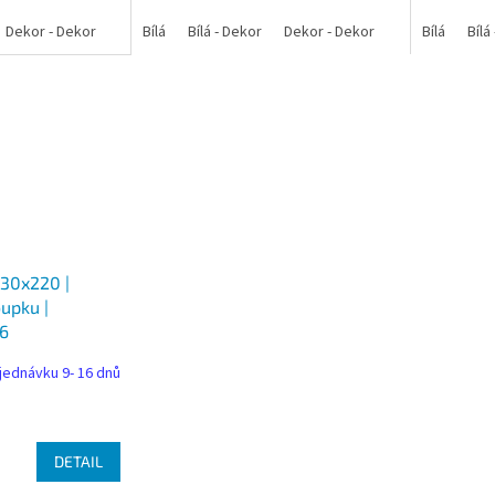
Dekor - Dekor
Bílá
Bílá - Dekor
Dekor - Dekor
Bílá
Bílá
230x220 |
oupku |
76
jednávku 9- 16 dnů
DETAIL