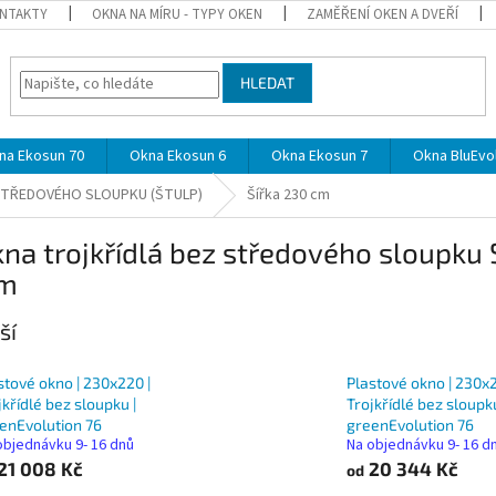
NTAKTY
OKNA NA MÍRU - TYPY OKEN
ZAMĚŘENÍ OKEN A DVEŘÍ
HLEDAT
na Ekosun 70
Okna Ekosun 6
Okna Ekosun 7
Okna BluEvol
STŘEDOVÉHO SLOUPKU (ŠTULP)
Šířka 230 cm
kna trojkřídlá bez středového sloupku
cm
ší
stové okno | 230x220 |
Plastové okno | 230x2
jkřídlé bez sloupku |
Trojkřídlé bez sloupku
enEvolution 76
greenEvolution 76
objednávku 9- 16 dnů
Na objednávku 9- 16 d
21 008 Kč
20 344 Kč
od