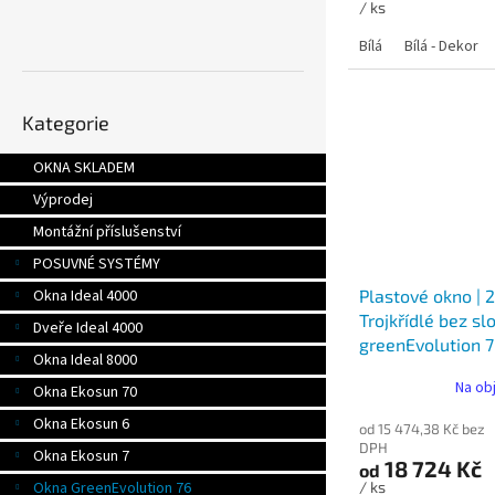
/ ks
Bílá
Bílá - Dekor
Přeskočit
Kategorie
kategorie
OKNA SKLADEM
Výprodej
Montážní příslušenství
POSUVNÉ SYSTÉMY
Plastové okno | 
Okna Ideal 4000
Trojkřídlé bez sl
Dveře Ideal 4000
greenEvolution 
Okna Ideal 8000
Na ob
Okna Ekosun 70
Okna Ekosun 6
od 15 474,38 Kč bez
DPH
Okna Ekosun 7
18 724 Kč
od
/ ks
Okna GreenEvolution 76