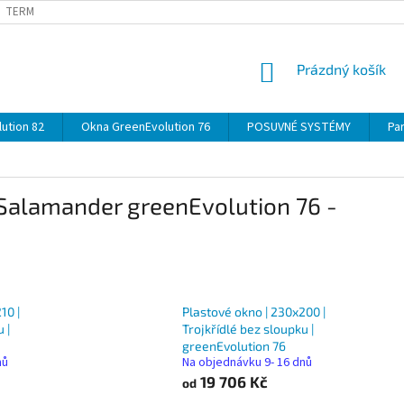
TERMÍNY
DOPRAVA
OBJEDNÁVKA KROK ZA KROKEM
SPECIF
NÁKUPNÍ
Prázdný košík
KOŠÍK
ution 82
Okna GreenEvolution 76
POSUVNÉ SYSTÉMY
Par
 Salamander greenEvolution 76 -
10 |
Plastové okno | 230x200 |
 |
Trojkřídlé bez sloupku |
greenEvolution 76
nů
Na objednávku 9- 16 dnů
19 706 Kč
od