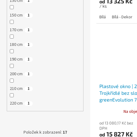
13 325 Kč
130 cm
1
od
/ ks
150 cm
1
Bílá
Bílá - Dekor
170 cm
1
180 cm
1
190 cm
1
200 cm
1
Plastové okno | 
210 cm
1
Trojkřídlé bez sl
greenEvolution 
220 cm
1
Na obje
od 13 080,17 Kč bez
DPH
Položek k zobrazení:
17
15 827 Kč
od