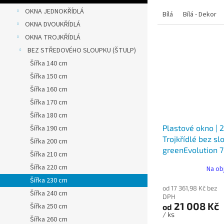
OKNA JEDNOKŘÍDLÁ
Bílá
Bílá - Dekor
OKNA DVOUKŘÍDLÁ
OKNA TROJKŘÍDLÁ
BEZ STŘEDOVÉHO SLOUPKU (ŠTULP)
Šířka 140 cm
Šířka 150 cm
Šířka 160 cm
Šířka 170 cm
Šířka 180 cm
Plastové okno | 
Šířka 190 cm
Trojkřídlé bez sl
Šířka 200 cm
greenEvolution 
Šířka 210 cm
Šířka 220 cm
Na ob
Šířka 230 cm
od 17 361,98 Kč bez
Šířka 240 cm
DPH
21 008 Kč
Šířka 250 cm
od
/ ks
Šířka 260 cm