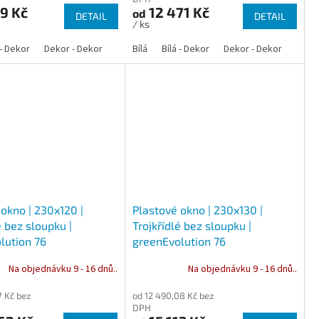
19 Kč
12 471 Kč
od
DETAIL
DETAIL
/ ks
 - Dekor
Dekor - Dekor
Bílá
Bílá - Dekor
Dekor - Dekor
okno | 230x120 |
Plastové okno | 230x130 |
é bez sloupku |
Trojkřídlé bez sloupku |
lution 76
greenEvolution 76
Na objednávku 9 - 16 dnů..
Na objednávku 9 - 16 dnů..
7 Kč bez
od 12 490,08 Kč bez
DPH