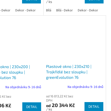
/ ks
 - Dekor
Dekor - Dekor
Bílá
Bílá - Dekor
Dekor - Dekor
Plastové okno | 230x210 |
 okno | 230x200 |
Trojkřídlé bez sloupku |
é bez sloupku |
greenEvolution 76
lution 76
Na objednávku 9- 16 dnů
Na objednávku 9- 16 dnů
od 16 813,22 Kč bez
5 Kč bez
DPH
20 344 Kč
06 Kč
od
DETAIL
DETAIL
/ ks