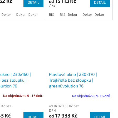
62 Kč
15 113 Kč
od
DETAIL
DETAIL
/ ks
 - Dekor
Dekor - Dekor
Bílá
Bílá - Dekor
Dekor - Dekor
okno | 230x160 |
Plastové okno | 230x170 |
é bez sloupku |
Trojkřídlé bez sloupku |
lution 76
greenEvolution 76
Na objednávku 9 - 16 dnů..
Na objednávku 9- 16 dnů
7 Kč bez
od 14 820,66 Kč bez
DPH
43 Kč
17 933 Kč
od
DETAIL
DETAIL