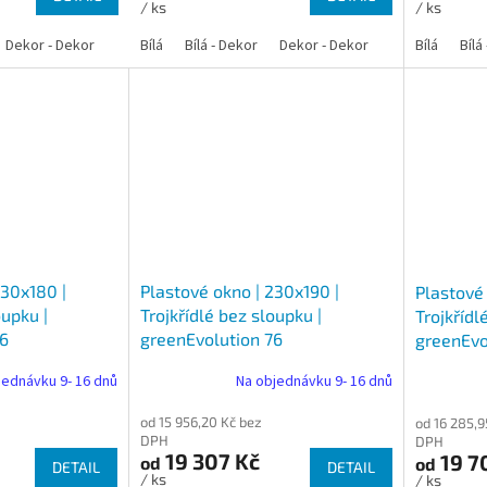
/ ks
/ ks
Dekor - Dekor
Bílá
Bílá - Dekor
Dekor - Dekor
Bílá
Bílá
230x180 |
Plastové okno | 230x190 |
Plastové
oupku |
Trojkřídlé bez sloupku |
Trojkřídl
76
greenEvolution 76
greenEvo
jednávku 9- 16 dnů
Na objednávku 9- 16 dnů
od 15 956,20 Kč bez
od 16 285,9
DPH
DPH
19 307 Kč
19 7
od
od
DETAIL
DETAIL
/ ks
/ ks