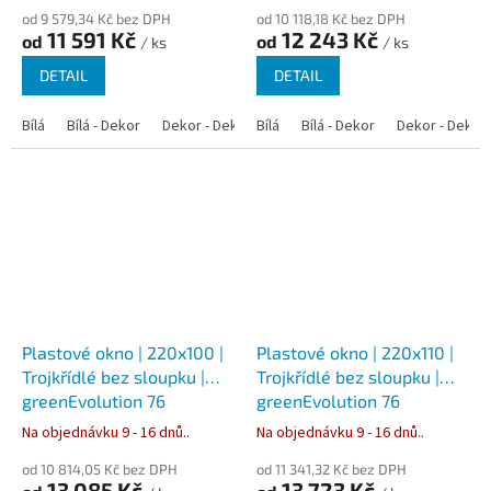
od 9 579,34 Kč bez DPH
od 10 118,18 Kč bez DPH
11 591 Kč
12 243 Kč
od
od
/ ks
/ ks
DETAIL
DETAIL
Bílá
Bílá - Dekor
Dekor - Dekor
Bílá
Bílá - Dekor
Dekor - Dekor
Plastové okno | 220x100 |
Plastové okno | 220x110 |
Trojkřídlé bez sloupku |
Trojkřídlé bez sloupku |
greenEvolution 76
greenEvolution 76
Na objednávku 9 - 16 dnů..
Na objednávku 9 - 16 dnů..
od 10 814,05 Kč bez DPH
od 11 341,32 Kč bez DPH
13 085 Kč
13 723 Kč