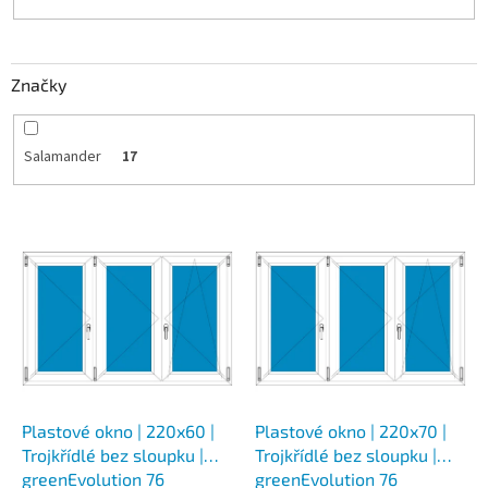
k
t
ů
Značky
Salamander
17
V
ý
p
i
s
p
r
o
d
Plastové okno | 220x60 |
Plastové okno | 220x70 |
u
Trojkřídlé bez sloupku |
Trojkřídlé bez sloupku |
k
greenEvolution 76
greenEvolution 76