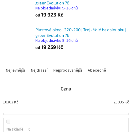
greenEvolution 76
Na objednávku 9- 16 dnů
19 923 Kč
od
Plastové okno | 220x200 | Trojkřídlé bez sloupku |
greenEvolution 76
Na objednávku 9- 16 dnů
19 259 Kč
od
Ř
a
Nejlevnější
Nejdražší
Nejprodávanější
Abecedně
z
e
n
Cena
í
p
10303
Kč
28096
Kč
r
o
d
u
Na skladě
0