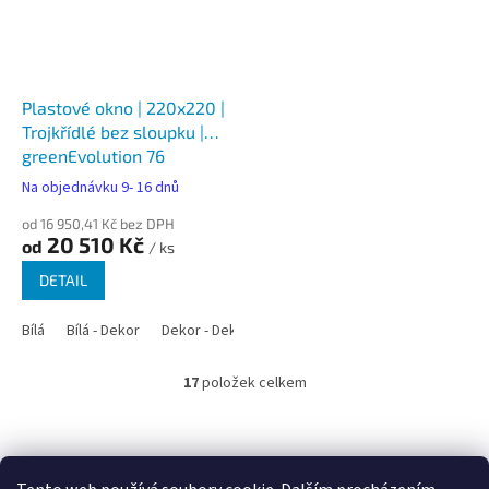
Plastové okno | 220x220 |
Trojkřídlé bez sloupku |
greenEvolution 76
Na objednávku 9- 16 dnů
od 16 950,41 Kč bez DPH
20 510 Kč
od
/ ks
DETAIL
Bílá
Bílá - Dekor
Dekor - Dekor
17
položek celkem
O
v
l
Z
á
á
Google.cz
Zboží.cz
Heureka.cz
NajduZboží.cz
d
p