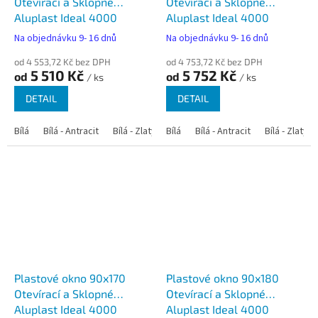
Otevírací a Sklopné
Otevírací a Sklopné
Aluplast Ideal 4000
Aluplast Ideal 4000
Na objednávku 9- 16 dnů
Na objednávku 9- 16 dnů
od 4 553,72 Kč bez DPH
od 4 753,72 Kč bez DPH
5 510 Kč
5 752 Kč
od
od
/ ks
/ ks
DETAIL
DETAIL
Bílá
Bílá - Antracit
Bílá - Zlatý dub
Bílá
Bílá - Tmavý dub
Bílá - Antracit
Bílá - Zlatý 
Bílá - Ořec
Plastové okno 90x170
Plastové okno 90x180
Otevírací a Sklopné
Otevírací a Sklopné
Aluplast Ideal 4000
Aluplast Ideal 4000