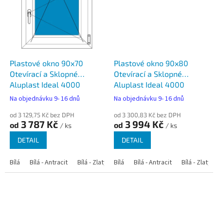
Plastové okno 90x70
Plastové okno 90x80
Otevírací a Sklopné
Otevírací a Sklopné
Aluplast Ideal 4000
Aluplast Ideal 4000
Na objednávku 9- 16 dnů
Na objednávku 9- 16 dnů
od 3 129,75 Kč bez DPH
od 3 300,83 Kč bez DPH
3 787 Kč
3 994 Kč
od
od
/ ks
/ ks
DETAIL
DETAIL
Bílá
Bílá - Antracit
Bílá - Zlatý dub
Bílá
Bílá - Tmavý dub
Bílá - Antracit
Bílá - Zlatý 
Bílá - Ořec