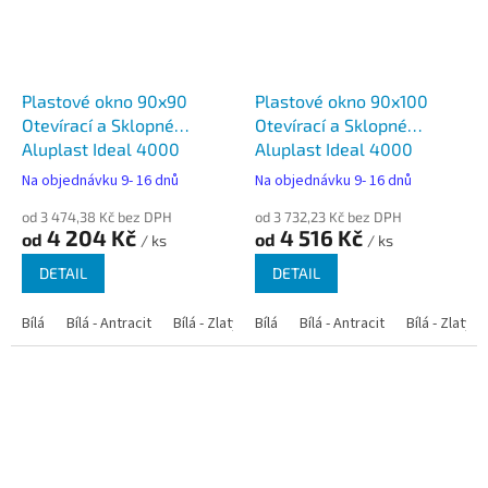
Plastové okno 90x90
Plastové okno 90x100
Otevírací a Sklopné
Otevírací a Sklopné
Aluplast Ideal 4000
Aluplast Ideal 4000
Na objednávku 9- 16 dnů
Na objednávku 9- 16 dnů
od 3 474,38 Kč bez DPH
od 3 732,23 Kč bez DPH
4 204 Kč
4 516 Kč
od
od
/ ks
/ ks
DETAIL
DETAIL
Bílá
Bílá - Antracit
Bílá - Zlatý dub
Bílá
Bílá - Tmavý dub
Bílá - Antracit
Bílá - Zlatý 
Bílá - Ořec