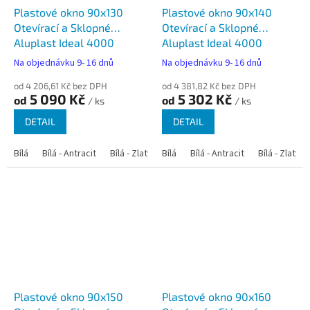
Plastové okno 90x130
Plastové okno 90x140
Otevírací a Sklopné
Otevírací a Sklopné
Aluplast Ideal 4000
Aluplast Ideal 4000
Na objednávku 9- 16 dnů
Na objednávku 9- 16 dnů
od 4 206,61 Kč bez DPH
od 4 381,82 Kč bez DPH
5 090 Kč
5 302 Kč
od
od
/ ks
/ ks
DETAIL
DETAIL
Bílá
Bílá - Antracit
Bílá - Zlatý dub
Bílá
Bílá - Tmavý dub
Bílá - Antracit
Bílá - Zlatý 
Bílá - Ořec
Plastové okno 90x150
Plastové okno 90x160