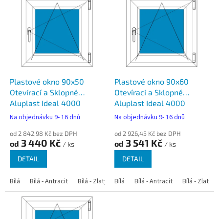
ý
p
i
s
p
r
o
d
Plastové okno 90x50
Plastové okno 90x60
u
Otevírací a Sklopné
Otevírací a Sklopné
k
Aluplast Ideal 4000
Aluplast Ideal 4000
t
Na objednávku 9- 16 dnů
Na objednávku 9- 16 dnů
ů
od 2 842,98 Kč bez DPH
od 2 926,45 Kč bez DPH
3 440 Kč
3 541 Kč
od
od
/ ks
/ ks
DETAIL
DETAIL
Bílá
Bílá - Antracit
Bílá - Zlatý dub
Bílá
Bílá - Tmavý dub
Bílá - Antracit
Bílá - Zlatý 
Bílá - Ořec