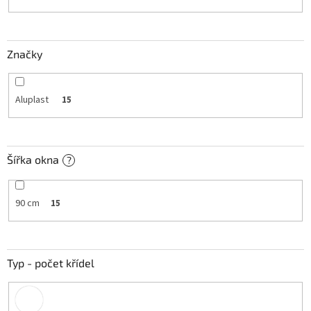
k
t
ů
Značky
Aluplast
15
Šířka okna
?
90 cm
15
Typ - počet křídel