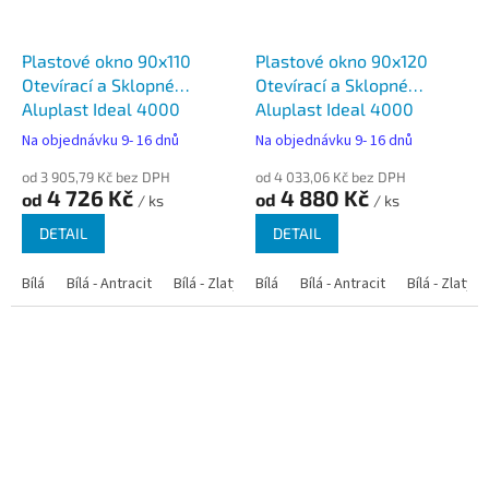
Plastové okno 90x110
Plastové okno 90x120
Otevírací a Sklopné
Otevírací a Sklopné
Aluplast Ideal 4000
Aluplast Ideal 4000
Na objednávku 9- 16 dnů
Na objednávku 9- 16 dnů
od 3 905,79 Kč bez DPH
od 4 033,06 Kč bez DPH
4 726 Kč
4 880 Kč
od
od
/ ks
/ ks
DETAIL
DETAIL
Bílá
Bílá - Antracit
Bílá - Zlatý dub
Bílá
Bílá - Tmavý dub
Bílá - Antracit
Bílá - Zlatý 
Bílá - Ořec