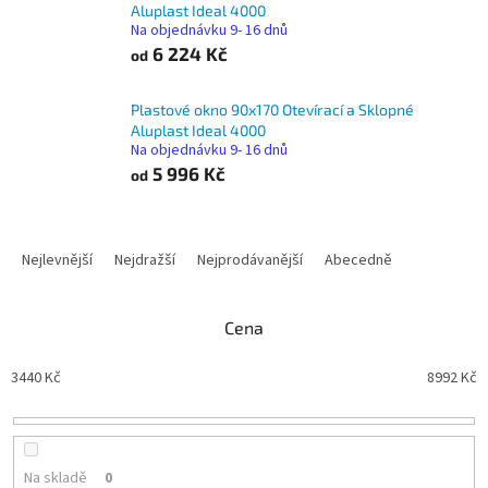
Aluplast Ideal 4000
Na objednávku 9- 16 dnů
6 224 Kč
od
Plastové okno 90x170 Otevírací a Sklopné
Aluplast Ideal 4000
Na objednávku 9- 16 dnů
5 996 Kč
od
Ř
a
Nejlevnější
Nejdražší
Nejprodávanější
Abecedně
z
e
n
Cena
í
p
3440
Kč
8992
Kč
r
o
d
u
Na skladě
0