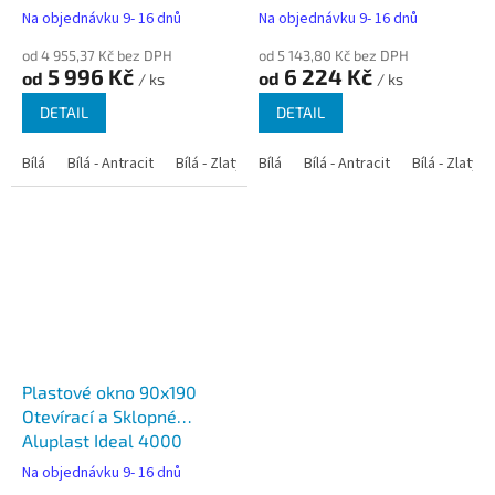
Na objednávku 9- 16 dnů
Na objednávku 9- 16 dnů
od 4 955,37 Kč bez DPH
od 5 143,80 Kč bez DPH
5 996 Kč
6 224 Kč
od
od
/ ks
/ ks
DETAIL
DETAIL
Bílá
Bílá - Antracit
Bílá - Zlatý dub
Bílá
Bílá - Tmavý dub
Bílá - Antracit
Bílá - Zlatý 
Bílá - Ořec
Plastové okno 90x190
Otevírací a Sklopné
Aluplast Ideal 4000
Na objednávku 9- 16 dnů