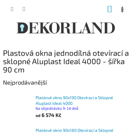
Přejít
NÁKUP
na
obsah
KOŠÍK
Plastová okna jednodílná otevírací a
sklopné Aluplast Ideal 4000 - šířka
90 cm
Nejprodávanější
Plastové okno 90x190 Otevírací a Sklopné
Aluplast Ideal 4000
Na objednávku 9- 16 dnů
6 574 Kč
od
Plastové okno 90x180 Otevírací a Sklopné