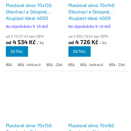
Plastové okno 70x130
Plastové okno 70x140
Otevírací a Sklopné
Otevírací a Sklopné
Aluplast Ideal 4000
Aluplast Ideal 4000
Na objednávku 9- 16 dnů
Na objednávku 9- 16 dnů
od 3 747,11 Kč bez DPH
od 3 905,79 Kč bez DPH
4 534 Kč
4 726 Kč
od
od
/ ks
/ ks
DETAIL
DETAIL
Bílá
Bílá - Antracit
Bílá - Zlatý dub
Bílá
Bílá - Tmavý dub
Bílá - Antracit
Bílá - Zlatý 
Bílá - Ořec
Plastové okno 70x150
Plastové okno 70x160