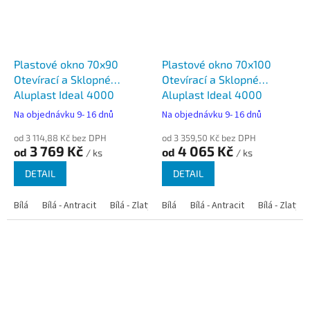
Plastové okno 70x90
Plastové okno 70x100
Otevírací a Sklopné
Otevírací a Sklopné
Aluplast Ideal 4000
Aluplast Ideal 4000
Na objednávku 9- 16 dnů
Na objednávku 9- 16 dnů
od 3 114,88 Kč bez DPH
od 3 359,50 Kč bez DPH
3 769 Kč
4 065 Kč
od
od
/ ks
/ ks
DETAIL
DETAIL
Bílá
Bílá - Antracit
Bílá - Zlatý dub
Bílá
Bílá - Tmavý dub
Bílá - Antracit
Bílá - Zlatý 
Bílá - Ořec