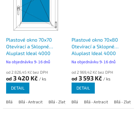
Plastové okno 70x70
Plastové okno 70x80
Otevírací a Sklopné
Otevírací a Sklopné
Aluplast Ideal 4000
Aluplast Ideal 4000
Na objednávku 9- 16 dnů
Na objednávku 9- 16 dnů
od 2 826,45 Kč bez DPH
od 2 969,42 Kč bez DPH
3 420 Kč
3 593 Kč
od
od
/ ks
/ ks
DETAIL
DETAIL
Bílá
Bílá - Antracit
Bílá - Zlatý dub
Bílá
Bílá - Tmavý dub
Bílá - Antracit
Bílá - Zlatý 
Bílá - Ořec