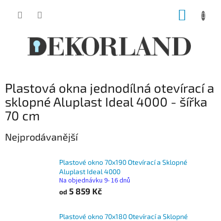
Přejít
NÁKUP
na
obsah
KOŠÍK
Plastová okna jednodílná otevírací a
sklopné Aluplast Ideal 4000 - šířka
70 cm
Nejprodávanější
Plastové okno 70x190 Otevírací a Sklopné
Aluplast Ideal 4000
Na objednávku 9- 16 dnů
5 859 Kč
od
Plastové okno 70x180 Otevírací a Sklopné