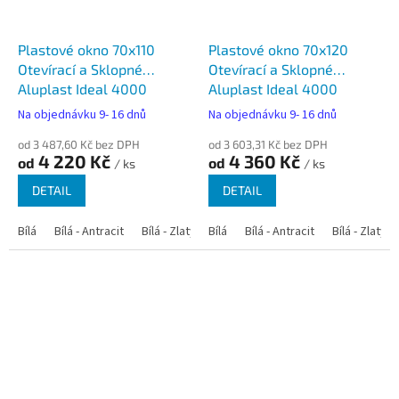
Plastové okno 70x110
Plastové okno 70x120
Otevírací a Sklopné
Otevírací a Sklopné
Aluplast Ideal 4000
Aluplast Ideal 4000
Na objednávku 9- 16 dnů
Na objednávku 9- 16 dnů
od 3 487,60 Kč bez DPH
od 3 603,31 Kč bez DPH
4 220 Kč
4 360 Kč
od
od
/ ks
/ ks
DETAIL
DETAIL
Bílá
Bílá - Antracit
Bílá - Zlatý dub
Bílá
Bílá - Tmavý dub
Bílá - Antracit
Bílá - Zlatý 
Bílá - Ořec