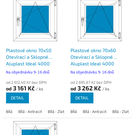
ý
p
i
s
p
r
o
d
Plastové okno 70x50
Plastové okno 70x60
u
Otevírací a Sklopné
Otevírací a Sklopné
k
Aluplast Ideal 4000
Aluplast Ideal 4000
t
Na objednávku 9- 16 dnů
Na objednávku 9- 16 dnů
ů
od 2 612,40 Kč bez DPH
od 2 695,87 Kč bez DPH
3 161 Kč
3 262 Kč
od
od
/ ks
/ ks
DETAIL
DETAIL
Bílá
Bílá - Antracit
Bílá - Zlatý dub
Bílá
Bílá - Tmavý dub
Bílá - Antracit
Bílá - Zlatý 
Bílá - Ořec