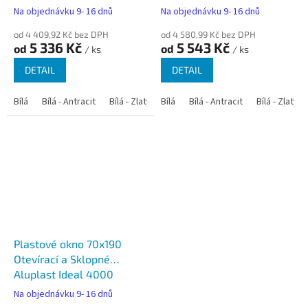
Na objednávku 9- 16 dnů
Na objednávku 9- 16 dnů
od 4 409,92 Kč bez DPH
od 4 580,99 Kč bez DPH
5 336 Kč
5 543 Kč
od
od
/ ks
/ ks
DETAIL
DETAIL
Bílá
Bílá - Antracit
Bílá - Zlatý dub
Bílá
Bílá - Tmavý dub
Bílá - Antracit
Bílá - Zlatý 
Bílá - Ořec
Plastové okno 70x190
Otevírací a Sklopné
Aluplast Ideal 4000
Na objednávku 9- 16 dnů