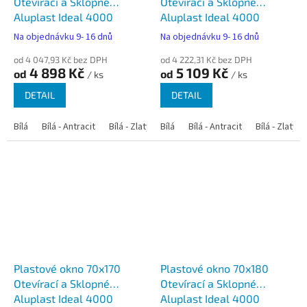
Otevírací a Sklopné
Otevírací a Sklopné
Aluplast Ideal 4000
Aluplast Ideal 4000
Na objednávku 9- 16 dnů
Na objednávku 9- 16 dnů
od 4 047,93 Kč bez DPH
od 4 222,31 Kč bez DPH
4 898 Kč
5 109 Kč
od
od
/ ks
/ ks
DETAIL
DETAIL
Bílá
Bílá - Antracit
Bílá - Zlatý dub
Bílá
Bílá - Tmavý dub
Bílá - Antracit
Bílá - Zlatý 
Bílá - Ořec
Plastové okno 70x170
Plastové okno 70x180
Otevírací a Sklopné
Otevírací a Sklopné
Aluplast Ideal 4000
Aluplast Ideal 4000