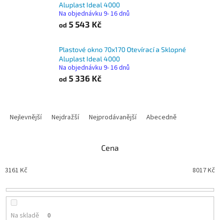
Aluplast Ideal 4000
Na objednávku 9- 16 dnů
5 543 Kč
od
Plastové okno 70x170 Otevírací a Sklopné
Aluplast Ideal 4000
Na objednávku 9- 16 dnů
5 336 Kč
od
Ř
a
Nejlevnější
Nejdražší
Nejprodávanější
Abecedně
z
e
n
Cena
í
p
3161
Kč
8017
Kč
r
o
d
u
Na skladě
0