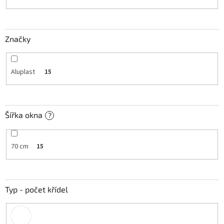
k
t
ů
Značky
Aluplast
15
Šířka okna
?
70 cm
15
Typ - počet křídel