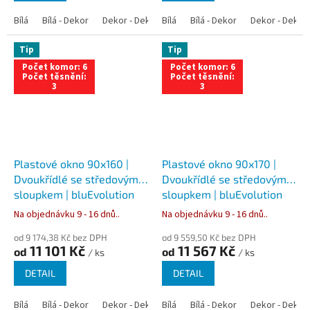
Bílá
Bílá - Dekor
Dekor - Dekor
Bílá
Bílá - Antracit
Bílá - Dekor
Bílá - Zlatý dub
Dekor - Dekor
Tip
Tip
Počet komor: 6
Počet komor: 6
Počet těsnění:
Počet těsnění:
3
3
Plastové okno 90x160 |
Plastové okno 90x170 |
Dvoukřídlé se středovým
Dvoukřídlé se středovým
sloupkem | bluEvolution
sloupkem | bluEvolution
82 | Trojsklo
82 | Trojsklo
Na objednávku 9 - 16 dnů..
Na objednávku 9 - 16 dnů..
od 9 174,38 Kč bez DPH
od 9 559,50 Kč bez DPH
11 101 Kč
11 567 Kč
od
od
/ ks
/ ks
DETAIL
DETAIL
Bílá
Bílá - Dekor
Dekor - Dekor
Bílá
Bílá - Antracit
Bílá - Dekor
Bílá - Zlatý dub
Dekor - Dekor