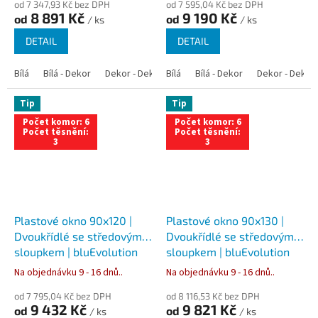
od 7 347,93 Kč bez DPH
od 7 595,04 Kč bez DPH
8 891 Kč
9 190 Kč
od
od
/ ks
/ ks
DETAIL
DETAIL
Bílá
Bílá - Dekor
Dekor - Dekor
Bílá
Bílá - Antracit
Bílá - Dekor
Bílá - Zlatý dub
Dekor - Dekor
Tip
Tip
Počet komor: 6
Počet komor: 6
Počet těsnění:
Počet těsnění:
3
3
Plastové okno 90x120 |
Plastové okno 90x130 |
Dvoukřídlé se středovým
Dvoukřídlé se středovým
sloupkem | bluEvolution
sloupkem | bluEvolution
82 | Trojsklo
82 | Trojsklo
Na objednávku 9 - 16 dnů..
Na objednávku 9 - 16 dnů..
od 7 795,04 Kč bez DPH
od 8 116,53 Kč bez DPH
9 432 Kč
9 821 Kč
od
od
/ ks
/ ks