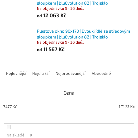
sloupkem | bluEvolution 82 | Trojsklo
Na objednávku 9 - 16 dnů..
12 063 Kč
od
Plastové okno 90x170 | Dvoukřídlé se středovým
sloupkem | bluEvolution 82 | Trojsklo
Na objednávku 9 - 16 dnů..
11 567 Kč
od
Ř
a
Nejlevnější
Nejdražší
Nejprodávanější
Abecedně
z
e
n
Cena
í
p
7477
Kč
17123
Kč
r
o
d
u
Na skladě
0