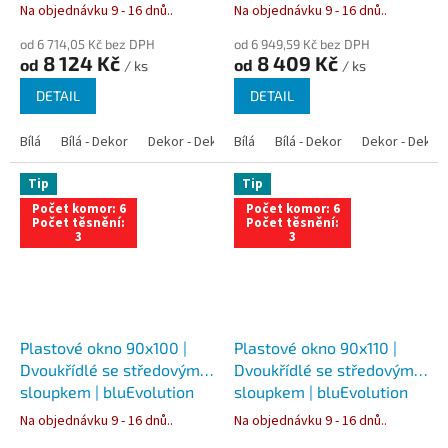
82 | Trojsklo
82 | Trojsklo
Na objednávku 9 - 16 dnů..
Na objednávku 9 - 16 dnů..
od 6 714,05 Kč bez DPH
od 6 949,59 Kč bez DPH
8 124 Kč
8 409 Kč
od
od
/ ks
/ ks
DETAIL
DETAIL
Bílá
Bílá - Dekor
Dekor - Dekor
Bílá
Bílá - Antracit
Bílá - Dekor
Bílá - Zlatý dub
Dekor - Dekor
Tip
Tip
Počet komor: 6
Počet komor: 6
Počet těsnění:
Počet těsnění:
3
3
Plastové okno 90x100 |
Plastové okno 90x110 |
Dvoukřídlé se středovým
Dvoukřídlé se středovým
sloupkem | bluEvolution
sloupkem | bluEvolution
82 | Trojsklo
82 | Trojsklo
Na objednávku 9 - 16 dnů..
Na objednávku 9 - 16 dnů..