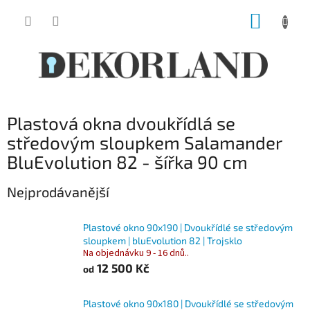
Přejít
NÁKUP
na
obsah
KOŠÍK
Plastová okna dvoukřídlá se
středovým sloupkem Salamander
BluEvolution 82 - šířka 90 cm
Nejprodávanější
Plastové okno 90x190 | Dvoukřídlé se středovým
sloupkem | bluEvolution 82 | Trojsklo
Na objednávku 9 - 16 dnů..
12 500 Kč
od
Plastové okno 90x180 | Dvoukřídlé se středovým