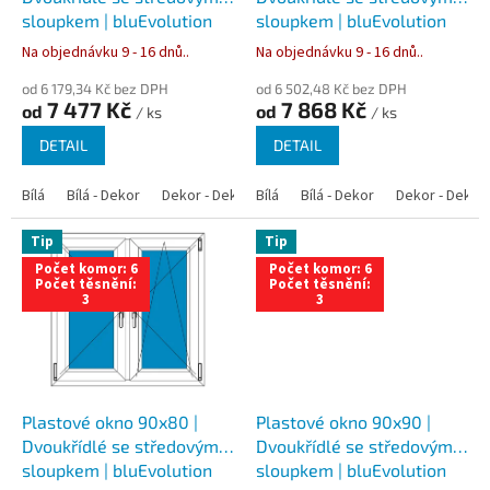
k
sloupkem | bluEvolution
sloupkem | bluEvolution
t
82 | Trojsklo
82 | Trojsklo
Na objednávku 9 - 16 dnů..
Na objednávku 9 - 16 dnů..
ů
od 6 179,34 Kč bez DPH
od 6 502,48 Kč bez DPH
7 477 Kč
7 868 Kč
od
od
/ ks
/ ks
DETAIL
DETAIL
Bílá
Bílá - Dekor
Dekor - Dekor
Bílá
Bílá - Antracit
Bílá - Dekor
Bílá - Zlatý dub
Dekor - Dekor
Tip
Tip
Počet komor: 6
Počet komor: 6
Počet těsnění:
Počet těsnění:
3
3
Plastové okno 90x80 |
Plastové okno 90x90 |
Dvoukřídlé se středovým
Dvoukřídlé se středovým
sloupkem | bluEvolution
sloupkem | bluEvolution