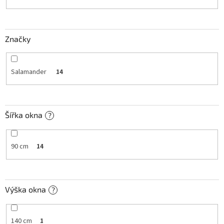
k
t
ů
Značky
Salamander
14
Šířka okna
?
90 cm
14
Výška okna
?
140 cm
1