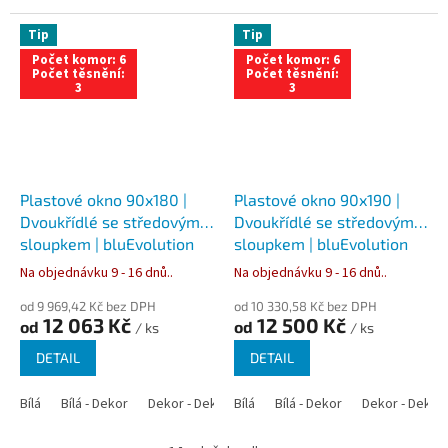
Tip
Tip
Počet komor: 6
Počet komor: 6
Počet těsnění:
Počet těsnění:
3
3
Plastové okno 90x180 |
Plastové okno 90x190 |
Dvoukřídlé se středovým
Dvoukřídlé se středovým
sloupkem | bluEvolution
sloupkem | bluEvolution
82 | Trojsklo
82 | Trojsklo
Na objednávku 9 - 16 dnů..
Na objednávku 9 - 16 dnů..
od 9 969,42 Kč bez DPH
od 10 330,58 Kč bez DPH
12 063 Kč
12 500 Kč
od
od
/ ks
/ ks
DETAIL
DETAIL
Bílá
Bílá - Dekor
Dekor - Dekor
Bílá
Bílá - Antracit
Bílá - Dekor
Bílá - Zlatý dub
Dekor - Dekor