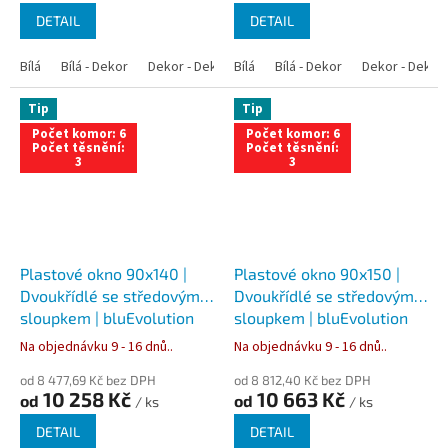
DETAIL
DETAIL
Bílá
Bílá - Dekor
Dekor - Dekor
Bílá
Bílá - Antracit
Bílá - Dekor
Bílá - Zlatý dub
Dekor - Dekor
Tip
Tip
Počet komor: 6
Počet komor: 6
Počet těsnění:
Počet těsnění:
3
3
Plastové okno 90x140 |
Plastové okno 90x150 |
Dvoukřídlé se středovým
Dvoukřídlé se středovým
sloupkem | bluEvolution
sloupkem | bluEvolution
82 | Trojsklo
82 | Trojsklo
Na objednávku 9 - 16 dnů..
Na objednávku 9 - 16 dnů..
od 8 477,69 Kč bez DPH
od 8 812,40 Kč bez DPH
10 258 Kč
10 663 Kč
od
od
/ ks
/ ks
DETAIL
DETAIL