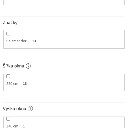
k
t
ů
Značky
Salamander
13
Šířka okna
?
220 cm
13
Výška okna
?
140 cm
1