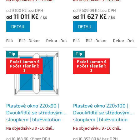
ů
od 9 100 Kč bez DPH
od 9 609,09 Kč bez DPH
11 011 Kč
11 627 Kč
od
od
/ ks
/ ks
DETAIL
DETAIL
Bílá
Bílá - Dekor
Dekor - Dekor
Bílá
Bílá - Antracit
Bílá - Dekor
Bílá - Zlatý dub
Dekor - Dekor
Tip
Tip
Počet komor: 6
Počet komor: 6
Počet těsnění:
Počet těsnění:
3
3
Plastové okno 220x90 |
Plastové okno 220x100 |
Dvoukřídlé se středovým
Dvoukřídlé se středovým
sloupkem | bluEvolution
sloupkem | bluEvolution
82 | Trojsklo
82 | Trojsklo
Na objednávku 9 - 16 dnů..
Na objednávku 9 - 16 dnů..
od 10 168,60 Kč bez DPH
od 10 852,89 Kč bez DPH