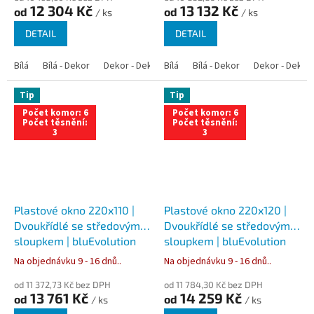
12 304 Kč
13 132 Kč
od
od
/ ks
/ ks
DETAIL
DETAIL
Bílá
Bílá - Dekor
Dekor - Dekor
Bílá
Bílá - Antracit
Bílá - Dekor
Bílá - Zlatý dub
Dekor - Dekor
Tip
Tip
Počet komor: 6
Počet komor: 6
Počet těsnění:
Počet těsnění:
3
3
Plastové okno 220x110 |
Plastové okno 220x120 |
Dvoukřídlé se středovým
Dvoukřídlé se středovým
sloupkem | bluEvolution
sloupkem | bluEvolution
82 | Trojsklo
82 | Trojsklo
Na objednávku 9 - 16 dnů..
Na objednávku 9 - 16 dnů..
od 11 372,73 Kč bez DPH
od 11 784,30 Kč bez DPH
13 761 Kč
14 259 Kč
od
od
/ ks
/ ks