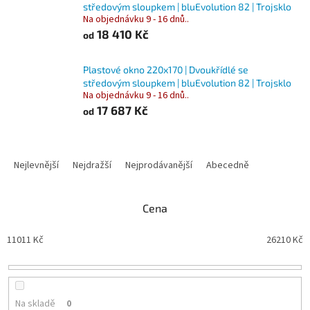
středovým sloupkem | bluEvolution 82 | Trojsklo
Na objednávku 9 - 16 dnů..
18 410 Kč
od
Plastové okno 220x170 | Dvoukřídlé se
středovým sloupkem | bluEvolution 82 | Trojsklo
Na objednávku 9 - 16 dnů..
17 687 Kč
od
Ř
a
Nejlevnější
Nejdražší
Nejprodávanější
Abecedně
z
e
n
Cena
í
p
11011
Kč
26210
Kč
r
o
d
u
Na skladě
0