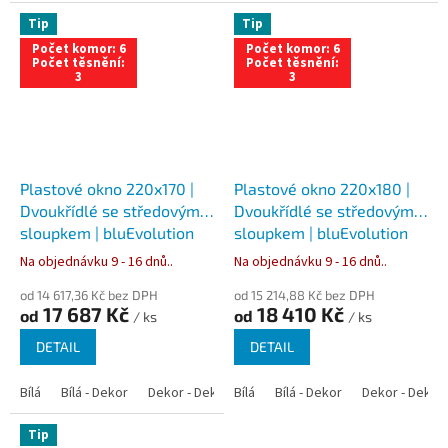
Tip
Tip
Počet komor: 6
Počet komor: 6
Počet těsnění:
Počet těsnění:
3
3
Plastové okno 220x170 |
Plastové okno 220x180 |
Dvoukřídlé se středovým
Dvoukřídlé se středovým
sloupkem | bluEvolution
sloupkem | bluEvolution
82 | Trojsklo
82 | Trojsklo
Na objednávku 9 - 16 dnů..
Na objednávku 9 - 16 dnů..
od 14 617,36 Kč bez DPH
od 15 214,88 Kč bez DPH
17 687 Kč
18 410 Kč
od
od
/ ks
/ ks
DETAIL
DETAIL
Bílá
Bílá - Dekor
Dekor - Dekor
Bílá
Bílá - Antracit
Bílá - Dekor
Bílá - Zlatý dub
Dekor - Dekor
Tip