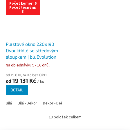
Počet komor: 6
Počet těsnění:
3
Plastové okno 220x190 |
Dvoukřídlé se středovým
sloupkem | bluEvolution
82 | Trojsklo
Na objednávku 9 - 16 dnů..
od 15 810,74 Kč bez DPH
19 131 Kč
od
/ ks
DETAIL
Bílá
Bílá - Dekor
Dekor - Dekor
Bílá - Antracit
Bílá - Zlatý dub
13
položek celkem
O
v