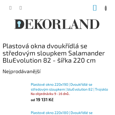
Přejít
NÁKUP
na
obsah
KOŠÍK
Plastová okna dvoukřídlá se
středovým sloupkem Salamander
BluEvolution 82 - šířka 220 cm
Nejprodávanější
Plastové okno 220x190 | Dvoukřídlé se
středovým sloupkem | bluEvolution 82 | Trojsklo
Na objednávku 9 - 16 dnů..
19 131 Kč
od
Plastové okno 220x180 | Dvoukřídlé se