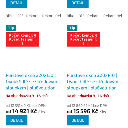
DETAIL
DETAIL
Bílá
Bílá - Dekor
Dekor - Dekor
Bílá
Bílá - Antracit
Bílá - Dekor
Bílá - Zlatý dub
Dekor - Dekor
Tip
Tip
Počet komor: 6
Počet komor: 6
Počet těsnění:
Počet těsnění:
3
3
Plastové okno 220x130 |
Plastové okno 220x140 |
Dvoukřídlé se středovým
Dvoukřídlé se středovým
sloupkem | bluEvolution
sloupkem | bluEvolution
82 | Trojsklo
82 | Trojsklo
Na objednávku 9 - 16 dnů..
Na objednávku 9 - 16 dnů..
od 12 331,40 Kč bez DPH
od 12 889,26 Kč bez DPH
14 921 Kč
15 596 Kč
od
od
/ ks
/ ks
DETAIL
DETAIL