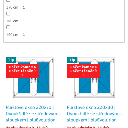
170 cm
1
180 cm
1
190 cm
1
V
Tip
Tip
ý
Počet komor: 6
Počet komor: 6
p
Počet těsnění:
Počet těsnění:
i
3
3
s
p
r
o
d
Plastové okno 220x70 |
Plastové okno 220x80 |
u
Dvoukřídlé se středovým
Dvoukřídlé se středovým
k
sloupkem | bluEvolution
sloupkem | bluEvolution
t
82 | Trojsklo
82 | Trojsklo
Na objednávku 9 - 16 dnů..
Na objednávku 9 - 16 dnů..