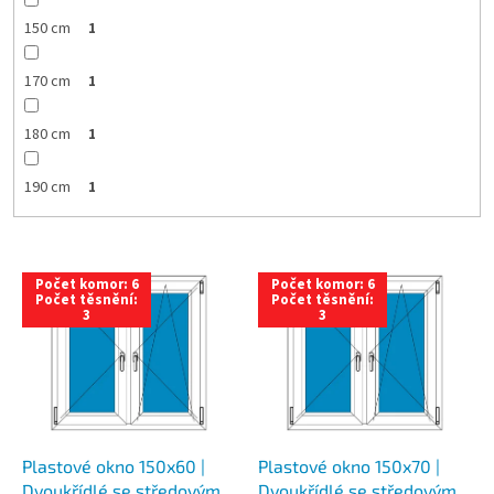
150 cm
1
170 cm
1
180 cm
1
190 cm
1
V
Počet komor: 6
Počet komor: 6
ý
Počet těsnění:
Počet těsnění:
3
3
p
i
s
p
r
o
d
Plastové okno 150x60 |
Plastové okno 150x70 |
u
Dvoukřídlé se středovým
Dvoukřídlé se středovým