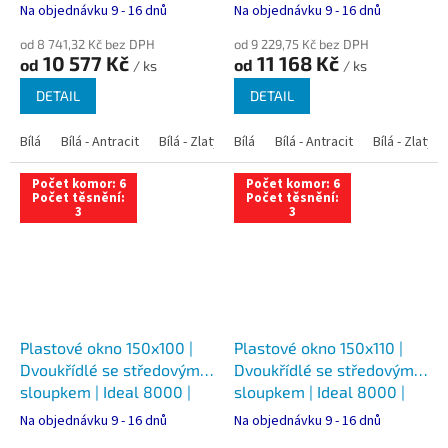
Trojsklo
Trojsklo
Na objednávku 9 - 16 dnů
Na objednávku 9 - 16 dnů
od 8 741,32 Kč bez DPH
od 9 229,75 Kč bez DPH
10 577 Kč
11 168 Kč
od
od
/ ks
/ ks
DETAIL
DETAIL
Bílá
Bílá - Antracit
Bílá - Zlatý dub
Bílá
Bílá - Tmavý dub
Bílá - Antracit
Bílá - Zlatý 
Bílá - Ořec
Počet komor: 6
Počet komor: 6
Počet těsnění:
Počet těsnění:
3
3
Plastové okno 150x100 |
Plastové okno 150x110 |
Dvoukřídlé se středovým
Dvoukřídlé se středovým
sloupkem | Ideal 8000 |
sloupkem | Ideal 8000 |
Trojsklo
Trojsklo
Na objednávku 9 - 16 dnů
Na objednávku 9 - 16 dnů