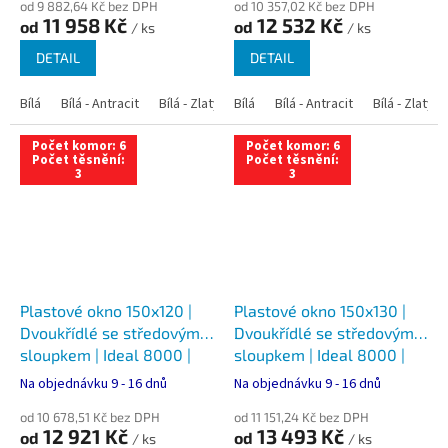
od 9 882,64 Kč bez DPH
od 10 357,02 Kč bez DPH
11 958 Kč
12 532 Kč
od
od
/ ks
/ ks
DETAIL
DETAIL
Bílá
Bílá - Antracit
Bílá - Zlatý dub
Bílá
Bílá - Tmavý dub
Bílá - Antracit
Bílá - Zlatý 
Bílá - Ořec
Počet komor: 6
Počet komor: 6
Počet těsnění:
Počet těsnění:
3
3
Plastové okno 150x120 |
Plastové okno 150x130 |
Dvoukřídlé se středovým
Dvoukřídlé se středovým
sloupkem | Ideal 8000 |
sloupkem | Ideal 8000 |
Trojsklo
Trojsklo
Na objednávku 9 - 16 dnů
Na objednávku 9 - 16 dnů
od 10 678,51 Kč bez DPH
od 11 151,24 Kč bez DPH
12 921 Kč
13 493 Kč
od
od
/ ks
/ ks