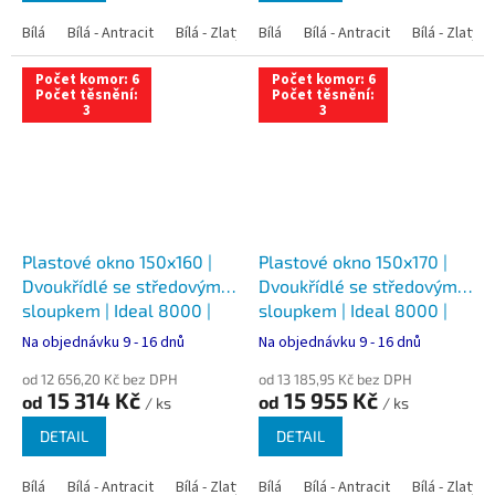
Bílá
Bílá - Antracit
Bílá - Zlatý dub
Bílá
Bílá - Tmavý dub
Bílá - Antracit
Bílá - Zlatý 
Bílá - Ořec
Počet komor: 6
Počet komor: 6
Počet těsnění:
Počet těsnění:
3
3
Plastové okno 150x160 |
Plastové okno 150x170 |
Dvoukřídlé se středovým
Dvoukřídlé se středovým
sloupkem | Ideal 8000 |
sloupkem | Ideal 8000 |
Trojsklo
Trojsklo
Na objednávku 9 - 16 dnů
Na objednávku 9 - 16 dnů
od 12 656,20 Kč bez DPH
od 13 185,95 Kč bez DPH
15 314 Kč
15 955 Kč
od
od
/ ks
/ ks
DETAIL
DETAIL
Bílá
Bílá - Antracit
Bílá - Zlatý dub
Bílá
Bílá - Tmavý dub
Bílá - Antracit
Bílá - Zlatý 
Bílá - Ořec