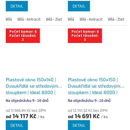
DETAIL
DETAIL
Bílá
Bílá - Antracit
Bílá - Zlatý dub
Bílá
Bílá - Tmavý dub
Bílá - Antracit
Bílá - Zlatý 
Bílá - Ořec
Počet komor: 6
Počet komor: 6
Počet těsnění:
Počet těsnění:
3
3
Plastové okno 150x140 |
Plastové okno 150x150 |
Dvoukřídlé se středovým
Dvoukřídlé se středovým
sloupkem | Ideal 8000 |
sloupkem | Ideal 8000 |
Trojsklo
Trojsklo
Na objednávku 9 - 16 dnů
Na objednávku 9 - 16 dnů
od 11 666,94 Kč bez DPH
od 12 141,32 Kč bez DPH
14 117 Kč
14 691 Kč
od
od
/ ks
/ ks
DETAIL
DETAIL