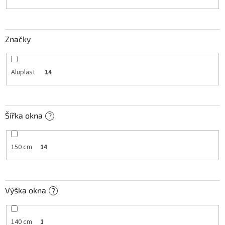
k
t
ů
Značky
Aluplast
14
Šířka okna
?
150 cm
14
Výška okna
?
140 cm
1