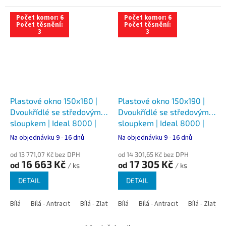
Počet komor: 6
Počet komor: 6
Počet těsnění:
Počet těsnění:
3
3
Plastové okno 150x180 |
Plastové okno 150x190 |
Dvoukřídlé se středovým
Dvoukřídlé se středovým
sloupkem | Ideal 8000 |
sloupkem | Ideal 8000 |
Trojsklo
Trojsklo
Na objednávku 9 - 16 dnů
Na objednávku 9 - 16 dnů
od 13 771,07 Kč bez DPH
od 14 301,65 Kč bez DPH
16 663 Kč
17 305 Kč
od
od
/ ks
/ ks
DETAIL
DETAIL
Bílá
Bílá - Antracit
Bílá - Zlatý dub
Bílá
Bílá - Tmavý dub
Bílá - Antracit
Bílá - Zlatý 
Bílá - Ořec