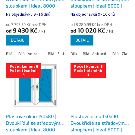
k
sloupkem | Ideal 8000 |
sloupkem | Ideal 8000 |
t
Trojsklo
Trojsklo
Na objednávku 9 - 16 dnů
Na objednávku 9 - 16 dnů
ů
od 7 793,39 Kč bez DPH
od 8 280,99 Kč bez DPH
9 430 Kč
10 020 Kč
od
od
/ ks
/ ks
DETAIL
DETAIL
Bílá
Bílá - Antracit
Bílá - Zlatý dub
Bílá
Bílá - Tmavý dub
Bílá - Antracit
Bílá - Zlatý 
Bílá - Ořec
Počet komor: 6
Počet komor: 6
Počet těsnění:
Počet těsnění:
3
3
Plastové okno 150x80 |
Plastové okno 150x90 |
Dvoukřídlé se středovým
Dvoukřídlé se středovým
sloupkem | Ideal 8000 |
sloupkem | Ideal 8000 |