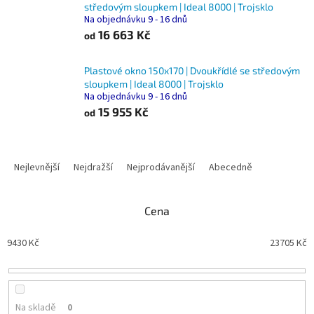
středovým sloupkem | Ideal 8000 | Trojsklo
Na objednávku 9 - 16 dnů
16 663 Kč
od
Plastové okno 150x170 | Dvoukřídlé se středovým
sloupkem | Ideal 8000 | Trojsklo
Na objednávku 9 - 16 dnů
15 955 Kč
od
Ř
a
Nejlevnější
Nejdražší
Nejprodávanější
Abecedně
z
e
n
Cena
í
p
9430
Kč
23705
Kč
r
o
d
u
Na skladě
0