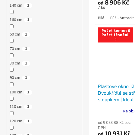
8 906 Kč
od
140 cm
1
/ ks
Bílá
Bílá - Antracit
160 cm
1
Počet komor: 6
60 cm
1
Počet těsnění:
3
70 cm
1
80 cm
1
90 cm
1
Plastové okno 12
100 cm
1
Dvoukřídlé se s
sloupkem | Ideal
Trojsklo
110 cm
1
Na obj
120 cm
1
od 9 033,88 Kč bez
DPH
10 931 Kč
od