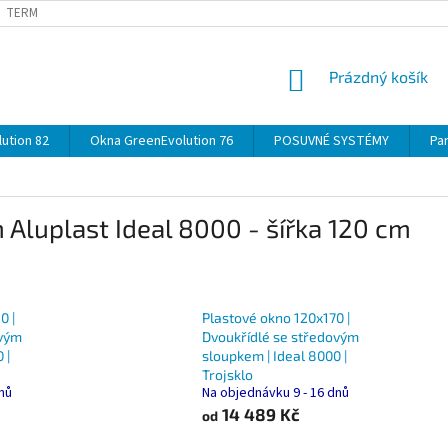
TERMÍNY
DOPRAVA
OBJEDNÁVKA KROK ZA KROKEM
SPECIF
NÁKUPNÍ
Prázdný košík
KOŠÍK
ution 82
Okna GreenEvolution 76
POSUVNÉ SYSTÉMY
Par
Aluplast Ideal 8000 - šířka 120 cm
0 |
Plastové okno 120x170 |
ovým
Dvoukřídlé se středovým
 |
sloupkem | Ideal 8000 |
Trojsklo
dnů
Na objednávku 9 - 16 dnů
14 489 Kč
od