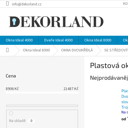
Přejít
KO
info@dekorland.cz
na
obsah
Okna Ideal 4000
Dveře Ideal 4000
Okna Ideal 8000
Ok
Domů
Okna Ideal 8000
OKNA DVOUKŘÍDLÁ
SE STŘEDOV
P
Plastová o
o
s
Cena
Nejprodávaněj
t
r
8906
Kč
21487
Kč
a
Pla
n
Dvo
slo
n
Tro
í
Na 
p
od
Na skladě
0
a