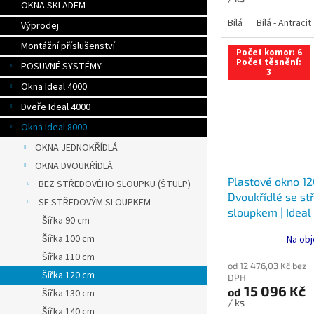
OKNA SKLADEM
Bílá
Bílá - Antracit
Výprodej
Montážní příslušenství
Počet komor: 6
Počet těsnění:
POSUVNÉ SYSTÉMY
3
Okna Ideal 4000
Dveře Ideal 4000
Okna Ideal 8000
OKNA JEDNOKŘÍDLÁ
OKNA DVOUKŘÍDLÁ
Plastové okno 12
BEZ STŘEDOVÉHO SLOUPKU (ŠTULP)
Dvoukřídlé se s
SE STŘEDOVÝM SLOUPKEM
sloupkem | Ideal
Šířka 90 cm
Trojsklo
Šířka 100 cm
Na obj
Šířka 110 cm
od 12 476,03 Kč bez
Šířka 120 cm
DPH
15 096 Kč
od
Šířka 130 cm
/ ks
Šířka 140 cm