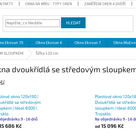
NTAKTY
OKNA NA MÍRU - TYPY OKEN
ZAMĚŘENÍ OKEN A DVEŘÍ
HLEDAT
na Ekosun 70
Okna Ekosun 6
Okna Ekosun 7
Okna BluEvol
ÝM SLOUPKEM
Šířka 120 cm
kna dvoukřídlá se středovým sloupkem 
ší
stové okno 120x190 |
Plastové okno 120x18
ukřídlé se středovým
Dvoukřídlé se střed
upkem | Ideal 8000 |
sloupkem | Ideal 8000
jsklo
Trojsklo
objednávku 9 - 16 dnů
Na objednávku 9 - 16 
15 686 Kč
15 096 Kč
od