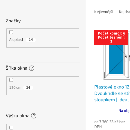
n
Ř
e
a
Nejlevnější
Nejdra
l
z
Značky
e
V
n
Počet komor: 6
ý
í
Počet těsnění:
Aluplast
14
3
p
p
i
r
s
o
p
d
Šířka okna
r
u
?
o
k
d
t
Plastové okno 12
u
ů
120 cm
14
Dvoukřídlé se s
k
sloupkem | Ideal
t
Trojsklo
ů
Na obj
Výška okna
?
od 7 360,33 Kč bez
DPH