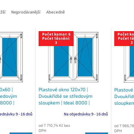
žší
Nejprodávanější
Abecedně
Počet komor: 6
Počet ko
Počet těsnění:
Počet tě
3
3
0x60 |
Plastové okno 120x70 |
Plastové
tředovým
Dvoukřídlé se středovým
Dvoukříd
 8000 |
sloupkem | Ideal 8000 |
sloupkem 
Trojsklo
ednávku 9 - 16 dnů
Na objednávku 9 - 16 dnů
od 7 710,74 Kč bez
od 7 986,78
DPH
DPH