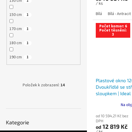
130 cm
1
/ ks
Bílá
Bílá - Antracit
150 cm
1
Počet komor: 6
170 cm
1
Počet těsnění:
3
180 cm
1
190 cm
1
Plastové okno 12
Položek k zobrazení:
14
Dvoukřídlé se s
sloupkem | Ideal
Na obj
od 10 594,21 Kč bez
Přeskočit
DPH
Kategorie
kategorie
12 819 Kč
od
/ ks