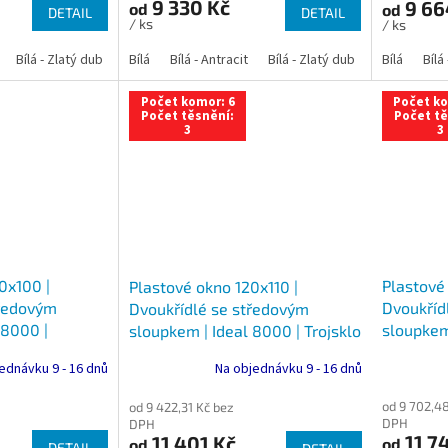
9 330 Kč
9 66
od
od
DETAIL
DETAIL
/ ks
/ ks
Bílá - Zlatý dub
Bílá - Tmavý dub
Bílá
Bílá - Antracit
Bílá - Ořech
Bílá - Zlatý dub
Bílá - Mahagon
Bílá - Tmavý
Bílá
Bílá
An
Počet komor: 6
Počet ko
Počet těsnění:
Počet tě
3
3
0x100 |
Plastové
Plastové okno 120x110 |
tředovým
Dvoukříd
Dvoukřídlé se středovým
 8000 |
sloupkem
sloupkem | Ideal 8000 | Trojsklo
Trojsklo
ednávku 9 - 16 dnů
Na objednávku 9 - 16 dnů
od 9 702,4
od 9 422,31 Kč bez
DPH
DPH
11 7
11 401 Kč
od
od
DETAIL