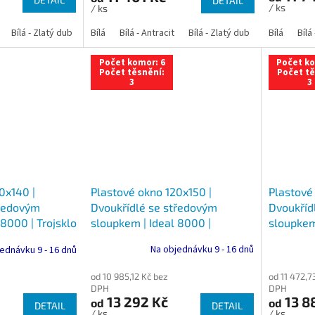
DETAIL
/ ks
/ ks
Bílá - Zlatý dub
Bílá - Tmavý dub
Bílá
Bílá - Antracit
Bílá - Ořech
Bílá - Zlatý dub
Bílá - Mahagon
Bílá - Tmavý
Bílá
Bílá
An
Počet komor: 6
Počet ko
Počet těsnění:
Počet tě
3
3
Plastové okno 120x150 |
Plastové
0x140 |
Dvoukřídlé se středovým
Dvoukříd
tředovým
sloupkem | Ideal 8000 |
sloupkem
 8000 | Trojsklo
Trojsklo
Trojsklo
Na objednávku 9 - 16 dnů
ednávku 9 - 16 dnů
od 10 985,12 Kč bez
od 11 472,7
DPH
DPH
13 292 Kč
13 8
od
od
DETAIL
DETAIL
/ ks
/ ks