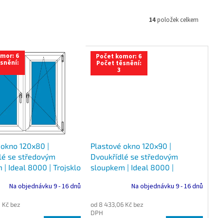
14
položek celkem
mor: 6
Počet komor: 6
snění:
Počet těsnění:
3
 okno 120x80 |
Plastové okno 120x90 |
lé se středovým
Dvoukřídlé se středovým
| Ideal 8000 | Trojsklo
sloupkem | Ideal 8000 |
Trojsklo
Na objednávku 9 - 16 dnů
Na objednávku 9 - 16 dnů
 Kč bez
od 8 433,06 Kč bez
DPH