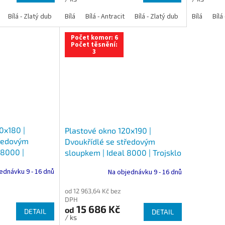
Bílá - Zlatý dub
Bílá - Tmavý dub
Bílá
Bílá - Antracit
Bílá - Ořech
Bílá - Zlatý dub
Bílá - Mahagon
Bílá - Tmavý
Bílá
Bílá
An
Počet komor: 6
Počet těsnění:
3
0x180 |
Plastové okno 120x190 |
tředovým
Dvoukřídlé se středovým
 8000 |
sloupkem | Ideal 8000 | Trojsklo
ednávku 9 - 16 dnů
Na objednávku 9 - 16 dnů
od 12 963,64 Kč bez
DPH
15 686 Kč
od
DETAIL
DETAIL
/ ks