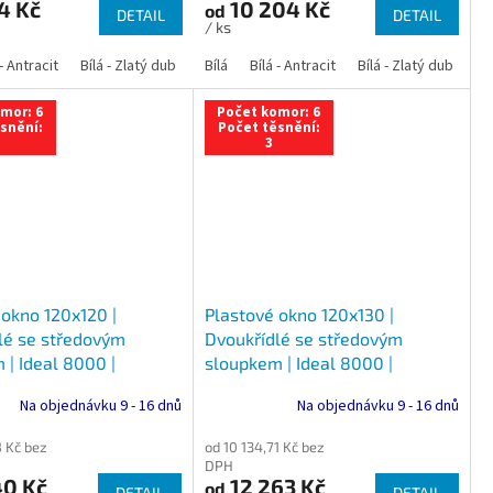
4 Kč
10 204 Kč
od
DETAIL
DETAIL
/ ks
 dub
 - Antracit
tracit
Bílá - Ořech
Zlatý dub
Bílá - Zlatý dub
Tmavý dub
Bílá - Mahagon
Bílá - Tmavý dub
Bílá
Ořech
Bílá - Antracit
Antracit
Mahagon
Bílá - Ořech
Zlatý dub
Bílá - Zlatý dub
Tmavý dub
Bílá - Mah
Bí
mor: 6
Počet komor: 6
snění:
Počet těsnění:
3
 okno 120x120 |
Plastové okno 120x130 |
lé se středovým
Dvoukřídlé se středovým
 | Ideal 8000 |
sloupkem | Ideal 8000 |
Trojsklo
Na objednávku 9 - 16 dnů
Na objednávku 9 - 16 dnů
8 Kč bez
od 10 134,71 Kč bez
DPH
40 Kč
12 263 Kč
od
DETAIL
DETAIL