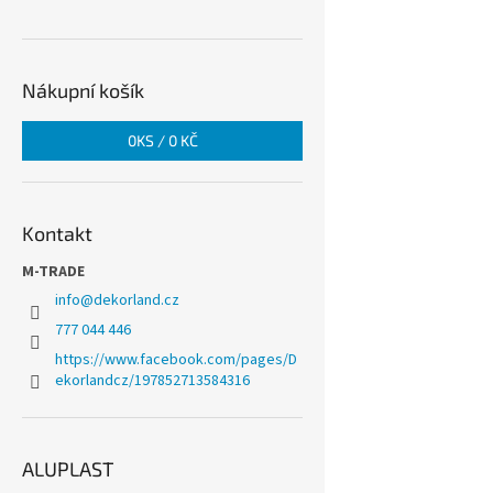
Nákupní košík
0
KS /
0 KČ
Kontakt
M-TRADE
info
@
dekorland.cz
777 044 446
https://www.facebook.com/pages/D
ekorlandcz/197852713584316
ALUPLAST