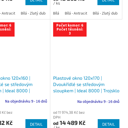
/ ks
 dub
 - Antracit
tracit
Bílá - Ořech
Zlatý dub
Bílá - Zlatý dub
Tmavý dub
Bílá - Mahagon
Bílá - Tmavý dub
Bílá
Ořech
Bílá - Antracit
Antracit
Mahagon
Bílá - Ořech
Zlatý dub
Bílá - Zlatý dub
Tmavý dub
Bílá - Mah
Bí
mor: 6
Počet komor: 6
snění:
Počet těsnění:
3
 okno 120x160 |
Plastové okno 120x170 |
lé se středovým
Dvoukřídlé se středovým
 | Ideal 8000 |
sloupkem | Ideal 8000 | Trojsklo
Na objednávku 9 - 16 dnů
Na objednávku 9 - 16 dnů
3 Kč bez
od 11 974,38 Kč bez
DPH
82 Kč
14 489 Kč
od
DETAIL
DETAIL
/ ks