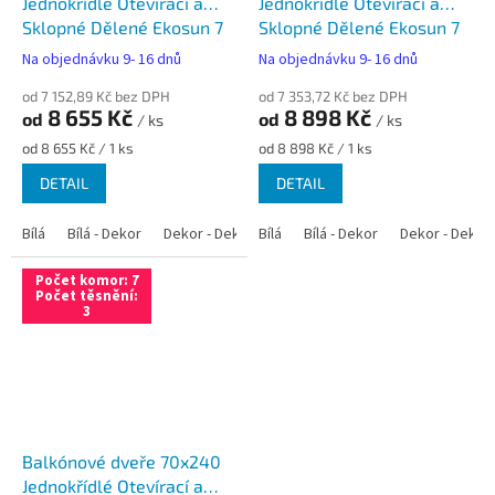
Jednokřídlé Otevírací a
Jednokřídlé Otevírací a
Sklopné Dělené Ekosun 7
Sklopné Dělené Ekosun 7
Swisspacer Ultimate
Swisspacer Ultimate
Na objednávku 9- 16 dnů
Na objednávku 9- 16 dnů
od 7 152,89 Kč bez DPH
od 7 353,72 Kč bez DPH
8 655 Kč
8 898 Kč
od
od
/ ks
/ ks
Měrná
Měrná
od 8 655 Kč / 1 ks
od 8 898 Kč / 1 ks
cena:
cena:
DETAIL
DETAIL
Bílá
Bílá - Dekor
Dekor - Dekor
Bílá
Bílá - Antracit
Bílá - Dekor
Bílá - Zlatý dub
Dekor - Dekor
Počet komor: 7
Počet těsnění:
3
Balkónové dveře 70x240
Jednokřídlé Otevírací a