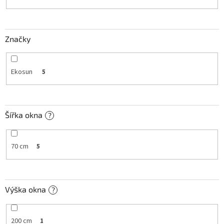
k
t
ů
Značky
Ekosun
5
Šířka okna
?
70 cm
5
Výška okna
?
200 cm
1