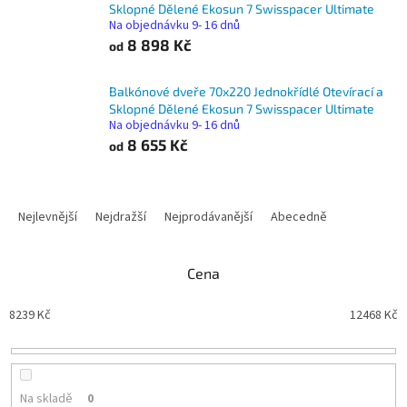
Sklopné Dělené Ekosun 7 Swisspacer Ultimate
Na objednávku 9- 16 dnů
8 898 Kč
od
Balkónové dveře 70x220 Jednokřídlé Otevírací a
Sklopné Dělené Ekosun 7 Swisspacer Ultimate
Na objednávku 9- 16 dnů
8 655 Kč
od
Ř
a
Nejlevnější
Nejdražší
Nejprodávanější
Abecedně
z
e
n
Cena
í
p
8239
Kč
12468
Kč
r
o
d
u
Na skladě
0