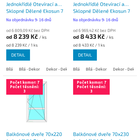
u
Jednokřídlé Otevírací a
Jednokřídlé Otevírací a
k
Sklopné Dělené Ekosun 7
Sklopné Dělené Ekosun 7
t
Swisspacer Ultimate
Swisspacer Ultimate
Na objednávku 9- 16 dnů
Na objednávku 9- 16 dnů
ů
od 6 809,09 Kč bez DPH
od 6 969,42 Kč bez DPH
8 239 Kč
8 433 Kč
od
od
/ ks
/ ks
Měrná
Měrná
od 8 239 Kč / 1 ks
od 8 433 Kč / 1 ks
cena:
cena:
DETAIL
DETAIL
Bílá
Bílá - Dekor
Dekor - Dekor
Bílá
Bílá - Antracit
Bílá - Dekor
Bílá - Zlatý dub
Dekor - Dekor
Počet komor: 7
Počet komor: 7
Počet těsnění:
Počet těsnění:
3
3
Balkónové dveře 70x220
Balkónové dveře 70x230