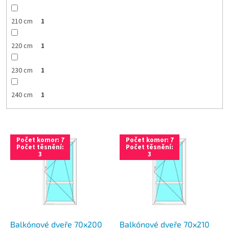
210 cm
1
220 cm
1
230 cm
1
240 cm
1
V
Počet komor: 7
Počet komor: 7
ý
Počet těsnění:
Počet těsnění:
3
3
p
i
s
p
r
o
d
Balkónové dveře 70x200
Balkónové dveře 70x210