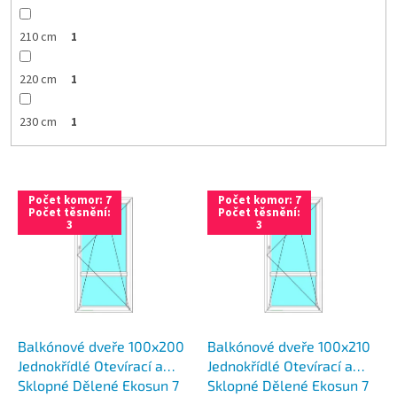
210 cm
1
220 cm
1
230 cm
1
V
Počet komor: 7
Počet komor: 7
ý
Počet těsnění:
Počet těsnění:
3
3
p
i
s
p
r
o
d
Balkónové dveře 100x200
Balkónové dveře 100x210
u
Jednokřídlé Otevírací a
Jednokřídlé Otevírací a
k
Sklopné Dělené Ekosun 7
Sklopné Dělené Ekosun 7