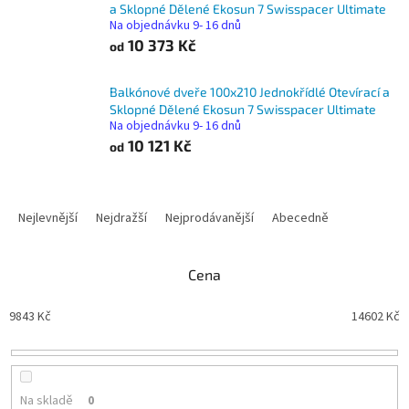
a Sklopné Dělené Ekosun 7 Swisspacer Ultimate
Na objednávku 9- 16 dnů
10 373 Kč
od
Balkónové dveře 100x210 Jednokřídlé Otevírací a
Sklopné Dělené Ekosun 7 Swisspacer Ultimate
Na objednávku 9- 16 dnů
10 121 Kč
od
Ř
a
Nejlevnější
Nejdražší
Nejprodávanější
Abecedně
z
e
n
Cena
í
p
9843
Kč
14602
Kč
r
o
d
u
Na skladě
0