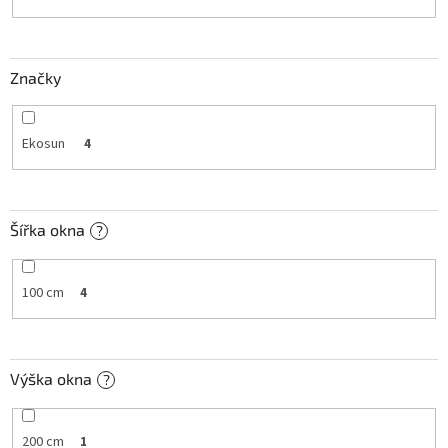
k
t
ů
Značky
Ekosun
4
Šířka okna
?
100 cm
4
Výška okna
?
200 cm
1