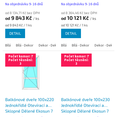
t
Swisspacer Ultimate
Swisspacer Ultimate
Na objednávku 9- 16 dnů
Na objednávku 9- 16 dnů
ů
od 8 134,71 Kč bez DPH
od 8 364,46 Kč bez DPH
9 843 Kč
10 121 Kč
od
od
/ ks
/ ks
Měrná
Měrná
od 9 843 Kč / 1 ks
od 10 121 Kč / 1 ks
cena:
cena:
DETAIL
DETAIL
Bílá
Bílá - Dekor
Dekor - Dekor
Bílá
Bílá - Antracit
Bílá - Dekor
Bílá - Zlatý dub
Dekor - Dekor
Počet komor: 7
Počet komor: 7
Počet těsnění:
Počet těsnění:
3
3
Balkónové dveře 100x220
Balkónové dveře 100x230
Jednokřídlé Otevírací a
Jednokřídlé Otevírací a
Sklopné Dělené Ekosun 7
Sklopné Dělené Ekosun 7
Swisspacer Ultimate
Swisspacer Ultimate