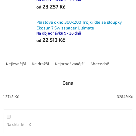
Na objednávku 9 - 16 dnů
23 257 Kč
od
Plastové okno 300x200 Trojkřídlé se sloupky
Ekosun 7 Swisspacer Ultimate
Na objednávku 9 - 16 dnů
22 513 Kč
od
Ř
a
Nejlevnější
Nejdražší
Nejprodávanější
Abecedně
z
e
n
Cena
í
p
12748
Kč
32849
Kč
r
o
d
u
Na skladě
0
k