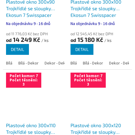
Plastové okno 300x90
Plastové okno 300x100
Trojkřídlé se sloupky
Trojkřídlé se sloupky
Ekosun 7 Swisspacer
Ekosun 7 Swisspacer
Ultimate
Ultimate
Na objednávku 9 - 16 dnů
Na objednávku 9 - 16 dnů
od 11 776,03 Kč bez DPH
od 12 545,45 Kč bez DPH
14 249 Kč
15 180 Kč
od
od
/ ks
/ ks
DETAIL
DETAIL
Bílá
Bílá - Dekor
Dekor - Dekor
Bílá
Bílá - Antracit
Bílá - Dekor
Bílá - Zlatý dub
Dekor - Dekor
Počet komor: 7
Počet komor: 7
Počet těsnění:
Počet těsnění:
3
3
Plastové okno 300x110
Plastové okno 300x120
Trojkřídlé se sloupky
Trojkřídlé se sloupky