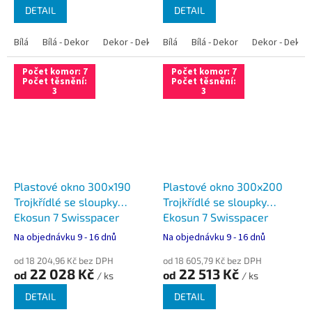
DETAIL
DETAIL
Bílá
Bílá - Dekor
Dekor - Dekor
Bílá
Bílá - Antracit
Bílá - Dekor
Bílá - Zlatý dub
Dekor - Dekor
Počet komor: 7
Počet komor: 7
Počet těsnění:
Počet těsnění:
3
3
Plastové okno 300x190
Plastové okno 300x200
Trojkřídlé se sloupky
Trojkřídlé se sloupky
Ekosun 7 Swisspacer
Ekosun 7 Swisspacer
Ultimate
Ultimate
Na objednávku 9 - 16 dnů
Na objednávku 9 - 16 dnů
od 18 204,96 Kč bez DPH
od 18 605,79 Kč bez DPH
22 028 Kč
22 513 Kč
od
od
/ ks
/ ks
DETAIL
DETAIL