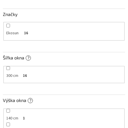
t
ů
Značky
Ekosun
16
Šířka okna
?
300 cm
16
Výška okna
?
140 cm
1