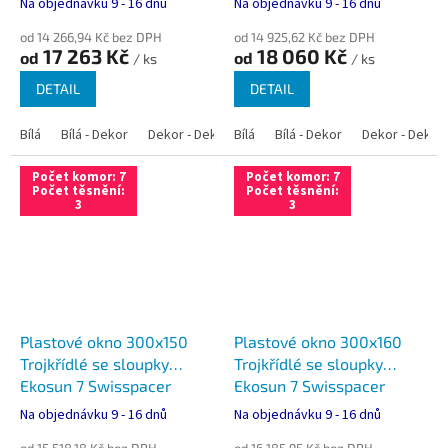
Na objednávku 9 - 16 dnů
Na objednávku 9 - 16 dnů
od 14 266,94 Kč bez DPH
od 14 925,62 Kč bez DPH
17 263 Kč
18 060 Kč
od
od
/ ks
/ ks
DETAIL
DETAIL
Bílá
Bílá - Dekor
Dekor - Dekor
Bílá
Bílá - Antracit
Bílá - Dekor
Bílá - Zlatý dub
Dekor - Dekor
Počet komor: 7
Počet komor: 7
Počet těsnění:
Počet těsnění:
3
3
Plastové okno 300x150
Plastové okno 300x160
Trojkřídlé se sloupky
Trojkřídlé se sloupky
Ekosun 7 Swisspacer
Ekosun 7 Swisspacer
Ultimate
Ultimate
Na objednávku 9 - 16 dnů
Na objednávku 9 - 16 dnů