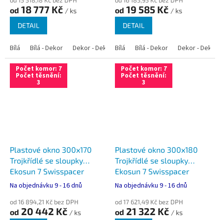
od 15 518,18 Kč bez DPH
od 16 185,95 Kč bez DPH
18 777 Kč
19 585 Kč
od
od
/ ks
/ ks
DETAIL
DETAIL
Bílá
Bílá - Dekor
Dekor - Dekor
Bílá
Bílá - Antracit
Bílá - Dekor
Bílá - Zlatý dub
Dekor - Dekor
Počet komor: 7
Počet komor: 7
Počet těsnění:
Počet těsnění:
3
3
Plastové okno 300x170
Plastové okno 300x180
Trojkřídlé se sloupky
Trojkřídlé se sloupky
Ekosun 7 Swisspacer
Ekosun 7 Swisspacer
Ultimate
Ultimate
Na objednávku 9 - 16 dnů
Na objednávku 9 - 16 dnů
od 16 894,21 Kč bez DPH
od 17 621,49 Kč bez DPH
20 442 Kč
21 322 Kč
od
od
/ ks
/ ks