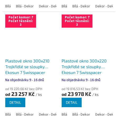
Bílá
Bílá - Dekor
Dekor - Dekor
Bílá
Bílá - Antracit
Bílá - Dekor
Bílá - Zlatý dub
Dekor - Dekor
Počet komor: 7
Počet komor: 7
Počet těsnění:
Počet těsnění:
3
3
Plastové okno 300x210
Plastové okno 300x220
Trojkřídlé se sloupky
Trojkřídlé se sloupky
Ekosun 7 Swisspacer
Ekosun 7 Swisspacer
Ultimate
Ultimate
Na objednávku 9 - 16 dnů
Na objednávku 9 - 16 dnů
od 19 220,66 Kč bez DPH
od 19 816,53 Kč bez DPH
23 257 Kč
23 978 Kč
od
od
/ ks
/ ks
DETAIL
DETAIL
Bílá
Bílá - Dekor
Dekor - Dekor
Bílá
Bílá - Antracit
Bílá - Dekor
Bílá - Zlatý dub
Dekor - Dekor