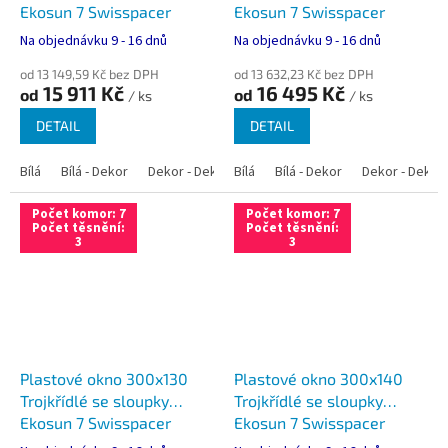
Ekosun 7 Swisspacer
Ekosun 7 Swisspacer
Ultimate
Ultimate
Na objednávku 9 - 16 dnů
Na objednávku 9 - 16 dnů
od 13 149,59 Kč bez DPH
od 13 632,23 Kč bez DPH
15 911 Kč
16 495 Kč
od
od
/ ks
/ ks
DETAIL
DETAIL
Bílá
Bílá - Dekor
Dekor - Dekor
Bílá
Bílá - Antracit
Bílá - Dekor
Bílá - Zlatý dub
Dekor - Dekor
Počet komor: 7
Počet komor: 7
Počet těsnění:
Počet těsnění:
3
3
Plastové okno 300x130
Plastové okno 300x140
Trojkřídlé se sloupky
Trojkřídlé se sloupky
Ekosun 7 Swisspacer
Ekosun 7 Swisspacer
Ultimate
Ultimate