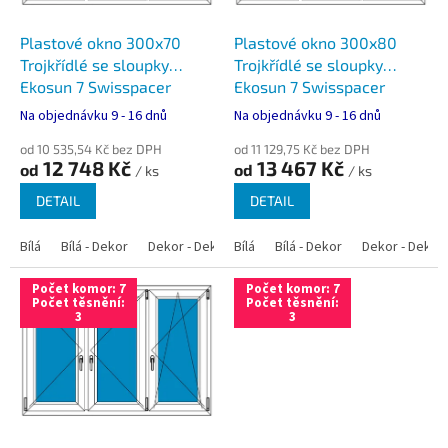
o
d
Plastové okno 300x70
Plastové okno 300x80
u
Trojkřídlé se sloupky
Trojkřídlé se sloupky
k
Ekosun 7 Swisspacer
Ekosun 7 Swisspacer
t
Ultimate
Ultimate
Na objednávku 9 - 16 dnů
Na objednávku 9 - 16 dnů
ů
od 10 535,54 Kč bez DPH
od 11 129,75 Kč bez DPH
12 748 Kč
13 467 Kč
od
od
/ ks
/ ks
DETAIL
DETAIL
Bílá
Bílá - Dekor
Dekor - Dekor
Bílá
Bílá - Antracit
Bílá - Dekor
Bílá - Zlatý dub
Dekor - Dekor
Počet komor: 7
Počet komor: 7
Počet těsnění:
Počet těsnění:
3
3