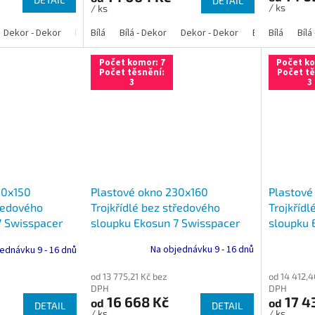
DETAIL
/ ks
/ ks
Dekor - Dekor
Bílá - Antracit
Bílá
Bílá - Dekor
Bílá - Zlatý dub
Dekor - Dekor
Bílá - Tmavý dub
Bílá - Antracit
Bílá
Bílá
Bíl
Počet komor: 7
Počet ko
Počet těsnění:
Počet tě
3
3
Plastové okno 230x160
Plastové
30x150
Trojkřídlé bez středového
Trojkřídl
tředového
sloupku Ekosun 7 Swisspacer
sloupku 
7 Swisspacer
Ultimate
Ultimate
Na objednávku 9 - 16 dnů
ednávku 9 - 16 dnů
od 13 775,21 Kč bez
od 14 412,4
DPH
DPH
16 668 Kč
17 4
od
od
DETAIL
DETAIL
/ ks
/ ks