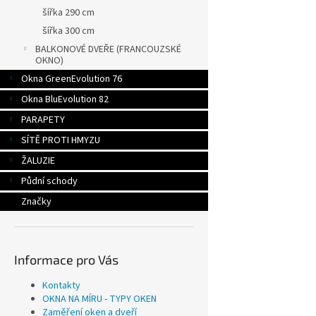
šířka 290 cm
šířka 300 cm
BALKONOVÉ DVEŘE (FRANCOUZSKÉ
OKNO)
Okna GreenEvolution 76
Okna BluEvolution 82
PARAPETY
SÍTĚ PROTI HMYZU
ŽALUZIE
Půdní schody
Značky
Informace pro Vás
Kontakty
OKNA NA MÍRU - TYPY OKEN
Zaměření oken a dveří