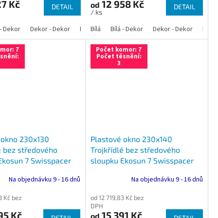
27 Kč
12 958 Kč
od
DETAIL
DETAIL
/ ks
 - Dekor
á - Ořech
Bílá - Zlatý dub
Dekor - Dekor
Bílá - Mahagon
Bílá - Tmavý dub
Bílá - Antracit
Antracit
Bílá
Bílá - Dekor
Bílá - Ořech
Zlatý dub
Bílá - Zlatý dub
Dekor - Dekor
Tmavý dub
Bílá - Mahagon
Bílá - Tmavý 
Ořech
Bílá -
Ant
mor: 7
Počet komor: 7
snění:
Počet těsnění:
3
 okno 230x130
Plastové okno 230x140
é bez středového
Trojkřídlé bez středového
Ekosun 7 Swisspacer
sloupku Ekosun 7 Swisspacer
Ultimate
Na objednávku 9 - 16 dnů
Na objednávku 9 - 16 dnů
3 Kč bez
od 12 719,83 Kč bez
DPH
95 Kč
15 391 Kč
od
DETAIL
DETAIL