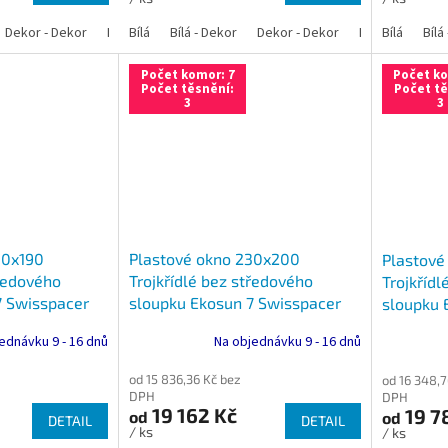
Dekor - Dekor
Bílá - Antracit
Bílá
Bílá - Dekor
Bílá - Zlatý dub
Dekor - Dekor
Bílá - Tmavý dub
Bílá - Antracit
Bílá
Bílá
Bíl
Počet komor: 7
Počet ko
Počet těsnění:
Počet tě
3
3
30x190
Plastové okno 230x200
Plastové
tředového
Trojkřídlé bez středového
Trojkřídl
7 Swisspacer
sloupku Ekosun 7 Swisspacer
sloupku 
Ultimate
Ultimate
ednávku 9 - 16 dnů
Na objednávku 9 - 16 dnů
od 15 836,36 Kč bez
od 16 348,7
DPH
DPH
19 162 Kč
19 7
od
od
DETAIL
DETAIL
/ ks
/ ks