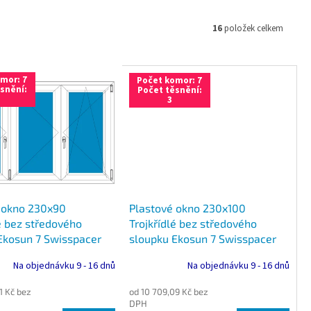
16
položek celkem
mor: 7
Počet komor: 7
snění:
Počet těsnění:
3
 okno 230x90
Plastové okno 230x100
é bez středového
Trojkřídlé bez středového
Ekosun 7 Swisspacer
sloupku Ekosun 7 Swisspacer
Ultimate
Na objednávku 9 - 16 dnů
Na objednávku 9 - 16 dnů
1 Kč bez
od 10 709,09 Kč bez
DPH