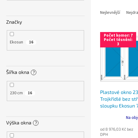
n
Ř
e
a
Nejlevnější
Nejdra
l
z
Značky
e
V
n
Počet komor: 7
ý
í
Počet těsnění:
Ekosun
16
3
p
p
i
r
s
o
p
d
Šířka okna
r
u
?
o
k
d
t
Plastové okno 2
u
ů
230 cm
16
Trojkřídlé bez s
k
sloupku Ekosun 
t
Ultimate
ů
Na obj
Výška okna
?
od 8 976,03 Kč bez
DPH