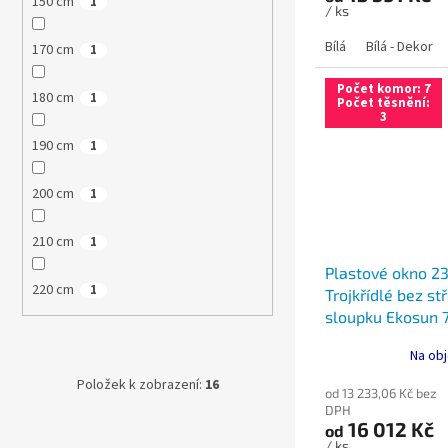
150 cm
1
/ ks
Bílá
Bílá - Dekor
170 cm
1
Počet komor: 7
180 cm
1
Počet těsnění:
3
190 cm
1
200 cm
1
210 cm
1
Plastové okno 2
220 cm
1
Trojkřídlé bez s
sloupku Ekosun 
Ultimate
Na obj
Položek k zobrazení:
16
od 13 233,06 Kč bez
DPH
16 012 Kč
od
/ ks