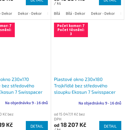
/ ks
 - Dekor
á - Ořech
Bílá - Zlatý dub
Dekor - Dekor
Bílá - Mahagon
Bílá - Tmavý dub
Bílá - Antracit
Antracit
Bílá
Bílá - Dekor
Bílá - Ořech
Zlatý dub
Bílá - Zlatý dub
Dekor - Dekor
Tmavý dub
Bílá - Mahagon
Bílá - Tmavý 
Ořech
Bílá -
Ant
mor: 7
Počet komor: 7
snění:
Počet těsnění:
3
 okno 230x170
Plastové okno 230x180
é bez středového
Trojkřídlé bez středového
Ekosun 7 Swisspacer
sloupku Ekosun 7 Swisspacer
Ultimate
Na objednávku 9 - 16 dnů
Na objednávku 9 - 16 dnů
0 Kč bez
od 15 047,11 Kč bez
DPH
39 Kč
18 207 Kč
od
DETAIL
DETAIL
/ ks