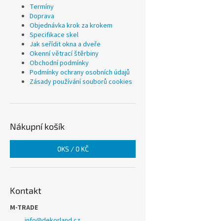
Termíny
Doprava
Objednávka krok za krokem
Specifikace skel
Jak seřídit okna a dveře
Okenní větrací štěrbiny
Obchodní podmínky
Podmínky ochrany osobních údajů
Zásady používání souborů cookies
Nákupní košík
0
KS /
0 KČ
Kontakt
M-TRADE
info
@
dekorland.cz