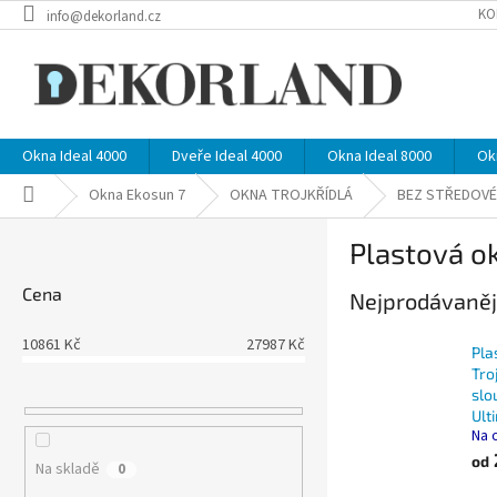
Přejít
KO
info@dekorland.cz
na
obsah
Okna Ideal 4000
Dveře Ideal 4000
Okna Ideal 8000
Ok
Domů
Okna Ekosun 7
OKNA TROJKŘÍDLÁ
BEZ STŘEDOVÉ
P
Plastová ok
o
s
Cena
Nejprodávaněj
t
r
10861
Kč
27987
Kč
a
Pla
n
Tro
slo
n
Ult
í
Na 
p
od
Na skladě
0
a