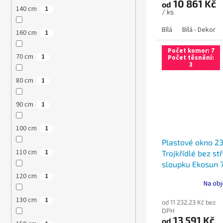
10 861 Kč
od
140 cm
1
/ ks
Bílá
Bílá - Dekor
160 cm
1
Počet komor: 7
70 cm
1
Počet těsnění:
3
80 cm
1
90 cm
1
100 cm
1
Plastové okno 2
110 cm
1
Trojkřídlé bez s
sloupku Ekosun 
Ultimate
120 cm
1
Na obj
130 cm
1
od 11 232,23 Kč bez
DPH
13 591 Kč
od