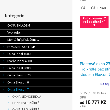
Bílá
Bílá - Dekor
Přeskočit
Kategorie
kategorie
Počet komor: 7
Počet těsnění:
3
OKNA SKLADEM
Výprodej
Montážní příslušenství
POSUVNÉ SYSTÉMY
Okna Ideal 4000
Dveře Ideal 4000
Plastové okno 2
Okna Ideal 8000
Trojkřídlé bez s
sloupku Ekosun 
Okna Ekosun 70
Ultimate
Okna Ekosun 6
Na obj
Okna Ekosun 7
od 15 518,18 Kč bez
OKNA JEDNOKŘÍDLÁ
DPH
18 777 Kč
od
OKNA DVOUKŘÍDLÁ
/ ks
OKNA TROJKŘÍDLÁ