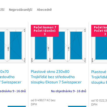
žší
Nejprodávanější
Abecedně
Počet komor: 7
Počet ko
Počet těsnění:
Počet tě
3
3
30x70
Plastové okno 230x80
Plastové
tředového
Trojkřídlé bez středového
Trojkřídl
7 Swisspacer
sloupku Ekosun 7 Swisspacer
sloupku 
Ultimate
Ultimate
ednávku 9 - 16 dnů
Na objednávku 9 - 16 dnů
od 9 499,17 Kč bez
od 10 022,3
DPH
DPH