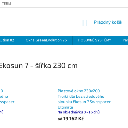
TERMÍNY
DOPRAVA
OBJEDNÁVKA KROK ZA KROKEM
SPECIF
NÁKUPNÍ
Prázdný košík
KOŠÍK
ution 82
Okna GreenEvolution 76
POSUVNÉ SYSTÉMY
Par
Ekosun 7 - šířka 230 cm
10
Plastové okno 230x200
ového
Trojkřídlé bez středového
isspacer
sloupku Ekosun 7 Swisspacer
Ultimate
dnů
Na objednávku 9 - 16 dnů
19 162 Kč
od