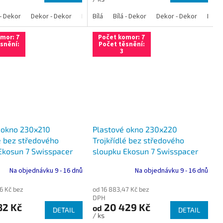
 - Dekor
á - Ořech
Bílá - Zlatý dub
Dekor - Dekor
Bílá - Mahagon
Bílá - Tmavý dub
Bílá - Antracit
Antracit
Bílá
Bílá - Dekor
Bílá - Ořech
Zlatý dub
Bílá - Zlatý dub
Dekor - Dekor
Tmavý dub
Bílá - Mahagon
Bílá - Tmavý 
Ořech
Bílá -
Ant
mor: 7
Počet komor: 7
snění:
Počet těsnění:
3
 okno 230x210
Plastové okno 230x220
é bez středového
Trojkřídlé bez středového
Ekosun 7 Swisspacer
sloupku Ekosun 7 Swisspacer
Ultimate
Na objednávku 9 - 16 dnů
Na objednávku 9 - 16 dnů
6 Kč bez
od 16 883,47 Kč bez
DPH
82 Kč
20 429 Kč
od
DETAIL
DETAIL
/ ks