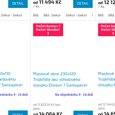
11 494 Kč
12 1
od
od
DETAIL
DETAIL
/ ks
/ ks
Dekor - Dekor
Bílá - Antracit
Bílá
Bílá - Dekor
Bílá - Zlatý dub
Dekor - Dekor
Bílá - Tmavý dub
Bílá - Antracit
Bílá
Bílá
Bíl
Počet komor: 7
Počet ko
Počet těsnění:
Počet tě
3
3
30x110
Plastové
Plastové okno 230x120
tředového
Trojkřídl
Trojkřídlé bez středového
7 Swisspacer
sloupku 
sloupku Ekosun 7 Swisspacer
Ultimate
Ultimate
ednávku 9 - 16 dnů
Na objednávku 9 - 16 dnů
od 12 144,6
od 11 623,14 Kč bez
DPH
DPH
14 6
14 064 Kč
od
od
DETAIL