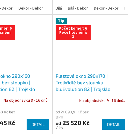
 - Dekor
lá - Ořech
Bílá - Zlatý dub
Dekor - Dekor
Bílá - Mahagon
Bílá - Bahenní dub
Bílá - Antracit
Antracit
Bílá
Bílá - Dekor
Bílá - Ořech
Zlatý dub
Bílá - Zlatý dub
Dekor - Dekor
Bahenní dub
Bílá - Mahagon
Bílá - Bahenn
Bílá -
Ořec
An
Tip
mor: 6
Počet komor: 6
snění:
Počet těsnění:
3
 okno 290x160 |
Plastové okno 290x170 |
é bez sloupku |
Trojkřídlé bez sloupku |
ion 82 | Trojsklo
bluEvolution 82 | Trojsklo
Na objednávku 9 - 16 dnů..
Na objednávku 9 - 16 dnů..
48 Kč bez
od 21 090,91 Kč bez
DPH
45 Kč
25 520 Kč
od
DETAIL
DETAIL
/ ks