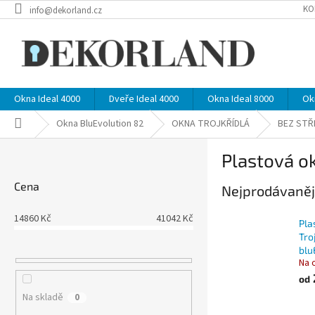
Přejít
KO
info@dekorland.cz
na
obsah
Okna Ideal 4000
Dveře Ideal 4000
Okna Ideal 8000
Ok
Domů
Okna BluEvolution 82
OKNA TROJKŘÍDLÁ
BEZ STŘ
P
Plastová ok
o
s
Cena
Nejprodávaněj
t
r
14860
Kč
41042
Kč
a
Pla
n
Tro
blu
n
Na 
í
od
p
Na skladě
0
a
Ř