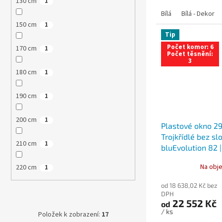
130 cm
1
Bílá
Bílá - Dekor
150 cm
1
Tip
Počet komor: 6
170 cm
1
Počet těsnění:
3
180 cm
1
190 cm
1
200 cm
1
Plastové okno 29
Trojkřídlé bez sl
210 cm
1
bluEvolution 82 |
Na obje
220 cm
1
od 18 638,02 Kč bez
DPH
22 552 Kč
od
/ ks
Položek k zobrazení:
17