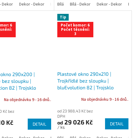
 - Dekor
lá - Ořech
Bílá - Zlatý dub
Dekor - Dekor
Bílá - Mahagon
Bílá - Bahenní dub
Bílá - Antracit
Antracit
Bílá
Bílá - Dekor
Bílá - Ořech
Zlatý dub
Bílá - Zlatý dub
Dekor - Dekor
Bahenní dub
Bílá - Mahagon
Bílá - Bahenn
Bílá -
Ořec
An
Tip
mor: 6
Počet komor: 6
snění:
Počet těsnění:
3
Plastové okno 290x210 |
 okno 290x200 |
Trojkřídlé bez sloupku |
é bez sloupku |
bluEvolution 82 | Trojsklo
ion 82 | Trojsklo
Na objednávku 9 - 16 dnů..
Na objednávku 9 - 16 dnů..
od 23 988,43 Kč bez
0 Kč bez
DPH
29 026 Kč
10 Kč
od
DETAIL
DETAIL
/ ks