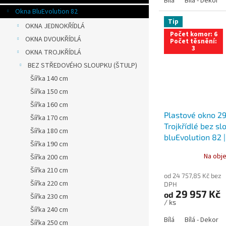
Bílá
Bílá - Dekor
Okna BluEvolution 82
Tip
OKNA JEDNOKŘÍDLÁ
Počet komor: 6
OKNA DVOUKŘÍDLÁ
Počet těsnění:
3
OKNA TROJKŘÍDLÁ
BEZ STŘEDOVÉHO SLOUPKU (ŠTULP)
Šířka 140 cm
Šířka 150 cm
Šířka 160 cm
Plastové okno 2
Šířka 170 cm
Trojkřídlé bez sl
Šířka 180 cm
bluEvolution 82 |
Šířka 190 cm
Na obje
Šířka 200 cm
Šířka 210 cm
od 24 757,85 Kč bez
Šířka 220 cm
DPH
29 957 Kč
od
Šířka 230 cm
/ ks
Šířka 240 cm
Bílá
Bílá - Dekor
Šířka 250 cm