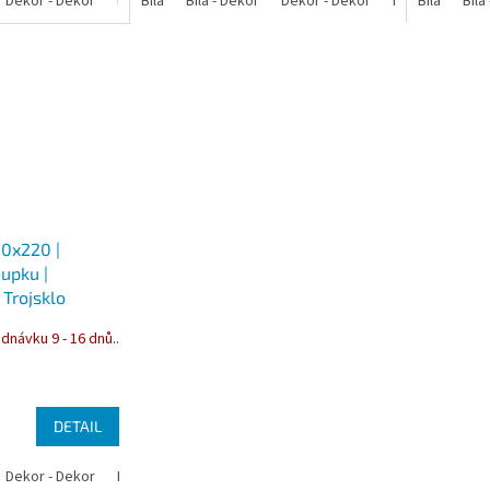
Dekor - Dekor
Bílá - Antracit
Bílá
Bílá - Dekor
Bílá - Zlatý dub
Dekor - Dekor
Bílá - Bahenní dub
Bílá - Antracit
Bílá
Bílá
Bí
90x220 |
oupku |
 Trojsklo
dnávku 9 - 16 dnů..
DETAIL
Dekor - Dekor
Bílá - Antracit
Bílá - Zlatý dub
Bílá - Bahenní dub
Bí