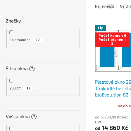
n
a
e
Nejlevnější
Nejdra
z
l
e
Značky
V
n
Tip
ý
í
Počet komor: 6
p
p
Počet těsnění:
Salamander
17
i
r
3
s
o
p
d
r
u
Šířka okna
?
o
k
d
t
Plastové okno 29
u
ů
290 cm
Trojkřídlé bez sl
17
k
bluEvolution 82 |
t
ů
Na obje
Výška okna
?
od 12 280,99 Kč bez
DPH
14 860 Kč
od