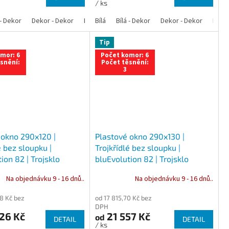
/ ks
 - Dekor
lá - Ořech
Bílá - Zlatý dub
Dekor - Dekor
Bílá - Mahagon
Bílá - Bahenní dub
Bílá - Antracit
Antracit
Bílá
Bílá - Dekor
Bílá - Ořech
Zlatý dub
Bílá - Zlatý dub
Dekor - Dekor
Bahenní dub
Bílá - Mahagon
Bílá - Bahenn
Bílá -
Ořec
An
Tip
mor: 6
Počet komor: 6
snění:
Počet těsnění:
3
 okno 290x120 |
Plastové okno 290x130 |
é bez sloupku |
Trojkřídlé bez sloupku |
ion 82 | Trojsklo
bluEvolution 82 | Trojsklo
Na objednávku 9 - 16 dnů..
Na objednávku 9 - 16 dnů..
8 Kč bez
od 17 815,70 Kč bez
DPH
26 Kč
21 557 Kč
od
DETAIL
DETAIL
/ ks