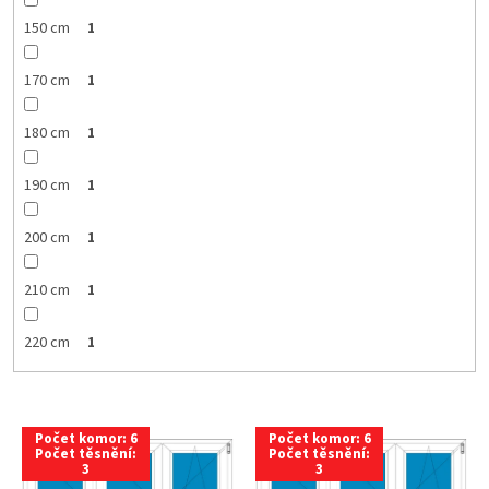
150 cm
1
170 cm
1
180 cm
1
190 cm
1
200 cm
1
210 cm
1
220 cm
1
V
Počet komor: 6
Počet komor: 6
ý
Počet těsnění:
Počet těsnění:
3
3
p