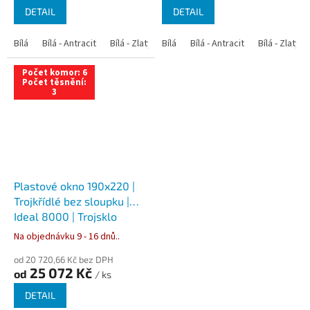
DETAIL
DETAIL
Bílá
Bílá - Antracit
Bílá - Zlatý dub
Bílá
Bílá - Tmavý dub
Bílá - Antracit
Bílá - Zlatý 
Bílá - Ořec
Počet komor: 6
Počet těsnění:
3
Plastové okno 190x220 |
Trojkřídlé bez sloupku |
Ideal 8000 | Trojsklo
Na objednávku 9 - 16 dnů..
od 20 720,66 Kč bez DPH
25 072 Kč
od
/ ks
DETAIL