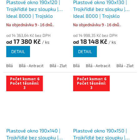
Plastové okno 190x120 |
Plastové okno 190x130 |
Trojkřídlé bez sloupku |
Trojkřídlé bez sloupku |
Ideal 8000 | Trojsklo
Ideal 8000 | Trojsklo
Na objednávku 9 - 16 dnů..
Na objednávku 9 - 16 dnů..
od 14 363,64 Kč bez DPH
od 14 998,35 Kč bez DPH
17 380 Kč
18 148 Kč
od
od
/ ks
/ ks
DETAIL
DETAIL
Bílá
Bílá - Antracit
Bílá - Zlatý dub
Bílá
Bílá - Tmavý dub
Bílá - Antracit
Bílá - Zlatý 
Bílá - Ořec
Počet komor: 6
Počet komor: 6
Počet těsnění:
Počet těsnění:
3
3
Plastové okno 190x140 |
Plastové okno 190x150 |
Trojkřídlé bez sloupku |
Trojkřídlé bez sloupku |