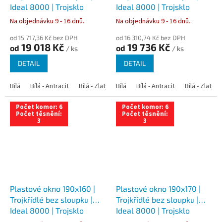
Ideal 8000 | Trojsklo
Ideal 8000 | Trojsklo
Na objednávku 9 - 16 dnů..
Na objednávku 9 - 16 dnů..
od 15 717,36 Kč bez DPH
od 16 310,74 Kč bez DPH
19 018 Kč
19 736 Kč
od
od
/ ks
/ ks
DETAIL
DETAIL
Bílá
Bílá - Antracit
Bílá - Zlatý dub
Bílá
Bílá - Tmavý dub
Bílá - Antracit
Bílá - Zlatý 
Bílá - Ořec
Počet komor: 6
Počet komor: 6
Počet těsnění:
Počet těsnění:
3
3
Plastové okno 190x160 |
Plastové okno 190x170 |
Trojkřídlé bez sloupku |
Trojkřídlé bez sloupku |
Ideal 8000 | Trojsklo
Ideal 8000 | Trojsklo