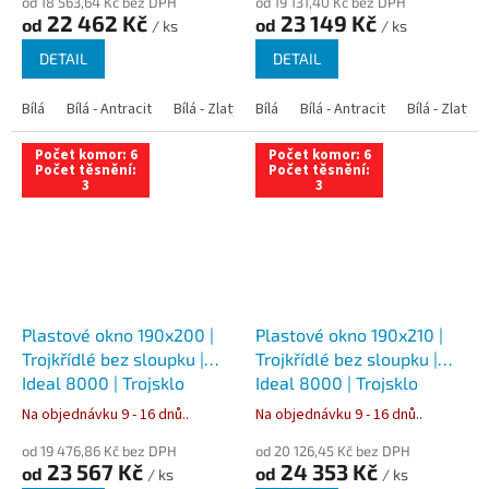
od 18 563,64 Kč bez DPH
od 19 131,40 Kč bez DPH
22 462 Kč
23 149 Kč
od
od
/ ks
/ ks
DETAIL
DETAIL
Bílá
Bílá - Antracit
Bílá - Zlatý dub
Bílá
Bílá - Tmavý dub
Bílá - Antracit
Bílá - Zlatý 
Bílá - Ořec
Počet komor: 6
Počet komor: 6
Počet těsnění:
Počet těsnění:
3
3
Plastové okno 190x200 |
Plastové okno 190x210 |
Trojkřídlé bez sloupku |
Trojkřídlé bez sloupku |
Ideal 8000 | Trojsklo
Ideal 8000 | Trojsklo
Na objednávku 9 - 16 dnů..
Na objednávku 9 - 16 dnů..
od 19 476,86 Kč bez DPH
od 20 126,45 Kč bez DPH
23 567 Kč
24 353 Kč
od
od
/ ks
/ ks