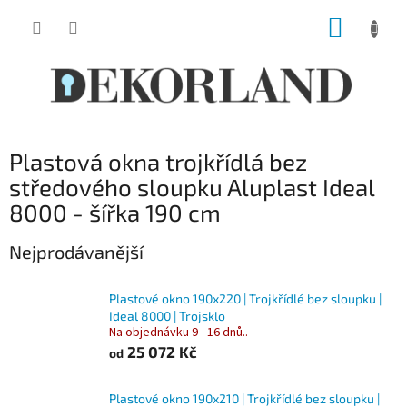
Přejít
NÁKUP
na
obsah
KOŠÍK
Plastová okna trojkřídlá bez
středového sloupku Aluplast Ideal
8000 - šířka 190 cm
Nejprodávanější
Plastové okno 190x220 | Trojkřídlé bez sloupku |
Ideal 8000 | Trojsklo
Na objednávku 9 - 16 dnů..
25 072 Kč
od
Plastové okno 190x210 | Trojkřídlé bez sloupku |