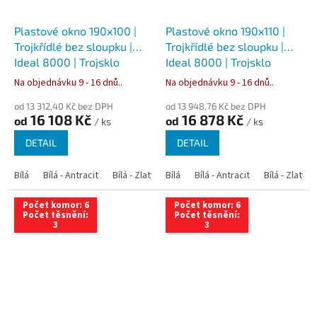
Plastové okno 190x100 |
Plastové okno 190x110 |
Trojkřídlé bez sloupku |
Trojkřídlé bez sloupku |
Ideal 8000 | Trojsklo
Ideal 8000 | Trojsklo
Na objednávku 9 - 16 dnů..
Na objednávku 9 - 16 dnů..
od 13 312,40 Kč bez DPH
od 13 948,76 Kč bez DPH
16 108 Kč
16 878 Kč
od
od
/ ks
/ ks
DETAIL
DETAIL
Bílá
Bílá - Antracit
Bílá - Zlatý dub
Bílá
Bílá - Tmavý dub
Bílá - Antracit
Bílá - Zlatý 
Bílá - Ořec
Počet komor: 6
Počet komor: 6
Počet těsnění:
Počet těsnění:
3
3