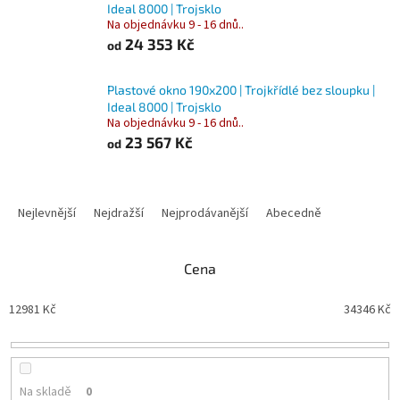
Ideal 8000 | Trojsklo
Na objednávku 9 - 16 dnů..
24 353 Kč
od
Plastové okno 190x200 | Trojkřídlé bez sloupku |
Ideal 8000 | Trojsklo
Na objednávku 9 - 16 dnů..
23 567 Kč
od
Ř
a
Nejlevnější
Nejdražší
Nejprodávanější
Abecedně
z
e
n
Cena
í
p
12981
Kč
34346
Kč
r
o
d
u
Na skladě
0