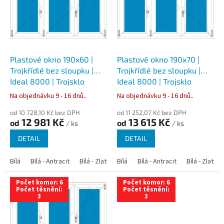
i
s
p
r
o
d
Plastové okno 190x60 |
Plastové okno 190x70 |
u
Trojkřídlé bez sloupku |
Trojkřídlé bez sloupku |
k
Ideal 8000 | Trojsklo
Ideal 8000 | Trojsklo
t
Na objednávku 9 - 16 dnů..
Na objednávku 9 - 16 dnů..
ů
od 10 728,10 Kč bez DPH
od 11 252,07 Kč bez DPH
12 981 Kč
13 615 Kč
od
od
/ ks
/ ks
DETAIL
DETAIL
Bílá
Bílá - Antracit
Bílá - Zlatý dub
Bílá
Bílá - Tmavý dub
Bílá - Antracit
Bílá - Zlatý 
Bílá - Ořec
Počet komor: 6
Počet komor: 6
Počet těsnění:
Počet těsnění:
3
3