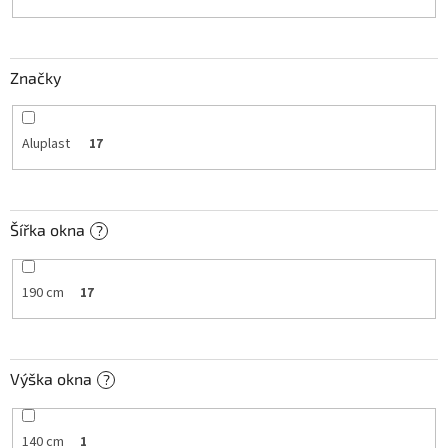
k
t
ů
Značky
Aluplast
17
Šířka okna
?
190 cm
17
Výška okna
?
140 cm
1