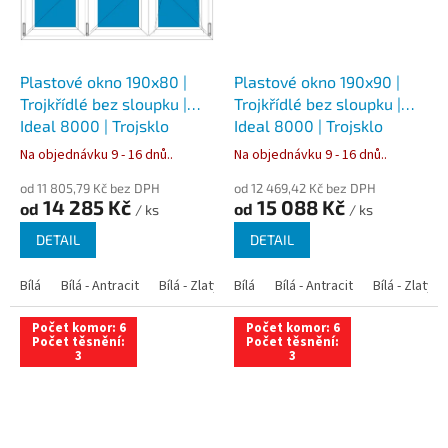
Plastové okno 190x80 |
Plastové okno 190x90 |
Trojkřídlé bez sloupku |
Trojkřídlé bez sloupku |
Ideal 8000 | Trojsklo
Ideal 8000 | Trojsklo
Na objednávku 9 - 16 dnů..
Na objednávku 9 - 16 dnů..
od 11 805,79 Kč bez DPH
od 12 469,42 Kč bez DPH
14 285 Kč
15 088 Kč
od
od
/ ks
/ ks
DETAIL
DETAIL
Bílá
Bílá - Antracit
Bílá - Zlatý dub
Bílá
Bílá - Tmavý dub
Bílá - Antracit
Bílá - Zlatý 
Bílá - Ořec
Počet komor: 6
Počet komor: 6
Počet těsnění:
Počet těsnění:
3
3