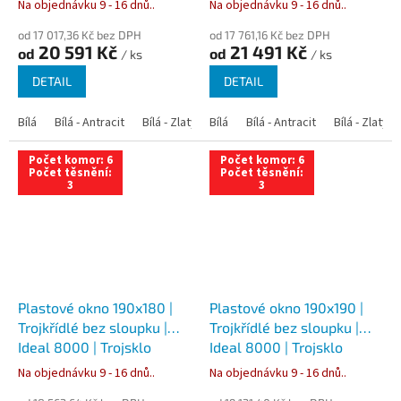
Na objednávku 9 - 16 dnů..
Na objednávku 9 - 16 dnů..
od 17 017,36 Kč bez DPH
od 17 761,16 Kč bez DPH
20 591 Kč
21 491 Kč
od
od
/ ks
/ ks
DETAIL
DETAIL
Bílá
Bílá - Antracit
Bílá - Zlatý dub
Bílá
Bílá - Tmavý dub
Bílá - Antracit
Bílá - Zlatý 
Bílá - Ořec
Počet komor: 6
Počet komor: 6
Počet těsnění:
Počet těsnění:
3
3
Plastové okno 190x180 |
Plastové okno 190x190 |
Trojkřídlé bez sloupku |
Trojkřídlé bez sloupku |
Ideal 8000 | Trojsklo
Ideal 8000 | Trojsklo
Na objednávku 9 - 16 dnů..
Na objednávku 9 - 16 dnů..