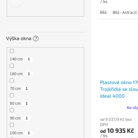
/ ks
Bílá
Bílá - Antracit
Výška okna
?
140 cm
1
160 cm
1
Plastové okno 17
70 cm
Trojkřídlé se slo
1
Ideal 4000
80 cm
1
Na ob
90 cm
1
od 9 037,19 Kč bez
DPH
10 935 Kč
od
100 cm
1
/ ks