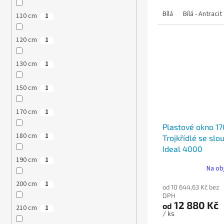
Bílá
Bílá - Antracit
110 cm
1
120 cm
1
130 cm
1
150 cm
1
170 cm
1
Plastové okno 1
180 cm
1
Trojkřídlé se slo
Ideal 4000
190 cm
1
Na ob
200 cm
1
od 10 644,63 Kč bez
DPH
12 880 Kč
od
210 cm
1
/ ks