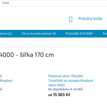
TERMÍNY
DOPRAVA
OBJEDNÁVKA KROK ZA KROKEM
SPECIF
NÁKUPNÍ
Prázdný košík
KOŠÍK
ution 82
Okna GreenEvolution 76
POSUVNÉ SYSTÉMY
Par
 4000 - šířka 170 cm
10
Plastové okno 170x200
 Aluplast
Trojkřídlé se sloupky Aluplast
Ideal 4000
nů
Na objednávku 9- 16 dnů
15 585 Kč
od