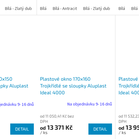
Bílá - Zlatý dub
Bílá - Tmavý dub
Bílá
Bílá - Antracit
Bílá - Ořech
Bílá - Zlatý dub
Bílá - Mahagon
Bílá - Tmavý
Bílá
Bílá
An
Plastové okno 170x160
Plastové
70x150
Trojkřídlé se sloupky Aluplast
Trojkřídl
upky Aluplast
Ideal 4000
Ideal 40
Na objednávku 9- 16 dnů
jednávku 9- 16 dnů
od 11 050,41 Kč bez
od 11 532,2
DPH
DPH
13 371 Kč
13 9
od
od
DETAIL
DETAIL
/ ks
/ ks