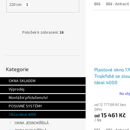
Bílá
Bílá - Antracit
220 cm
1
Položek k zobrazení:
16
Přeskočit
Kategorie
kategorie
Plastové okno 1
Trojkřídlé se slo
OKNA SKLADEM
Ideal 4000
Výprodej
Na ob
Montážní příslušenství
od 12 777,69 Kč bez
POSUVNÉ SYSTÉMY
DPH
15 461 Kč
Okna Ideal 4000
od
/ ks
OKNA JEDNOKŘÍDLÁ