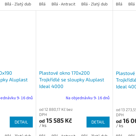
Bílá - Zlatý dub
Bílá - Tmavý dub
Bílá
Bílá - Antracit
Bílá - Ořech
Bílá - Zlatý dub
Bílá - Mahagon
Bílá - Tmavý
Bílá
Bílá
An
70x190
Plastové okno 170x200
Plastové
upky Aluplast
Trojkřídlé se sloupky Aluplast
Trojkřídl
Ideal 4000
Ideal 40
jednávku 9- 16 dnů
Na objednávku 9- 16 dnů
od 12 880,17 Kč bez
od 13 273,5
DPH
DPH
15 585 Kč
16 0
od
od
DETAIL
DETAIL
/ ks
/ ks