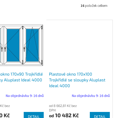
16
položek celkem
okno 170x90 Trojkřídlé
Plastové okno 170x100
ky Aluplast Ideal 4000
Trojkřídlé se sloupky Aluplast
Ideal 4000
Na objednávku 9- 16 dnů
Na objednávku 9- 16 dnů
 Kč bez
od 8 662,81 Kč bez
DPH
0 Kč
10 482 Kč
od
DETAIL
DETAIL