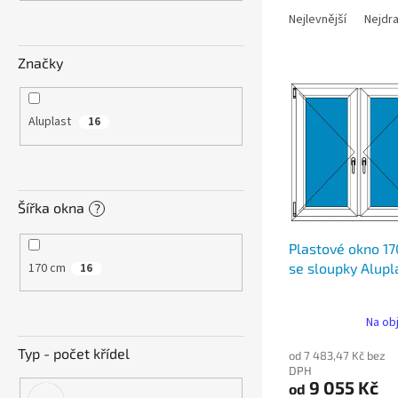
n
a
e
Nejlevnější
Nejdra
z
l
e
Značky
V
n
ý
í
p
p
Aluplast
16
i
r
s
o
p
d
r
u
Šířka okna
?
o
k
d
t
Plastové okno 17
u
ů
170 cm
se sloupky Alupl
16
k
t
ů
Na ob
Typ - počet křídel
od 7 483,47 Kč bez
DPH
9 055 Kč
od