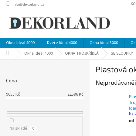
Přejít
KO
info@dekorland.cz
na
obsah
Okna Ideal 4000
Dveře Ideal 4000
Okna Ideal 8000
Ok
Domů
Okna Ideal 4000
OKNA TROJKŘÍDLÁ
SE SLOUPKY
P
Plastová ok
o
s
Cena
Nejprodávaněj
t
r
9055
Kč
22586
Kč
a
Pla
n
Tro
Ide
n
Na 
í
od
p
Na skladě
0
a
Ř