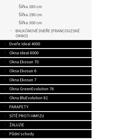
Šířka 280 cm
Šířka 290 cm
Šířka 300 cm
BALKÓNOVÉ DVEŘE (FRANCOUZSKÉ
OKNO)
Dveře Ideal 4000
Okna Ideal 8000
Okna Ekosun 70
Okna Ekosun 6
Okna Ekosun 7
Okna GreenEvolution 76
Okna BluEvolution 82
PARAPETY
SÍTĚ PROTI HMYZU
ŽALUZIE
Půdní schody