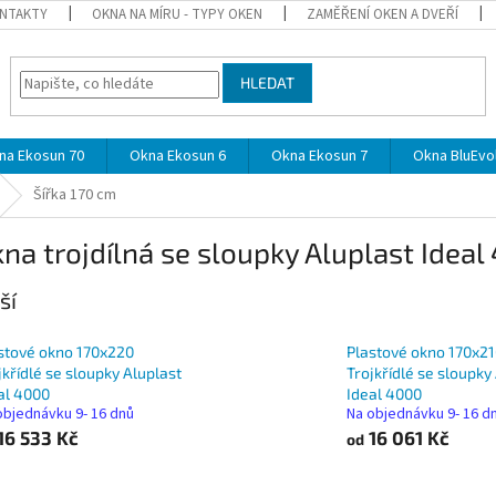
NTAKTY
OKNA NA MÍRU - TYPY OKEN
ZAMĚŘENÍ OKEN A DVEŘÍ
HLEDAT
na Ekosun 70
Okna Ekosun 6
Okna Ekosun 7
Okna BluEvol
Šířka 170 cm
na trojdílná se sloupky Aluplast Ideal
ší
stové okno 170x220
Plastové okno 170x2
jkřídlé se sloupky Aluplast
Trojkřídlé se sloupky
al 4000
Ideal 4000
objednávku 9- 16 dnů
Na objednávku 9- 16 d
16 533 Kč
16 061 Kč
od