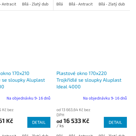
 dub
 - Antracit
tracit
Bílá - Ořech
Zlatý dub
Bílá - Zlatý dub
Tmavý dub
Bílá - Mahagon
Bílá - Tmavý dub
Bílá
Ořech
Bílá - Antracit
Antracit
Mahagon
Bílá - Ořech
Zlatý dub
Bílá - Zlatý dub
Tmavý dub
Bílá - Mah
Bí
 okno 170x210
Plastové okno 170x220
é se sloupky Aluplast
Trojkřídlé se sloupky Aluplast
00
Ideal 4000
Na objednávku 9- 16 dnů
Na objednávku 9- 16 dnů
5 Kč bez
od 13 663,64 Kč bez
DPH
61 Kč
16 533 Kč
od
DETAIL
DETAIL
/ ks