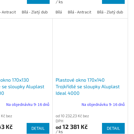
/ ks
 dub
 - Antracit
tracit
Bílá - Ořech
Zlatý dub
Bílá - Zlatý dub
Tmavý dub
Bílá - Mahagon
Bílá - Tmavý dub
Bílá
Ořech
Bílá - Antracit
Antracit
Mahagon
Bílá - Ořech
Zlatý dub
Bílá - Zlatý dub
Tmavý dub
Bílá - Mah
Bí
 okno 170x130
Plastové okno 170x140
é se sloupky Aluplast
Trojkřídlé se sloupky Aluplast
00
Ideal 4000
Na objednávku 9- 16 dnů
Na objednávku 9- 16 dnů
 Kč bez
od 10 232,23 Kč bez
DPH
43 Kč
12 381 Kč
od
DETAIL
DETAIL
/ ks