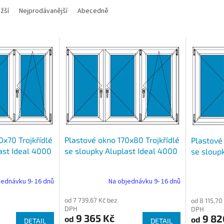
žší
Nejprodávanější
Abecedně
0x70 Trojkřídlé
Plastové okno 170x80 Trojkřídlé
Plastové 
ast Ideal 4000
se sloupky Aluplast Ideal 4000
se sloup
jednávku 9- 16 dnů
Na objednávku 9- 16 dnů
od 7 739,67 Kč bez
od 8 115,70
DPH
DPH
9 365 Kč
9 82
od
od
DETAIL
DETAIL