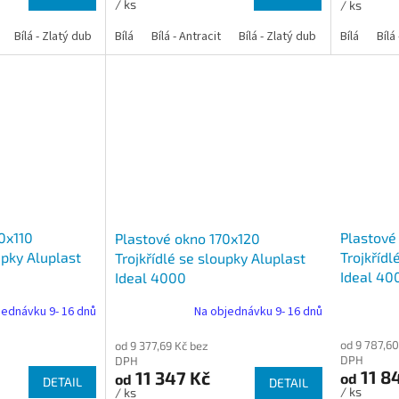
/ ks
/ ks
Bílá - Zlatý dub
Bílá - Tmavý dub
Bílá
Bílá - Antracit
Bílá - Ořech
Bílá - Zlatý dub
Bílá - Mahagon
Bílá - Tmavý
Bílá
Bílá
An
0x110
Plastové
Plastové okno 170x120
upky Aluplast
Trojkřídl
Trojkřídlé se sloupky Aluplast
Ideal 40
Ideal 4000
jednávku 9- 16 dnů
Na objednávku 9- 16 dnů
od 9 787,60
od 9 377,69 Kč bez
DPH
DPH
11 8
11 347 Kč
od
od
DETAIL
DETAIL
/ ks
/ ks