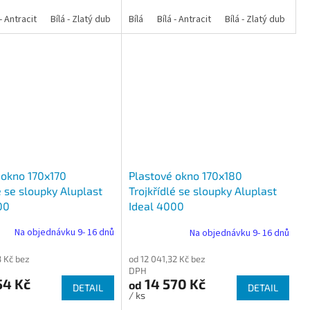
 dub
 - Antracit
tracit
Bílá - Ořech
Zlatý dub
Bílá - Zlatý dub
Tmavý dub
Bílá - Mahagon
Bílá - Tmavý dub
Bílá
Ořech
Bílá - Antracit
Antracit
Mahagon
Bílá - Ořech
Zlatý dub
Bílá - Zlatý dub
Tmavý dub
Bílá - Mah
Bí
 okno 170x170
Plastové okno 170x180
é se sloupky Aluplast
Trojkřídlé se sloupky Aluplast
00
Ideal 4000
Na objednávku 9- 16 dnů
Na objednávku 9- 16 dnů
3 Kč bez
od 12 041,32 Kč bez
DPH
54 Kč
14 570 Kč
od
DETAIL
DETAIL
/ ks