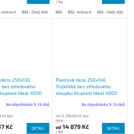
/ ks
 dub
 - Antracit
tracit
Bílá - Ořech
Zlatý dub
Bílá - Zlatý dub
Tmavý dub
Bílá - Mahagon
Bílá - Tmavý dub
Bílá
Ořech
Bílá - Antracit
Antracit
Mahagon
Bílá - Ořech
Zlatý dub
Bílá - Zlatý dub
Tmavý dub
Bílá - Mah
Bí
 okno 250x130
Plastové okno 250x140
é bez středového
Trojkřídlé bez středového
Aluplast Ideal 4000
sloupku Aluplast Ideal 4000
Na objednávku 9- 16 dnů
Na objednávku 9- 16 dnů
9 Kč bez
od 12 296,69 Kč bez
DPH
17 Kč
14 879 Kč
od
DETAIL
DETAIL
/ ks