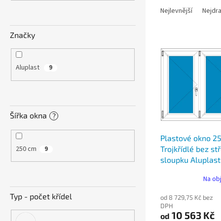
n
a
e
Nejlevnější
Nejdra
z
l
e
Značky
V
n
ý
í
p
p
Aluplast
9
i
r
s
o
p
d
r
u
Šířka okna
?
o
k
d
t
Plastové okno 2
u
ů
250 cm
Trojkřídlé bez s
9
k
sloupku Aluplast
t
ů
Na ob
Typ - počet křídel
od 8 729,75 Kč bez
DPH
10 563 Kč
od