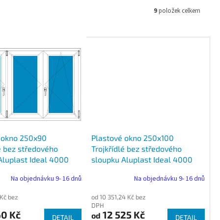
9
položek celkem
 okno 250x90
Plastové okno 250x100
é bez středového
Trojkřídlé bez středového
Aluplast Ideal 4000
sloupku Aluplast Ideal 4000
Na objednávku 9- 16 dnů
Na objednávku 9- 16 dnů
 Kč bez
od 10 351,24 Kč bez
DPH
60 Kč
12 525 Kč
od
DETAIL
DETAIL