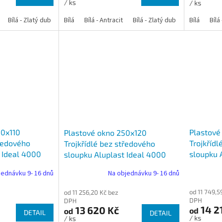
/ ks
/ ks
Bílá - Zlatý dub
Bílá - Tmavý dub
Bílá
Bílá - Antracit
Bílá - Ořech
Bílá - Zlatý dub
Bílá - Mahagon
Bílá - Tmavý
Bílá
Bílá
An
50x110
Plastové
Plastové okno 250x120
tředového
Trojkřídl
Trojkřídlé bez středového
 Ideal 4000
sloupku 
sloupku Aluplast Ideal 4000
jednávku 9- 16 dnů
Na objednávku 9- 16 dnů
od 11 749,5
od 11 256,20 Kč bez
DPH
DPH
14 2
13 620 Kč
od
od
DETAIL
DETAIL
/ ks
/ ks