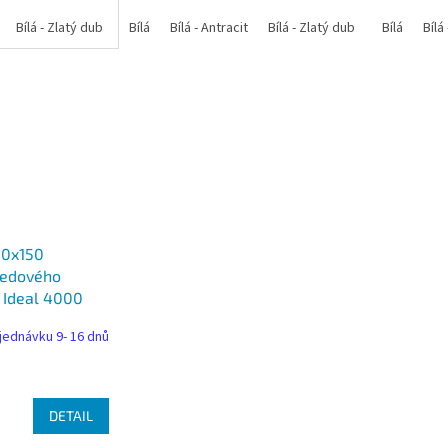
Bílá - Zlatý dub
Bílá - Tmavý dub
Bílá
Bílá - Antracit
Bílá - Ořech
Bílá - Zlatý dub
Bílá - Mahagon
Bílá - Tmavý
Bílá
Bílá
An
50x150
tředového
 Ideal 4000
jednávku 9- 16 dnů
DETAIL