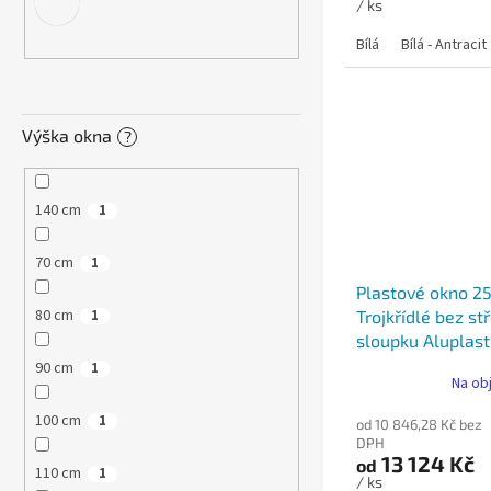
/ ks
Bílá
Bílá - Antracit
Výška okna
?
140 cm
1
70 cm
1
Plastové okno 2
80 cm
Trojkřídlé bez s
1
sloupku Aluplast
90 cm
1
Na ob
100 cm
1
od 10 846,28 Kč bez
DPH
13 124 Kč
od
110 cm
1
/ ks