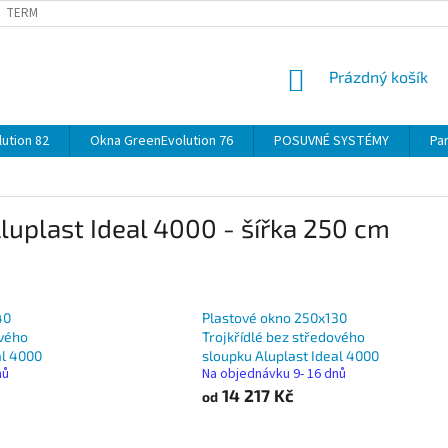
TERMÍNY
DOPRAVA
OBJEDNÁVKA KROK ZA KROKEM
SPECIF
NÁKUPNÍ
Prázdný košík
KOŠÍK
ution 82
Okna GreenEvolution 76
POSUVNÉ SYSTÉMY
Par
luplast Ideal 4000 - šířka 250 cm
40
Plastové okno 250x130
ového
Trojkřídlé bez středového
al 4000
sloupku Aluplast Ideal 4000
nů
Na objednávku 9- 16 dnů
14 217 Kč
od