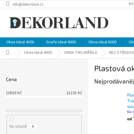
Přejít
KO
info@dekorland.cz
na
obsah
Okna Ideal 4000
Dveře Ideal 4000
Okna Ideal 8000
Ok
Domů
Okna Ideal 4000
OKNA TROJKŘÍDLÁ
BEZ STŘEDOV
P
Plastová ok
o
s
Cena
Nejprodávaněj
t
r
10563
Kč
21101
Kč
a
Pla
n
Tro
slo
n
Na 
í
od
p
Na skladě
0
a
Ř