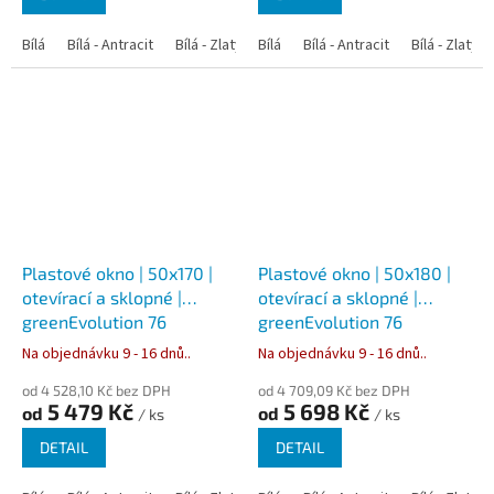
Bílá
Bílá - Antracit
Bílá - Zlatý dub
Bílá
Bílá - Tmavý dub
Bílá - Antracit
Bílá - Zlatý 
Bílá - Ořec
Plastové okno | 50x170 |
Plastové okno | 50x180 |
otevírací a sklopné |
otevírací a sklopné |
greenEvolution 76
greenEvolution 76
Na objednávku 9 - 16 dnů..
Na objednávku 9 - 16 dnů..
od 4 528,10 Kč bez DPH
od 4 709,09 Kč bez DPH
5 479 Kč
5 698 Kč
od
od
/ ks
/ ks
DETAIL
DETAIL