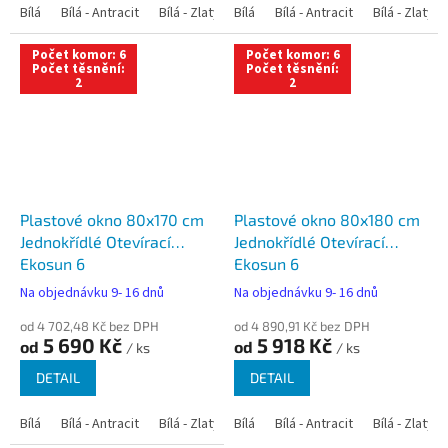
Bílá
Bílá - Antracit
Bílá - Zlatý dub
Bílá
Bílá - Tmavý dub
Bílá - Antracit
Bílá - Zlatý 
Bílá - Ořec
Počet komor: 6
Počet komor: 6
Počet těsnění:
Počet těsnění:
2
2
Plastové okno 80x170 cm
Plastové okno 80x180 cm
Jednokřídlé Otevírací
Jednokřídlé Otevírací
Ekosun 6
Ekosun 6
Na objednávku 9- 16 dnů
Na objednávku 9- 16 dnů
od 4 702,48 Kč bez DPH
od 4 890,91 Kč bez DPH
5 690 Kč
5 918 Kč
od
od
/ ks
/ ks
DETAIL
DETAIL
Bílá
Bílá - Antracit
Bílá - Zlatý dub
Bílá
Bílá - Tmavý dub
Bílá - Antracit
Bílá - Zlatý 
Bílá - Ořec