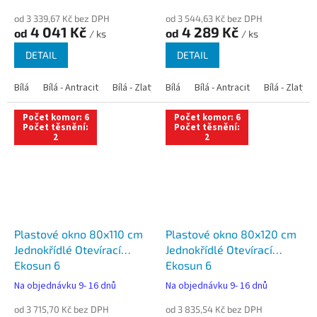
od 3 339,67 Kč bez DPH
od 3 544,63 Kč bez DPH
4 041 Kč
4 289 Kč
od
od
/ ks
/ ks
DETAIL
DETAIL
Bílá
Bílá - Antracit
Bílá - Zlatý dub
Bílá
Bílá - Tmavý dub
Bílá - Antracit
Bílá - Zlatý 
Bílá - Ořec
Počet komor: 6
Počet komor: 6
Počet těsnění:
Počet těsnění:
2
2
Plastové okno 80x110 cm
Plastové okno 80x120 cm
Jednokřídlé Otevírací
Jednokřídlé Otevírací
Ekosun 6
Ekosun 6
Na objednávku 9- 16 dnů
Na objednávku 9- 16 dnů
od 3 715,70 Kč bez DPH
od 3 835,54 Kč bez DPH