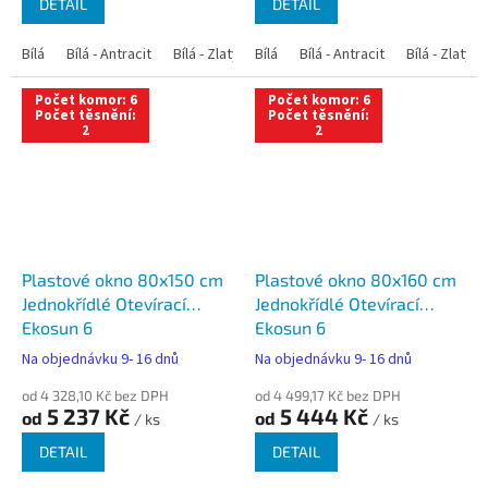
DETAIL
DETAIL
Bílá
Bílá - Antracit
Bílá - Zlatý dub
Bílá
Bílá - Tmavý dub
Bílá - Antracit
Bílá - Zlatý 
Bílá - Ořec
Počet komor: 6
Počet komor: 6
Počet těsnění:
Počet těsnění:
2
2
Plastové okno 80x150 cm
Plastové okno 80x160 cm
Jednokřídlé Otevírací
Jednokřídlé Otevírací
Ekosun 6
Ekosun 6
Na objednávku 9- 16 dnů
Na objednávku 9- 16 dnů
od 4 328,10 Kč bez DPH
od 4 499,17 Kč bez DPH
5 237 Kč
5 444 Kč
od
od
/ ks
/ ks
DETAIL
DETAIL