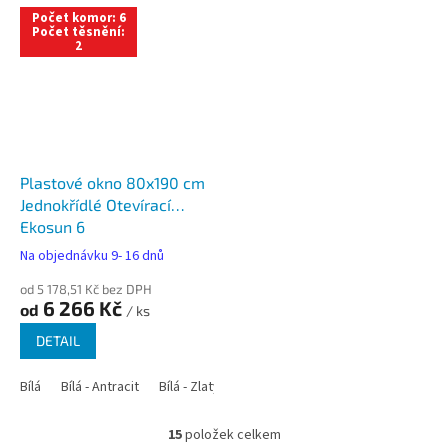
Počet komor: 6
Počet těsnění:
2
Plastové okno 80x190 cm
Jednokřídlé Otevírací
Ekosun 6
Na objednávku 9- 16 dnů
od 5 178,51 Kč bez DPH
6 266 Kč
od
/ ks
DETAIL
Bílá
Bílá - Antracit
Bílá - Zlatý dub
Bílá - Tmavý dub
Bílá - Ořec
15
položek celkem
O