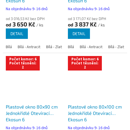
Ekosun 6
Ekosun 6
Na objednávku 9- 16 dnů
Na objednávku 9- 16 dnů
od 3 016,53 Kč bez DPH
od 3 171,07 Kč bez DPH
3 650 Kč
3 837 Kč
od
od
/ ks
/ ks
DETAIL
DETAIL
Bílá
Bílá - Antracit
Bílá - Zlatý dub
Bílá
Bílá - Tmavý dub
Bílá - Antracit
Bílá - Zlatý 
Bílá - Ořec
Počet komor: 6
Počet komor: 6
Počet těsnění:
Počet těsnění:
2
2
Plastové okno 80x90 cm
Plastové okno 80x100 cm
Jednokřídlé Otevírací
Jednokřídlé Otevírací
Ekosun 6
Ekosun 6
Na objednávku 9- 16 dnů
Na objednávku 9- 16 dnů