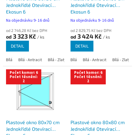
u
Jednokřídlé Otevírací
Jednokřídlé Otevírací
k
Ekosun 6
Ekosun 6
t
Na objednávku 9- 16 dnů
Na objednávku 9- 16 dnů
ů
od 2 746,28 Kč bez DPH
od 2 829,75 Kč bez DPH
3 323 Kč
3 424 Kč
od
od
/ ks
/ ks
DETAIL
DETAIL
Bílá
Bílá - Antracit
Bílá - Zlatý dub
Bílá
Bílá - Tmavý dub
Bílá - Antracit
Bílá - Zlatý 
Bílá - Ořec
Počet komor: 6
Počet komor: 6
Počet těsnění:
Počet těsnění:
2
2
Plastové okno 80x70 cm
Plastové okno 80x80 cm
Jednokřídlé Otevírací
Jednokřídlé Otevírací