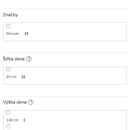
t
ů
Značky
Ekosun
15
Šířka okna
?
80 cm
15
Výška okna
?
140 cm
1