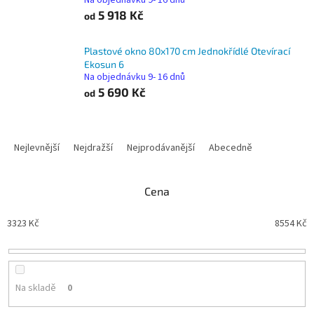
Na objednávku 9- 16 dnů
5 918 Kč
od
Plastové okno 80x170 cm Jednokřídlé Otevírací
Ekosun 6
Na objednávku 9- 16 dnů
5 690 Kč
od
Ř
a
Nejlevnější
Nejdražší
Nejprodávanější
Abecedně
z
e
n
Cena
í
p
3323
Kč
8554
Kč
r
o
d
u
Na skladě
0
k