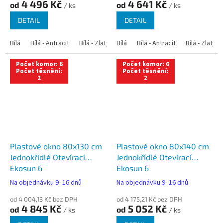
4 496 Kč
4 641 Kč
od
od
/ ks
/ ks
DETAIL
DETAIL
Bílá
Bílá - Antracit
Bílá - Zlatý dub
Bílá
Bílá - Tmavý dub
Bílá - Antracit
Bílá - Zlatý 
Bílá - Ořec
Počet komor: 6
Počet komor: 6
Počet těsnění:
Počet těsnění:
2
2
Plastové okno 80x130 cm
Plastové okno 80x140 cm
Jednokřídlé Otevírací
Jednokřídlé Otevírací
Ekosun 6
Ekosun 6
Na objednávku 9- 16 dnů
Na objednávku 9- 16 dnů
od 4 004,13 Kč bez DPH
od 4 175,21 Kč bez DPH
4 845 Kč
5 052 Kč
od
od
/ ks
/ ks