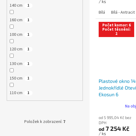
/ ks
140 cm
1
Bílá
Bílá - Antracit
160 cm
1
Počet komor: 6
Počet těsnění:
2
100 cm
1
120 cm
1
130 cm
1
150 cm
1
Plastové okno 1
Jednokřídlé Otev
110 cm
1
Ekosun 6
Na ob
od 5 995,04 Kč bez
Položek k zobrazení:
7
DPH
7 254 Kč
od
/ ks