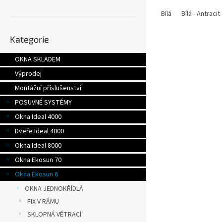
Bílá
Bílá - Antracit
Přeskočit
Kategorie
kategorie
OKNA SKLADEM
Výprodej
Montážní příslušenství
POSUVNÉ SYSTÉMY
Okna Ideal 4000
Dveře Ideal 4000
Okna Ideal 8000
Okna Ekosun 70
Okna Ekosun 6
OKNA JEDNOKŘÍDLÁ
FIX V RÁMU
SKLOPNÁ VĚTRACÍ