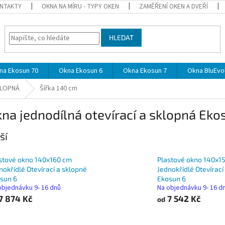
NTAKTY
OKNA NA MÍRU - TYPY OKEN
ZAMĚŘENÍ OKEN A DVEŘÍ
HLEDAT
na Ekosun 70
Okna Ekosun 6
Okna Ekosun 7
Okna BluEvol
KLOPNÁ
Šířka 140 cm
na jednodílná otevírací a sklopná Ekos
ší
stové okno 140x160 cm
Plastové okno 140x1
nokřídlé Otevírací a sklopné
Jednokřídlé Otevírací
sun 6
Ekosun 6
objednávku 9- 16 dnů
Na objednávku 9- 16 d
7 874 Kč
7 542 Kč
od