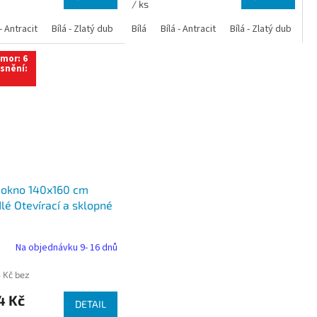
/ ks
 dub
 - Antracit
tracit
Bílá - Ořech
Zlatý dub
Bílá - Zlatý dub
Tmavý dub
Bílá - Mahagon
Bílá - Tmavý dub
Bílá
Ořech
Bílá - Antracit
Antracit
Mahagon
Bílá - Ořech
Zlatý dub
Bílá - Zlatý dub
Tmavý dub
Bílá - Mah
Bí
mor: 6
snění:
 okno 140x160 cm
lé Otevírací a sklopné
Na objednávku 9- 16 dnů
 Kč bez
4 Kč
DETAIL