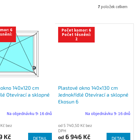
7
položek celkem
mor: 6
Počet komor: 6
snění:
Počet těsnění:
2
 okno 140x120 cm
Plastové okno 140x130 cm
lé Otevírací a sklopné
Jednokřídlé Otevírací a sklopné
Ekosun 6
Na objednávku 9- 16 dnů
Na objednávku 9- 16 dnů
 Kč bez
od 5 740,50 Kč bez
DPH
9 Kč
6 946 Kč
od
DETAIL
DETAIL