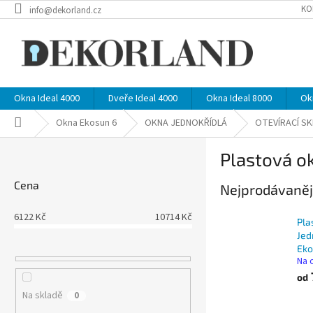
Přejít
KO
info@dekorland.cz
na
obsah
Okna Ideal 4000
Dveře Ideal 4000
Okna Ideal 8000
Ok
Domů
Okna Ekosun 6
OKNA JEDNOKŘÍDLÁ
OTEVÍRACÍ S
P
Plastová ok
o
s
Cena
Nejprodávaněj
t
r
6122
Kč
10714
Kč
a
Pla
n
Jed
Eko
n
Na 
í
od
p
Na skladě
0
a
Ř