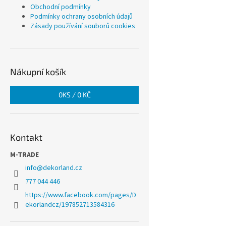
Obchodní podmínky
Podmínky ochrany osobních údajů
Zásady používání souborů cookies
Nákupní košík
0
KS /
0 KČ
Kontakt
M-TRADE
info
@
dekorland.cz
777 044 446
https://www.facebook.com/pages/D
ekorlandcz/197852713584316