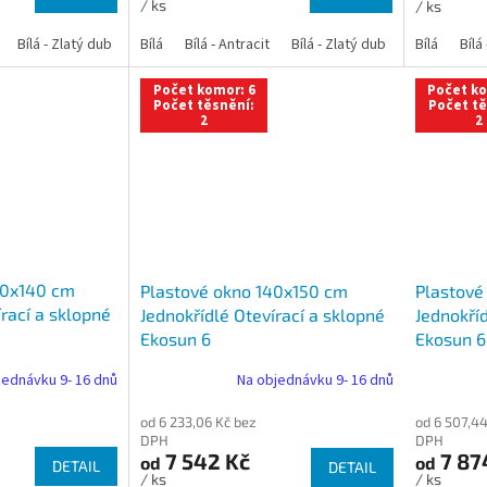
/ ks
/ ks
Bílá - Zlatý dub
Bílá - Tmavý dub
Bílá
Bílá - Antracit
Bílá - Ořech
Bílá - Zlatý dub
Bílá - Mahagon
Bílá - Tmavý
Bílá
Bílá
An
Počet komor: 6
Počet ko
Počet těsnění:
Počet tě
2
2
40x140 cm
Plastové okno 140x150 cm
Plastové
írací a sklopné
Jednokřídlé Otevírací a sklopné
Jednokříd
Ekosun 6
Ekosun 6
jednávku 9- 16 dnů
Na objednávku 9- 16 dnů
od 6 233,06 Kč bez
od 6 507,44
DPH
DPH
7 542 Kč
7 87
od
od
DETAIL
DETAIL
/ ks
/ ks