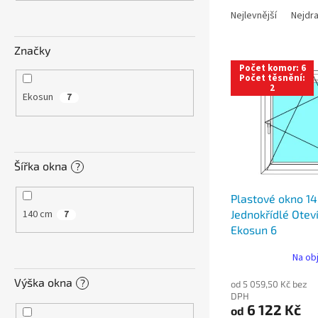
n
a
e
Nejlevnější
Nejdra
z
l
e
Značky
V
n
Počet komor: 6
ý
í
Počet těsnění:
2
p
p
Ekosun
7
i
r
s
o
p
d
r
u
Šířka okna
?
o
k
d
t
Plastové okno 1
u
ů
140 cm
Jednokřídlé Otev
7
k
Ekosun 6
t
ů
Na ob
Výška okna
?
od 5 059,50 Kč bez
DPH
6 122 Kč
od