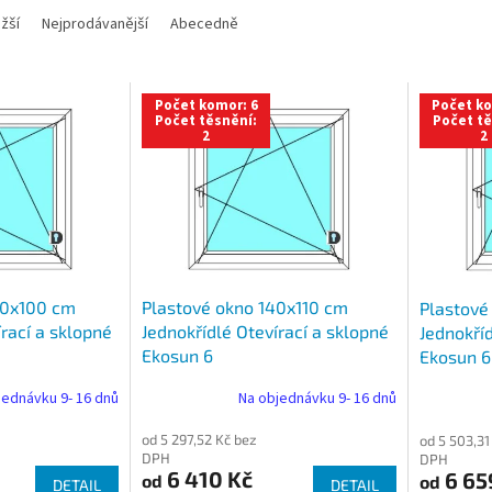
žší
Nejprodávanější
Abecedně
Počet komor: 6
Počet ko
Počet těsnění:
Počet tě
2
2
40x100 cm
Plastové okno 140x110 cm
Plastové
írací a sklopné
Jednokřídlé Otevírací a sklopné
Jednokříd
Ekosun 6
Ekosun 6
jednávku 9- 16 dnů
Na objednávku 9- 16 dnů
od 5 297,52 Kč bez
od 5 503,31
DPH
DPH
6 410 Kč
6 65
od
od
DETAIL
DETAIL