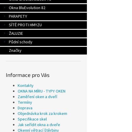
Okna BluEvolution 82
PARAPETY
SÍTĚ PROTI HMYZU
ŽALUZIE
Půdní schody
Značky
Informace pro Vás
Kontakty
OKNA NA MÍRU - TYPY OKEN
Zaměření oken a dveří
Termíny
Doprava
Objednávka krok za krokem
Specifikace skel
Jak seřídit okna a dveře
Okenní větrací štěrbiny