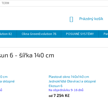
TERMÍNY
DOPRAVA
OBJEDNÁVKA KROK ZA KROKEM
SPECIF
NÁKUPNÍ
Prázdný košík
KOŠÍK
ution 82
Okna GreenEvolution 76
POSUVNÉ SYSTÉMY
Par
un 6 - šířka 140 cm
50 cm
Plastové okno 140x140 cm
 a sklopné
Jednokřídlé Otevírací a sklopné
Ekosun 6
nů
Na objednávku 9- 16 dnů
7 254 Kč
od