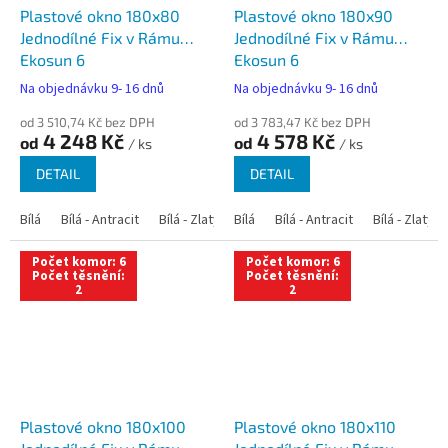
Plastové okno 180x80
Plastové okno 180x90
Jednodílné Fix v Rámu
Jednodílné Fix v Rámu
Ekosun 6
Ekosun 6
Na objednávku 9- 16 dnů
Na objednávku 9- 16 dnů
od 3 510,74 Kč bez DPH
od 3 783,47 Kč bez DPH
4 248 Kč
4 578 Kč
od
od
/ ks
/ ks
DETAIL
DETAIL
Bílá
Bílá - Antracit
Bílá - Zlatý dub
Bílá
Bílá - Tmavý dub
Bílá - Antracit
Bílá - Zlatý 
Bílá - Ořec
Počet komor: 6
Počet komor: 6
Počet těsnění:
Počet těsnění:
2
2
Plastové okno 180x100
Plastové okno 180x110