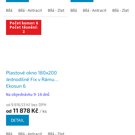
Bílá
Bílá - Antracit
Bílá - Zlatý dub
Bílá
Bílá - Tmavý dub
Bílá - Antracit
Bílá - Zlatý 
Bílá - Ořec
Počet komor: 6
Počet těsnění:
2
Plastové okno 180x200
Jednodílné Fix v Rámu
Ekosun 6
Na objednávku 9- 16 dnů
od 9 816,53 Kč bez DPH
11 878 Kč
od
/ ks
DETAIL
Bílá
Bílá - Antracit
Bílá - Zlatý dub
Bílá - Tmavý dub
Bílá - Ořec