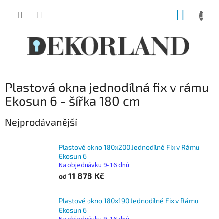
Přejít
NÁKUP
na
obsah
KOŠÍK
Plastová okna jednodílná fix v rámu
Ekosun 6 - šířka 180 cm
Nejprodávanější
Plastové okno 180x200 Jednodílné Fix v Rámu
Ekosun 6
Na objednávku 9- 16 dnů
11 878 Kč
od
Plastové okno 180x190 Jednodílné Fix v Rámu
Ekosun 6