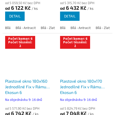
od 5 059,50 Kč bez DPH
od 5 315,70 Kč bez DPH
6 122 Kč
6 432 Kč
od
od
/ ks
/ ks
DETAIL
DETAIL
Bílá
Bílá - Antracit
Bílá - Zlatý dub
Bílá
Bílá - Tmavý dub
Bílá - Antracit
Bílá - Zlatý 
Bílá - Ořec
Počet komor: 6
Počet komor: 6
Počet těsnění:
Počet těsnění:
2
2
Plastové okno 180x160
Plastové okno 180x170
Jednodílné Fix v Rámu
Jednodílné Fix v Rámu
Ekosun 6
Ekosun 6
Na objednávku 9- 16 dnů
Na objednávku 9- 16 dnů
od 5 571,90 Kč bez DPH
od 5 824,79 Kč bez DPH
6 742 Kč
7 048 Kč
od
od
/ ks
/ ks