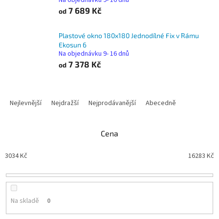
Na objednávku 9- 16 dnů
7 689 Kč
od
Plastové okno 180x180 Jednodílné Fix v Rámu
Ekosun 6
Na objednávku 9- 16 dnů
7 378 Kč
od
Ř
a
Nejlevnější
Nejdražší
Nejprodávanější
Abecedně
z
e
n
Cena
í
p
3034
Kč
16283
Kč
r
o
d
u
Na skladě
0
k