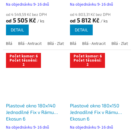
Na objednávku 9- 16 dnů
Na objednávku 9- 16 dnů
od 4 549,59 Kč bez DPH
od 4 803,31 Kč bez DPH
5 505 Kč
5 812 Kč
od
od
/ ks
/ ks
DETAIL
DETAIL
Bílá
Bílá - Antracit
Bílá - Zlatý dub
Bílá
Bílá - Tmavý dub
Bílá - Antracit
Bílá - Zlatý 
Bílá - Ořec
Počet komor: 6
Počet komor: 6
Počet těsnění:
Počet těsnění:
2
2
Plastové okno 180x140
Plastové okno 180x150
Jednodílné Fix v Rámu
Jednodílné Fix v Rámu
Ekosun 6
Ekosun 6
Na objednávku 9- 16 dnů
Na objednávku 9- 16 dnů