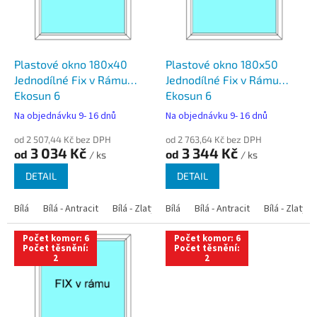
s
p
r
o
d
Plastové okno 180x40
Plastové okno 180x50
u
Jednodílné Fix v Rámu
Jednodílné Fix v Rámu
k
Ekosun 6
Ekosun 6
t
Na objednávku 9- 16 dnů
Na objednávku 9- 16 dnů
ů
od 2 507,44 Kč bez DPH
od 2 763,64 Kč bez DPH
3 034 Kč
3 344 Kč
od
od
/ ks
/ ks
DETAIL
DETAIL
Bílá
Bílá - Antracit
Bílá - Zlatý dub
Bílá
Bílá - Tmavý dub
Bílá - Antracit
Bílá - Zlatý 
Bílá - Ořec
Počet komor: 6
Počet komor: 6
Počet těsnění:
Počet těsnění:
2
2