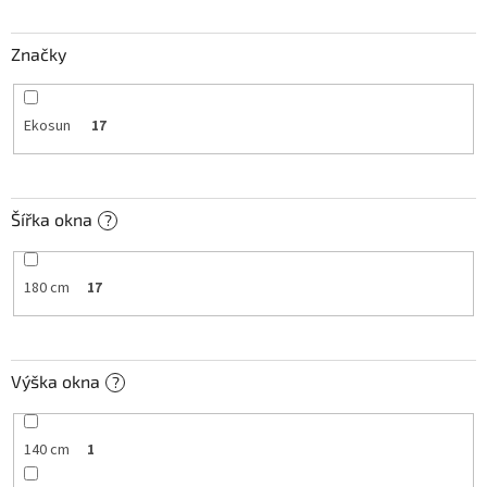
t
ů
Značky
Ekosun
17
Šířka okna
?
180 cm
17
Výška okna
?
140 cm
1