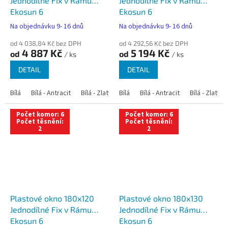
Jednodílné Fix v Rámu
Jednodílné Fix v Rámu
Ekosun 6
Ekosun 6
Na objednávku 9- 16 dnů
Na objednávku 9- 16 dnů
od 4 038,84 Kč bez DPH
od 4 292,56 Kč bez DPH
4 887 Kč
5 194 Kč
od
od
/ ks
/ ks
DETAIL
DETAIL
Bílá
Bílá - Antracit
Bílá - Zlatý dub
Bílá
Bílá - Tmavý dub
Bílá - Antracit
Bílá - Zlatý 
Bílá - Ořec
Počet komor: 6
Počet komor: 6
Počet těsnění:
Počet těsnění:
2
2
Plastové okno 180x120
Plastové okno 180x130
Jednodílné Fix v Rámu
Jednodílné Fix v Rámu
Ekosun 6
Ekosun 6