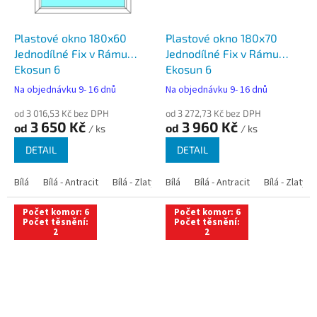
Plastové okno 180x60
Plastové okno 180x70
Jednodílné Fix v Rámu
Jednodílné Fix v Rámu
Ekosun 6
Ekosun 6
Na objednávku 9- 16 dnů
Na objednávku 9- 16 dnů
od 3 016,53 Kč bez DPH
od 3 272,73 Kč bez DPH
3 650 Kč
3 960 Kč
od
od
/ ks
/ ks
DETAIL
DETAIL
Bílá
Bílá - Antracit
Bílá - Zlatý dub
Bílá
Bílá - Tmavý dub
Bílá - Antracit
Bílá - Zlatý 
Bílá - Ořec
Počet komor: 6
Počet komor: 6
Počet těsnění:
Počet těsnění:
2
2