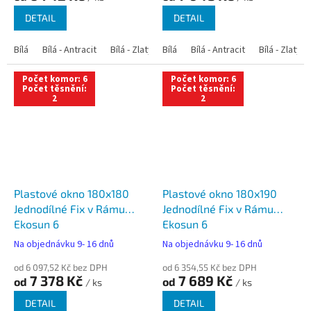
DETAIL
DETAIL
Bílá
Bílá - Antracit
Bílá - Zlatý dub
Bílá
Bílá - Tmavý dub
Bílá - Antracit
Bílá - Zlatý 
Bílá - Ořec
Počet komor: 6
Počet komor: 6
Počet těsnění:
Počet těsnění:
2
2
Plastové okno 180x180
Plastové okno 180x190
Jednodílné Fix v Rámu
Jednodílné Fix v Rámu
Ekosun 6
Ekosun 6
Na objednávku 9- 16 dnů
Na objednávku 9- 16 dnů
od 6 097,52 Kč bez DPH
od 6 354,55 Kč bez DPH
7 378 Kč
7 689 Kč
od
od
/ ks
/ ks
DETAIL
DETAIL