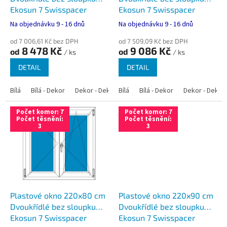
k
Ekosun 7 Swisspacer
Ekosun 7 Swisspacer
t
Ultimate
Ultimate
Na objednávku 9 - 16 dnů
Na objednávku 9 - 16 dnů
ů
od 7 006,61 Kč bez DPH
od 7 509,09 Kč bez DPH
8 478 Kč
9 086 Kč
od
od
/ ks
/ ks
DETAIL
DETAIL
Bílá
Bílá - Dekor
Dekor - Dekor
Bílá
Bílá - Antracit
Bílá - Dekor
Bílá - Zlatý dub
Dekor - Dekor
Počet komor: 7
Počet komor: 7
Počet těsnění:
Počet těsnění:
3
3
Plastové okno 220x80 cm
Plastové okno 220x90 cm
Dvoukřídlé bez sloupku
Dvoukřídlé bez sloupku
Ekosun 7 Swisspacer
Ekosun 7 Swisspacer