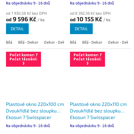
Ultimate
Ultimate
Na objednávku 9 - 16 dnů
Na objednávku 9 - 16 dnů
od 7 930,58 Kč bez DPH
od 8 392,56 Kč bez DPH
9 596 Kč
10 155 Kč
od
od
/ ks
/ ks
DETAIL
DETAIL
Bílá
Bílá - Dekor
Dekor - Dekor
Bílá
Bílá - Antracit
Bílá - Dekor
Bílá - Zlatý dub
Dekor - Dekor
Počet komor: 7
Počet komor: 7
Počet těsnění:
Počet těsnění:
3
3
Plastové okno 220x100 cm
Plastové okno 220x110 cm
Dvoukřídlé bez sloupku
Dvoukřídlé bez sloupku
Ekosun 7 Swisspacer
Ekosun 7 Swisspacer
Ultimate
Ultimate
Na objednávku 9 - 16 dnů
Na objednávku 9 - 16 dnů