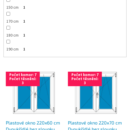
150 cm
1
170 cm
1
180 cm
1
190 cm
1
V
Počet komor: 7
Počet komor: 7
ý
Počet těsnění:
Počet těsnění:
3
3
p
i
s
p
r
o
d
Plastové okno 220x60 cm
Plastové okno 220x70 cm
u
Dvoukřídlé bez sloupku
Dvoukřídlé bez sloupku