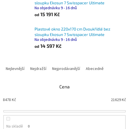
sloupku Ekosun 7 Swisspacer Ultimate
Na objednávku 9 - 16 dnů
15 191 Kč
od
Plastové okno 220x170 cm Dvoukřídlé bez
sloupku Ekosun 7 Swisspacer Ultimate
Na objednávku 9 - 16 dnů
14 597 Kč
od
Ř
a
Nejlevnější
Nejdražší
Nejprodávanější
Abecedně
z
e
n
Cena
í
p
8478
Kč
21629
Kč
r
o
d
u
Na skladě
0