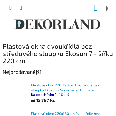
Přejít
NÁKUP
na
obsah
KOŠÍK
Plastová okna dvoukřídlá bez
středového sloupku Ekosun 7 - šířka
220 cm
Nejprodávanější
Plastové okno 220x190 cm Dvoukřídlé bez
sloupku Ekosun 7 Swisspacer Ultimate
Na objednávku 9 - 16 dnů
15 787 Kč
od
Plastové okno 220x180 cm Dvoukřídlé bez