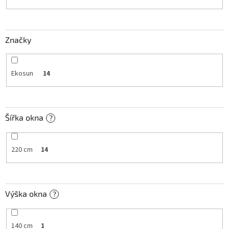
k
t
ů
Značky
Ekosun
14
Šířka okna
?
220 cm
14
Výška okna
?
140 cm
1