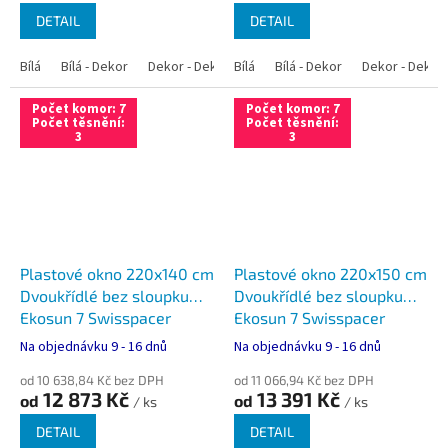
DETAIL
DETAIL
Bílá
Bílá - Dekor
Dekor - Dekor
Bílá
Bílá - Antracit
Bílá - Dekor
Bílá - Zlatý dub
Dekor - Dekor
Počet komor: 7
Počet komor: 7
Počet těsnění:
Počet těsnění:
3
3
Plastové okno 220x140 cm
Plastové okno 220x150 cm
Dvoukřídlé bez sloupku
Dvoukřídlé bez sloupku
Ekosun 7 Swisspacer
Ekosun 7 Swisspacer
Ultimate
Ultimate
Na objednávku 9 - 16 dnů
Na objednávku 9 - 16 dnů
od 10 638,84 Kč bez DPH
od 11 066,94 Kč bez DPH
12 873 Kč
13 391 Kč
od
od
/ ks
/ ks
DETAIL
DETAIL