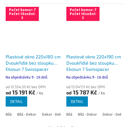
Počet komor: 7
Počet komor: 7
Počet těsnění:
Počet těsnění:
3
3
Plastové okno 220x180 cm
Plastové okno 220x190 cm
Dvoukřídlé bez sloupku
Dvoukřídlé bez sloupku
Ekosun 7 Swisspacer
Ekosun 7 Swisspacer
Ultimate
Ultimate
Na objednávku 9 - 16 dnů
Na objednávku 9 - 16 dnů
od 12 554,55 Kč bez DPH
od 13 047,11 Kč bez DPH
15 191 Kč
15 787 Kč
od
od
/ ks
/ ks
DETAIL
DETAIL
Bílá
Bílá - Dekor
Dekor - Dekor
Bílá
Bílá - Antracit
Bílá - Dekor
Bílá - Zlatý dub
Dekor - Dekor