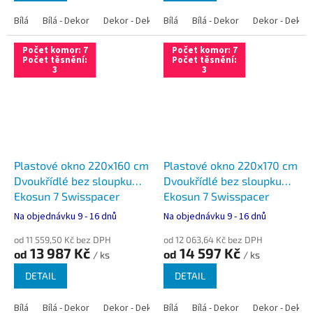
Bílá
Bílá - Dekor
Dekor - Dekor
Bílá
Bílá - Antracit
Bílá - Dekor
Bílá - Zlatý dub
Dekor - Dekor
Počet komor: 7
Počet komor: 7
Počet těsnění:
Počet těsnění:
3
3
Plastové okno 220x160 cm
Plastové okno 220x170 cm
Dvoukřídlé bez sloupku
Dvoukřídlé bez sloupku
Ekosun 7 Swisspacer
Ekosun 7 Swisspacer
Ultimate
Ultimate
Na objednávku 9 - 16 dnů
Na objednávku 9 - 16 dnů
od 11 559,50 Kč bez DPH
od 12 063,64 Kč bez DPH
13 987 Kč
14 597 Kč
od
od
/ ks
/ ks
DETAIL
DETAIL
Bílá
Bílá - Dekor
Dekor - Dekor
Bílá
Bílá - Antracit
Bílá - Dekor
Bílá - Zlatý dub
Dekor - Dekor