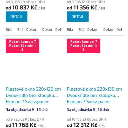
od 8 956,20 Kč bez DPH
od 9 385,12 Kč bez DPH
10 837 Kč
11 356 Kč
od
od
/ ks
/ ks
DETAIL
DETAIL
Bílá
Bílá - Dekor
Dekor - Dekor
Bílá
Bílá - Antracit
Bílá - Dekor
Bílá - Zlatý dub
Dekor - Dekor
Počet komor: 7
Počet komor: 7
Počet těsnění:
Počet těsnění:
3
3
Plastové okno 220x120 cm
Plastové okno 220x130 cm
Dvoukřídlé bez sloupku
Dvoukřídlé bez sloupku
Ekosun 7 Swisspacer
Ekosun 7 Swisspacer
Ultimate
Ultimate
Na objednávku 9 - 16 dnů
Na objednávku 9 - 16 dnů
od 9 725,62 Kč bez DPH
od 10 175,21 Kč bez DPH
11 768 Kč
12 312 Kč
od
od
/ ks
/ ks