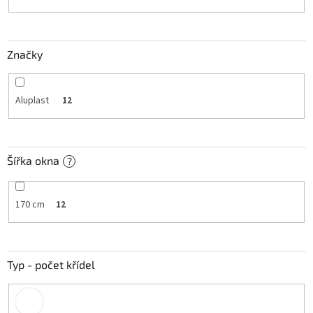
k
t
ů
Značky
Aluplast
12
Šířka okna
?
170 cm
12
Typ - počet křídel