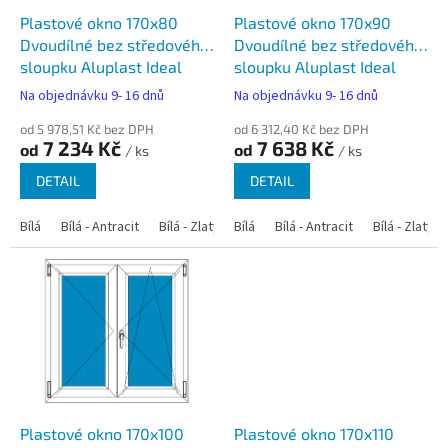
o
d
Plastové okno 170x80
Plastové okno 170x90
u
Dvoudílné bez středového
Dvoudílné bez středového
k
sloupku Aluplast Ideal
sloupku Aluplast Ideal
t
4000
4000
Na objednávku 9- 16 dnů
Na objednávku 9- 16 dnů
ů
od 5 978,51 Kč bez DPH
od 6 312,40 Kč bez DPH
7 234 Kč
7 638 Kč
od
od
/ ks
/ ks
DETAIL
DETAIL
Bílá
Bílá - Antracit
Bílá - Zlatý dub
Bílá
Bílá - Tmavý dub
Bílá - Antracit
Bílá - Zlatý 
Bílá - Ořec
Plastové okno 170x100
Plastové okno 170x110