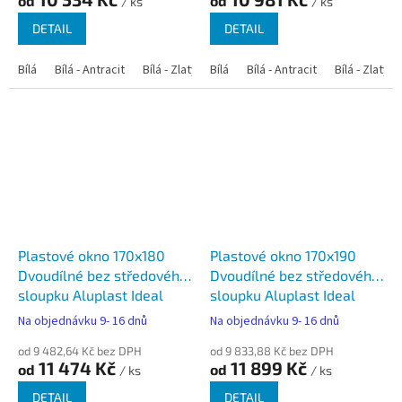
od
od
/ ks
/ ks
DETAIL
DETAIL
Bílá
Bílá - Antracit
Bílá - Zlatý dub
Bílá
Bílá - Tmavý dub
Bílá - Antracit
Bílá - Zlatý 
Bílá - Ořec
Plastové okno 170x180
Plastové okno 170x190
Dvoudílné bez středového
Dvoudílné bez středového
sloupku Aluplast Ideal
sloupku Aluplast Ideal
4000
4000
Na objednávku 9- 16 dnů
Na objednávku 9- 16 dnů
od 9 482,64 Kč bez DPH
od 9 833,88 Kč bez DPH
11 474 Kč
11 899 Kč
od
od
/ ks
/ ks
DETAIL
DETAIL