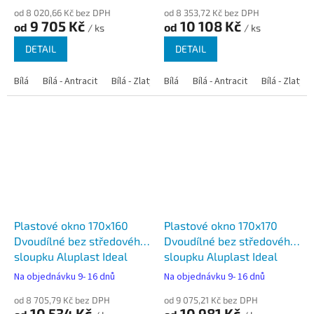
od 8 020,66 Kč bez DPH
od 8 353,72 Kč bez DPH
9 705 Kč
10 108 Kč
od
od
/ ks
/ ks
DETAIL
DETAIL
Bílá
Bílá - Antracit
Bílá - Zlatý dub
Bílá
Bílá - Tmavý dub
Bílá - Antracit
Bílá - Zlatý 
Bílá - Ořec
Plastové okno 170x160
Plastové okno 170x170
Dvoudílné bez středového
Dvoudílné bez středového
sloupku Aluplast Ideal
sloupku Aluplast Ideal
4000
4000
Na objednávku 9- 16 dnů
Na objednávku 9- 16 dnů
od 8 705,79 Kč bez DPH
od 9 075,21 Kč bez DPH
10 534 Kč
10 981 Kč