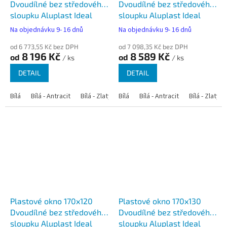
Dvoudílné bez středového
Dvoudílné bez středového
sloupku Aluplast Ideal
sloupku Aluplast Ideal
4000
4000
Na objednávku 9- 16 dnů
Na objednávku 9- 16 dnů
od 6 773,55 Kč bez DPH
od 7 098,35 Kč bez DPH
8 196 Kč
8 589 Kč
od
od
/ ks
/ ks
DETAIL
DETAIL
Bílá
Bílá - Antracit
Bílá - Zlatý dub
Bílá
Bílá - Tmavý dub
Bílá - Antracit
Bílá - Zlatý 
Bílá - Ořec
Plastové okno 170x120
Plastové okno 170x130
Dvoudílné bez středového
Dvoudílné bez středového
sloupku Aluplast Ideal
sloupku Aluplast Ideal