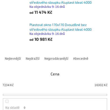
středového sloupku Aluplast Ideal 4000
Na objednávku 9- 16 dnů
11 474 Kč
od
Plastové okno 170x170 Dvoudílné bez
středového sloupku Aluplast Ideal 4000
Na objednávku 9- 16 dnů
10 981 Kč
od
Ř
a
Nejlevnější
Nejdražší
Nejprodávanější
Abecedně
z
e
n
Cena
í
p
7234
Kč
16302
Kč
r
o
d
u
Na skladě
0