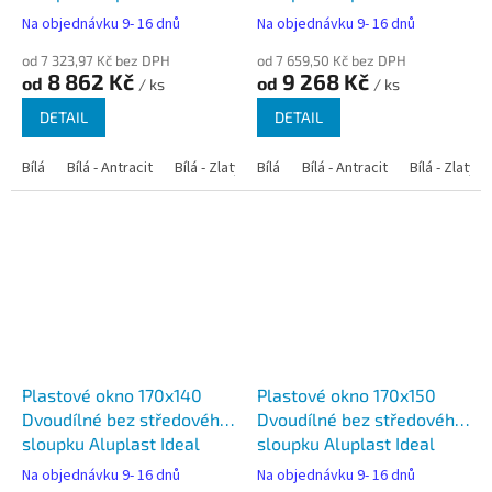
4000
4000
Na objednávku 9- 16 dnů
Na objednávku 9- 16 dnů
od 7 323,97 Kč bez DPH
od 7 659,50 Kč bez DPH
8 862 Kč
9 268 Kč
od
od
/ ks
/ ks
DETAIL
DETAIL
Bílá
Bílá - Antracit
Bílá - Zlatý dub
Bílá
Bílá - Tmavý dub
Bílá - Antracit
Bílá - Zlatý 
Bílá - Ořec
Plastové okno 170x140
Plastové okno 170x150
Dvoudílné bez středového
Dvoudílné bez středového
sloupku Aluplast Ideal
sloupku Aluplast Ideal
4000
4000
Na objednávku 9- 16 dnů
Na objednávku 9- 16 dnů