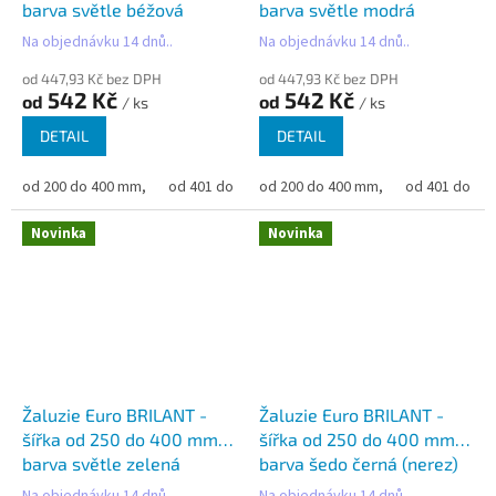
barva světle béžová
barva světle modrá
metalíza
Na objednávku 14 dnů..
Na objednávku 14 dnů..
od 447,93 Kč bez DPH
od 447,93 Kč bez DPH
542 Kč
542 Kč
od
od
/ ks
/ ks
DETAIL
DETAIL
od 200 do 400 mm,
od 401 do 500 mm,
od 200 do 400 mm,
od 501 do 600 mm,
od 401 do 50
od 6
Novinka
Novinka
Žaluzie Euro BRILANT -
Žaluzie Euro BRILANT -
šířka od 250 do 400 mm -
šířka od 250 do 400 mm -
barva světle zelená
barva šedo černá (nerez)