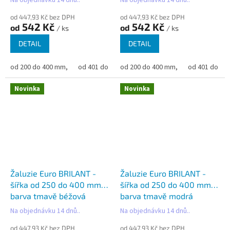
Na objednávku 14 dnů..
Na objednávku 14 dnů..
od 447,93 Kč bez DPH
od 447,93 Kč bez DPH
542 Kč
542 Kč
od
od
/ ks
/ ks
DETAIL
DETAIL
od 200 do 400 mm,
od 401 do 500 mm,
od 200 do 400 mm,
od 501 do 600 mm,
od 401 do 50
od 6
Novinka
Novinka
Žaluzie Euro BRILANT -
Žaluzie Euro BRILANT -
šířka od 250 do 400 mm -
šířka od 250 do 400 mm -
barva tmavě béžová
barva tmavě modrá
Na objednávku 14 dnů..
Na objednávku 14 dnů..
od 447,93 Kč bez DPH
od 447,93 Kč bez DPH