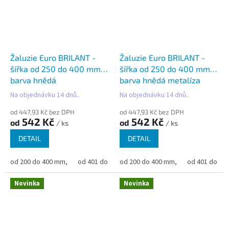
Žaluzie Euro BRILANT -
Žaluzie Euro BRILANT -
šířka od 250 do 400 mm -
šířka od 250 do 400 mm -
barva hnědá
barva hnědá metalíza
Na objednávku 14 dnů..
Na objednávku 14 dnů..
od 447,93 Kč bez DPH
od 447,93 Kč bez DPH
542 Kč
542 Kč
od
od
/ ks
/ ks
DETAIL
DETAIL
od 200 do 400 mm,
od 401 do 500 mm,
od 200 do 400 mm,
od 501 do 600 mm,
od 401 do 50
od 6
Novinka
Novinka