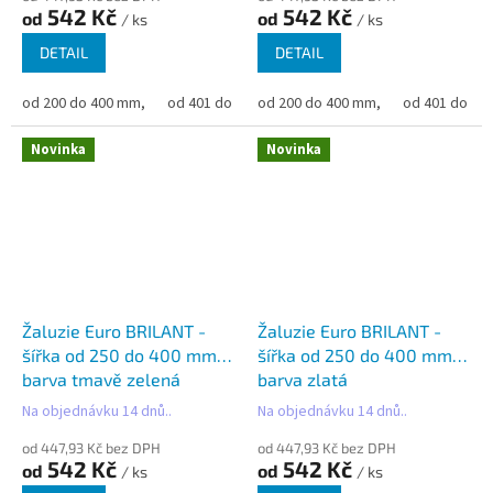
542 Kč
542 Kč
od
od
/ ks
/ ks
DETAIL
DETAIL
od 200 do 400 mm,
od 401 do 500 mm,
od 200 do 400 mm,
od 501 do 600 mm,
od 401 do 50
od 6
Novinka
Novinka
Žaluzie Euro BRILANT -
Žaluzie Euro BRILANT -
šířka od 250 do 400 mm -
šířka od 250 do 400 mm -
barva tmavě zelená
barva zlatá
Na objednávku 14 dnů..
Na objednávku 14 dnů..
od 447,93 Kč bez DPH
od 447,93 Kč bez DPH
542 Kč
542 Kč
od
od
/ ks
/ ks