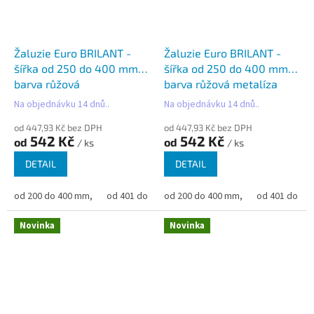
Žaluzie Euro BRILANT -
Žaluzie Euro BRILANT -
šířka od 250 do 400 mm -
šířka od 250 do 400 mm -
barva růžová
barva růžová metalíza
Na objednávku 14 dnů..
Na objednávku 14 dnů..
od 447,93 Kč bez DPH
od 447,93 Kč bez DPH
542 Kč
542 Kč
od
od
/ ks
/ ks
DETAIL
DETAIL
od 200 do 400 mm,
od 401 do 500 mm,
od 200 do 400 mm,
od 501 do 600 mm,
od 401 do 50
od 6
Novinka
Novinka