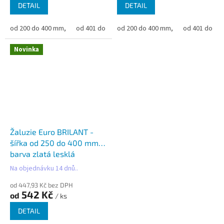
DETAIL
DETAIL
od 200 do 400 mm,
od 401 do 500 mm,
od 200 do 400 mm,
od 501 do 600 mm,
od 401 do 50
od 6
Novinka
Žaluzie Euro BRILANT -
šířka od 250 do 400 mm -
barva zlatá lesklá
Na objednávku 14 dnů..
od 447,93 Kč bez DPH
542 Kč
od
/ ks
DETAIL