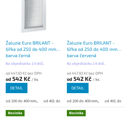
Žaluzie Euro BRILANT -
Žaluzie Euro BRILANT -
šířka od 250 do 400 mm -
šířka od 250 do 400 mm -
barva černá
barva červená
Na objednávku 14 dnů..
Na objednávku 14 dnů..
od 447,93 Kč bez DPH
od 447,93 Kč bez DPH
542 Kč
542 Kč
od
od
/ ks
/ ks
DETAIL
DETAIL
od 200 do 400 mm,
od 401 do 500 mm,
od 200 do 400 mm,
od 501 do 600 mm,
od 401 do 50
od 6
Novinka
Novinka