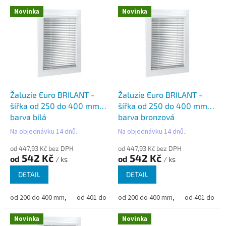
V
Novinka
Novinka
ý
p
i
s
p
r
o
d
Žaluzie Euro BRILANT -
Žaluzie Euro BRILANT -
u
šířka od 250 do 400 mm -
šířka od 250 do 400 mm -
k
barva bílá
barva bronzová
t
Na objednávku 14 dnů..
Na objednávku 14 dnů..
ů
od 447,93 Kč bez DPH
od 447,93 Kč bez DPH
542 Kč
542 Kč
od
od
/ ks
/ ks
DETAIL
DETAIL
od 200 do 400 mm,
od 401 do 500 mm,
od 200 do 400 mm,
od 501 do 600 mm,
od 401 do 50
od 6
Novinka
Novinka