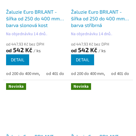
Žaluzie Euro BRILANT -
Žaluzie Euro BRILANT -
šířka od 250 do 400 mm -
šířka od 250 do 400 mm -
barva slonová kost
barva stříbrná
Na objednávku 14 dnů..
Na objednávku 14 dnů..
od 447,93 Kč bez DPH
od 447,93 Kč bez DPH
542 Kč
542 Kč
od
od
/ ks
/ ks
DETAIL
DETAIL
od 200 do 400 mm,
od 401 do 500 mm,
od 200 do 400 mm,
od 501 do 600 mm,
od 401 do 50
od 6
Novinka
Novinka