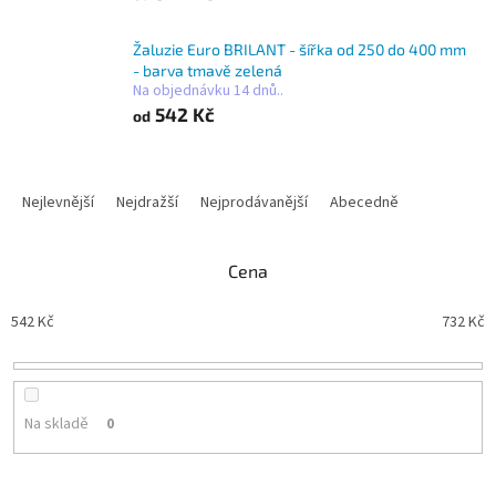
Žaluzie Euro BRILANT - šířka od 250 do 400 mm
- barva tmavě zelená
Na objednávku 14 dnů..
542 Kč
od
Ř
a
Nejlevnější
Nejdražší
Nejprodávanější
Abecedně
z
e
n
Cena
í
p
542
Kč
732
Kč
r
o
d
u
Na skladě
0
k
t
ů