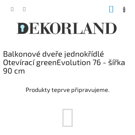
Přejít
NÁKUP
na
obsah
KOŠÍK
Balkonové dveře jednokřídlé
Otevírací greenEvolution 76 - šířka
90 cm
Produkty teprve připravujeme.