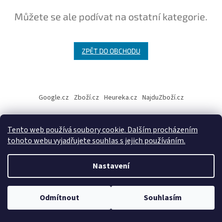
Můžete se ale podívat na ostatní kategorie.
ZPĚT DO OBCHODU
Z
á
Google.cz
Zboží.cz
Heureka.cz
NajduZboží.cz
p
a
t
Tento web používá soubory cookie. Dalším procházením
í
tohoto webu vyjadřujete souhlas s jejich používáním.
Vytvořil Shoptet
Nastavení
Copyright 2026
Dekorland.cz
. Všechna práva vyhrazena.
Odmítnout
Souhlasím