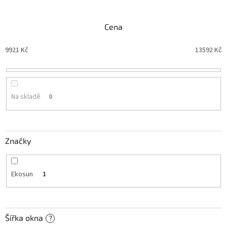
z
e
n
Cena
í
p
9921
Kč
13592
Kč
r
o
d
u
Na skladě
0
k
t
ů
Značky
Ekosun
1
Šířka okna
?