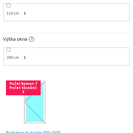
110 cm
1
Výška okna
?
200 cm
1
V
Počet komor: 7
ý
Počet těsnění:
3
p
i
s
p
r
o
d
Balkónové dveře 110x200