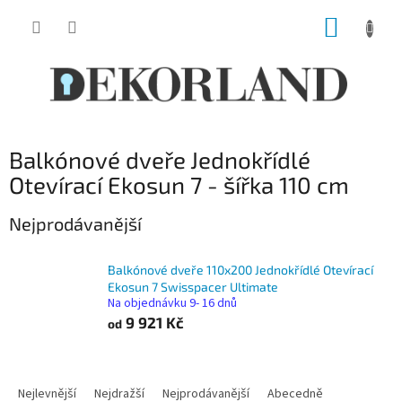
Přejít
NÁKUP
na
obsah
KOŠÍK
Balkónové dveře Jednokřídlé
Otevírací Ekosun 7 - šířka 110 cm
Nejprodávanější
Balkónové dveře 110x200 Jednokřídlé Otevírací
Ekosun 7 Swisspacer Ultimate
Na objednávku 9- 16 dnů
9 921 Kč
od
Ř
a
Nejlevnější
Nejdražší
Nejprodávanější
Abecedně