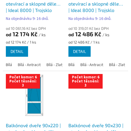
u
otevírací a sklopné dělené
otevírací a sklopné dělené
k
| Ideal 8000 | Trojsklo
| Ideal 8000 | Trojsklo
t
Na objednávku 9- 16 dnů.
Na objednávku 9- 16 dnů.
ů
od 10 061,16 Kč bez DPH
od 10 319,01 Kč bez DPH
12 174 Kč
12 486 Kč
od
od
/ ks
/ ks
Měrná
Měrná
od 12 174 Kč / 1 ks
od 12 486 Kč / 1 ks
cena:
cena:
DETAIL
DETAIL
Bílá
Bílá - Antracit
Bílá - Zlatý dub
Bílá
Bílá - Tmavý dub
Bílá - Antracit
Bílá - Zlatý 
Bílá - Ořec
Počet komor: 6
Počet komor: 6
Počet těsnění:
Počet těsnění:
3
3
Balkónové dveře 90x220 |
Balkónové dveře 90x230 |