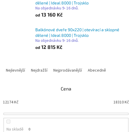
dělené | Ideal 8000 | Trojsklo
Na objednávku 9- 16 dnů.
13 160 Kč
od
Balkónové dveře 90x220 | otevírací a sklopné
dělené | Ideal 8000 | Trojsklo
Na objednávku 9- 16 dnů.
12 815 Kč
od
Ř
a
Nejlevnější
Nejdražší
Nejprodávanější
Abecedně
z
e
n
Cena
í
p
12174
Kč
18310
Kč
r
o
d
u
Na skladě
0