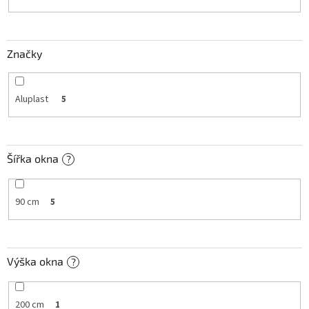
k
t
ů
Značky
Aluplast
5
Šířka okna
?
90 cm
5
Výška okna
?
200 cm
1