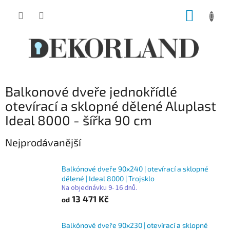
Přejít
NÁKUP
na
obsah
KOŠÍK
Balkonové dveře jednokřídlé
otevírací a sklopné dělené Aluplast
Ideal 8000 - šířka 90 cm
Nejprodávanější
Balkónové dveře 90x240 | otevírací a sklopné
dělené | Ideal 8000 | Trojsklo
Na objednávku 9- 16 dnů.
13 471 Kč
od
Balkónové dveře 90x230 | otevírací a sklopné