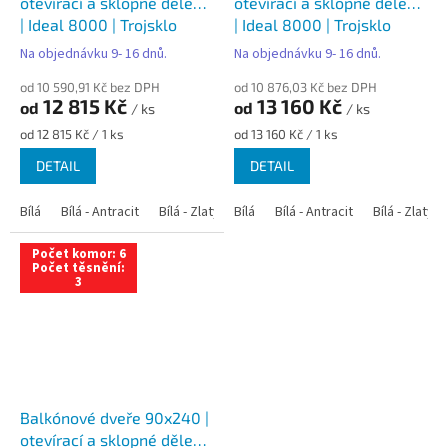
otevírací a sklopné dělené
otevírací a sklopné dělené
| Ideal 8000 | Trojsklo
| Ideal 8000 | Trojsklo
Na objednávku 9- 16 dnů.
Na objednávku 9- 16 dnů.
od 10 590,91 Kč bez DPH
od 10 876,03 Kč bez DPH
12 815 Kč
13 160 Kč
od
od
/ ks
/ ks
Měrná
Měrná
od 12 815 Kč / 1 ks
od 13 160 Kč / 1 ks
cena:
cena:
DETAIL
DETAIL
Bílá
Bílá - Antracit
Bílá - Zlatý dub
Bílá
Bílá - Tmavý dub
Bílá - Antracit
Bílá - Zlatý 
Bílá - Ořec
Počet komor: 6
Počet těsnění:
3
Balkónové dveře 90x240 |
otevírací a sklopné dělené