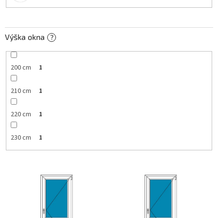
Výška okna
?
200 cm
1
210 cm
1
220 cm
1
230 cm
1
V
ý
p
i
s