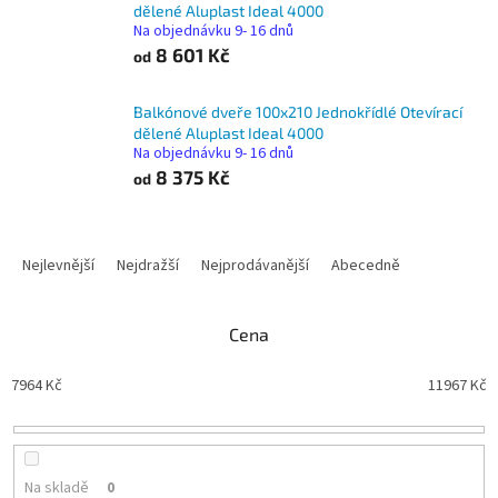
dělené Aluplast Ideal 4000
Na objednávku 9- 16 dnů
8 601 Kč
od
Balkónové dveře 100x210 Jednokřídlé Otevírací
dělené Aluplast Ideal 4000
Na objednávku 9- 16 dnů
8 375 Kč
od
Ř
a
Nejlevnější
Nejdražší
Nejprodávanější
Abecedně
z
e
n
Cena
í
p
7964
Kč
11967
Kč
r
o
d
u
Na skladě
0