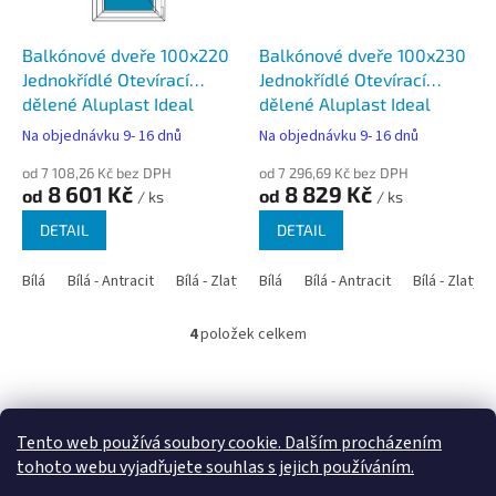
Balkónové dveře 100x220
Balkónové dveře 100x230
Jednokřídlé Otevírací
Jednokřídlé Otevírací
dělené Aluplast Ideal
dělené Aluplast Ideal
4000
4000
Na objednávku 9- 16 dnů
Na objednávku 9- 16 dnů
od 7 108,26 Kč bez DPH
od 7 296,69 Kč bez DPH
8 601 Kč
8 829 Kč
od
od
/ ks
/ ks
DETAIL
DETAIL
Bílá
Bílá - Antracit
Bílá - Zlatý dub
Bílá
Bílá - Tmavý dub
Bílá - Antracit
Bílá - Zlatý 
Bílá - Ořec
4
položek celkem
O
v
l
Z
á
á
Google.cz
Zboží.cz
Heureka.cz
NajduZboží.cz
d
p
Tento web používá soubory cookie. Dalším procházením
a
a
tohoto webu vyjadřujete souhlas s jejich používáním.
c
t
í