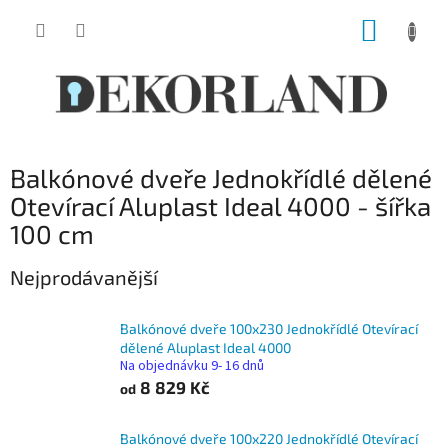
Přejít
NÁKUP
na
obsah
KOŠÍK
Balkónové dveře Jednokřídlé dělené
Otevírací Aluplast Ideal 4000 - šířka
100 cm
Nejprodávanější
Balkónové dveře 100x230 Jednokřídlé Otevírací
dělené Aluplast Ideal 4000
Na objednávku 9- 16 dnů
8 829 Kč
od
Balkónové dveře 100x220 Jednokřídlé Otevírací