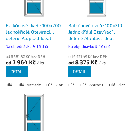
p
r
o
d
Balkónové dveře 100x200
Balkónové dveře 100x210
u
Jednokřídlé Otevírací
Jednokřídlé Otevírací
k
dělené Aluplast Ideal
dělené Aluplast Ideal
t
4000
4000
Na objednávku 9- 16 dnů
Na objednávku 9- 16 dnů
ů
od 6 581,82 Kč bez DPH
od 6 921,49 Kč bez DPH
7 964 Kč
8 375 Kč
od
od
/ ks
/ ks
DETAIL
DETAIL
Bílá
Bílá - Antracit
Bílá - Zlatý dub
Bílá
Bílá - Tmavý dub
Bílá - Antracit
Bílá - Zlatý 
Bílá - Ořec