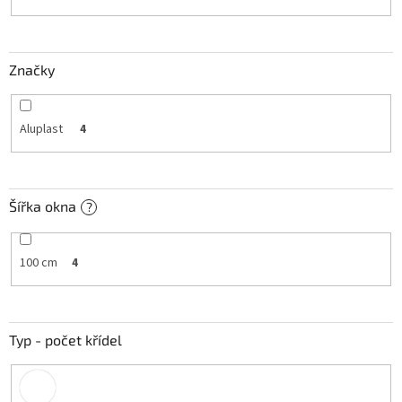
k
t
ů
Značky
Aluplast
4
Šířka okna
?
100 cm
4
Typ - počet křídel