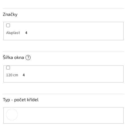
t
ů
Značky
Aluplast
4
Šířka okna
?
120 cm
4
Typ - počet křídel