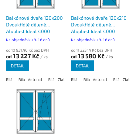
r
o
d
Balkónové dveře 120x200
Balkónové dveře 120x210
u
Dvoukřídlé dělené
Dvoukřídlé dělené
k
Aluplast Ideal 4000
Aluplast Ideal 4000
t
Na objednávku 9- 16 dnů
Na objednávku 9- 16 dnů
ů
od 10 931,40 Kč bez DPH
od 11 223,14 Kč bez DPH
13 227 Kč
13 580 Kč
od
od
/ ks
/ ks
DETAIL
DETAIL
Bílá
Bílá - Antracit
Bílá - Zlatý dub
Bílá
Bílá - Tmavý dub
Bílá - Antracit
Bílá - Zlatý 
Bílá - Ořec