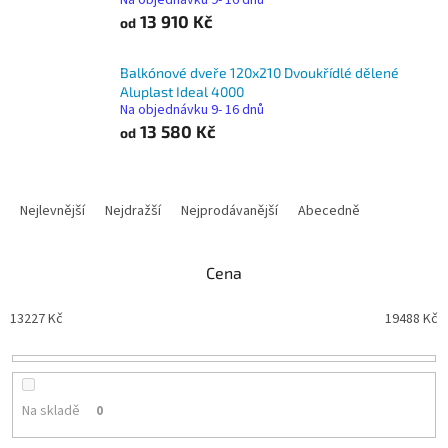
Na objednávku 9- 16 dnů
13 910 Kč
od
Balkónové dveře 120x210 Dvoukřídlé dělené
Aluplast Ideal 4000
Na objednávku 9- 16 dnů
13 580 Kč
od
Ř
a
Nejlevnější
Nejdražší
Nejprodávanější
Abecedně
z
e
n
Cena
í
p
13227
Kč
19488
Kč
r
o
d
u
Na skladě
0
k