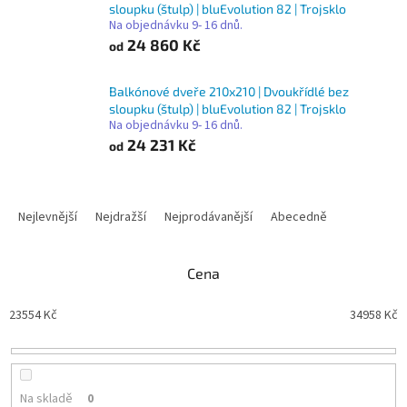
sloupku (štulp) | bluEvolution 82 | Trojsklo
Na objednávku 9- 16 dnů.
24 860 Kč
od
Balkónové dveře 210x210 | Dvoukřídlé bez
sloupku (štulp) | bluEvolution 82 | Trojsklo
Na objednávku 9- 16 dnů.
24 231 Kč
od
Ř
a
Nejlevnější
Nejdražší
Nejprodávanější
Abecedně
z
e
n
Cena
í
p
23554
Kč
34958
Kč
r
o
d
u
Na skladě
0