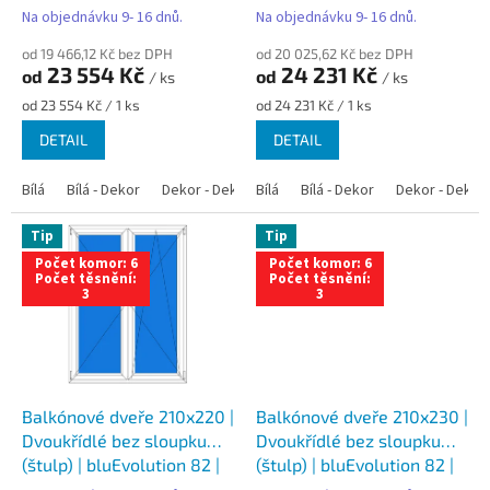
t
Trojsklo
Trojsklo
Na objednávku 9- 16 dnů.
Na objednávku 9- 16 dnů.
ů
od 19 466,12 Kč bez DPH
od 20 025,62 Kč bez DPH
23 554 Kč
24 231 Kč
od
od
/ ks
/ ks
Měrná
Měrná
od 23 554 Kč / 1 ks
od 24 231 Kč / 1 ks
cena:
cena:
DETAIL
DETAIL
Bílá
Bílá - Dekor
Dekor - Dekor
Bílá
Bílá - Antracit
Bílá - Dekor
Bílá - Zlatý dub
Dekor - Dekor
Tip
Tip
Počet komor: 6
Počet komor: 6
Počet těsnění:
Počet těsnění:
3
3
Balkónové dveře 210x220 |
Balkónové dveře 210x230 |
Dvoukřídlé bez sloupku
Dvoukřídlé bez sloupku
(štulp) | bluEvolution 82 |
(štulp) | bluEvolution 82 |
Trojsklo
Trojsklo