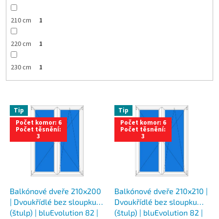
210 cm
1
220 cm
1
230 cm
1
V
Tip
Tip
ý
Počet komor: 6
Počet komor: 6
p
Počet těsnění:
Počet těsnění:
i
3
3
s
p
r
o
d
Balkónové dveře 210x200
Balkónové dveře 210x210 |
u
| Dvoukřídlé bez sloupku
Dvoukřídlé bez sloupku
k
(štulp) | bluEvolution 82 |
(štulp) | bluEvolution 82 |