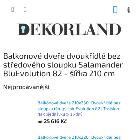
Přejít
NÁKUP
na
obsah
KOŠÍK
Balkonové dveře dvoukřídlé bez
středového sloupku Salamander
BluEvolution 82 - šířka 210 cm
Nejprodávanější
Balkónové dveře 210x230 | Dvoukřídlé bez
sloupku (štulp) | bluEvolution 82 | Trojsklo
Na objednávku 9- 16 dnů.
25 616 Kč
od
Balkónové dveře 210x220 | Dvoukřídlé bez