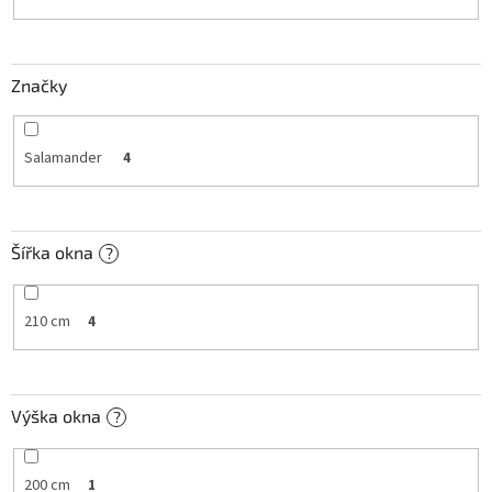
k
t
ů
Značky
Salamander
4
Šířka okna
?
210 cm
4
Výška okna
?
200 cm
1