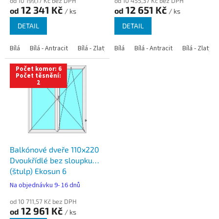
od 10 199,17 Kč bez DPH
od 10 455,37 Kč bez DPH
12 341 Kč
12 651 Kč
od
od
/ ks
/ ks
DETAIL
DETAIL
Bílá
Bílá - Antracit
Bílá - Zlatý dub
Bílá
Bílá - Tmavý dub
Bílá - Antracit
Bílá - Zlatý 
Bílá - Ořec
Počet komor: 6
Počet těsnění:
2
Balkónové dveře 110x220
Dvoukřídlé bez sloupku
(štulp) Ekosun 6
Na objednávku 9- 16 dnů
od 10 711,57 Kč bez DPH
12 961 Kč
od
/ ks