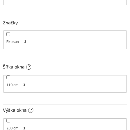
k
t
ů
Značky
Ekosun
3
Šířka okna
?
110 cm
3
Výška okna
?
200 cm
1