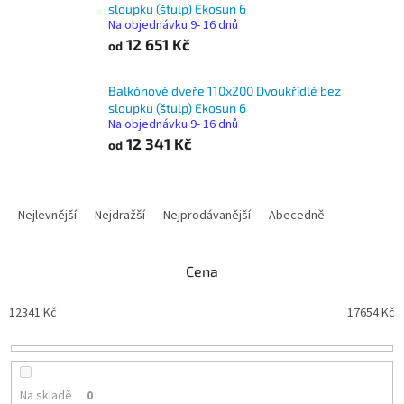
sloupku (štulp) Ekosun 6
Na objednávku 9- 16 dnů
12 651 Kč
od
Balkónové dveře 110x200 Dvoukřídlé bez
sloupku (štulp) Ekosun 6
Na objednávku 9- 16 dnů
12 341 Kč
od
Ř
a
Nejlevnější
Nejdražší
Nejprodávanější
Abecedně
z
e
n
Cena
í
p
12341
Kč
17654
Kč
r
o
d
u
Na skladě
0