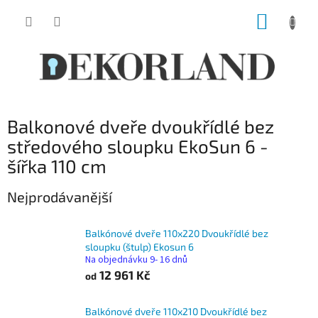
Přejít
NÁKUP
na
obsah
KOŠÍK
Balkonové dveře dvoukřídlé bez
středového sloupku EkoSun 6 -
šířka 110 cm
Nejprodávanější
Balkónové dveře 110x220 Dvoukřídlé bez
sloupku (štulp) Ekosun 6
Na objednávku 9- 16 dnů
12 961 Kč
od
Balkónové dveře 110x210 Dvoukřídlé bez