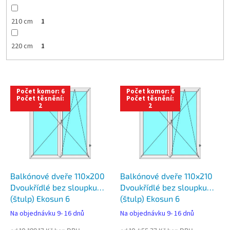
210 cm
1
220 cm
1
V
Počet komor: 6
Počet komor: 6
ý
Počet těsnění:
Počet těsnění:
2
2
p
i
s
p
r
o
d
Balkónové dveře 110x200
Balkónové dveře 110x210
u
Dvoukřídlé bez sloupku
Dvoukřídlé bez sloupku
k
(štulp) Ekosun 6
(štulp) Ekosun 6
t
Na objednávku 9- 16 dnů
Na objednávku 9- 16 dnů
ů