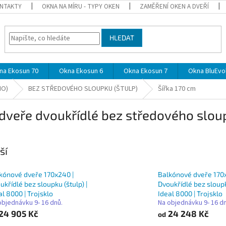
NTAKTY
OKNA NA MÍRU - TYPY OKEN
ZAMĚŘENÍ OKEN A DVEŘÍ
HLEDAT
na Ekosun 70
Okna Ekosun 6
Okna Ekosun 7
Okna BluEvol
NO)
BEZ STŘEDOVÉHO SLOUPKU (ŠTULP)
Šířka 170 cm
veře dvoukřídlé bez středového sloupk
ší
kónové dveře 170x240 |
Balkónové dveře 170x
ukřídlé bez sloupku (štulp) |
Dvoukřídlé bez sloupk
al 8000 | Trojsklo
Ideal 8000 | Trojsklo
objednávku 9- 16 dnů.
Na objednávku 9- 16 d
24 905 Kč
24 248 Kč
od