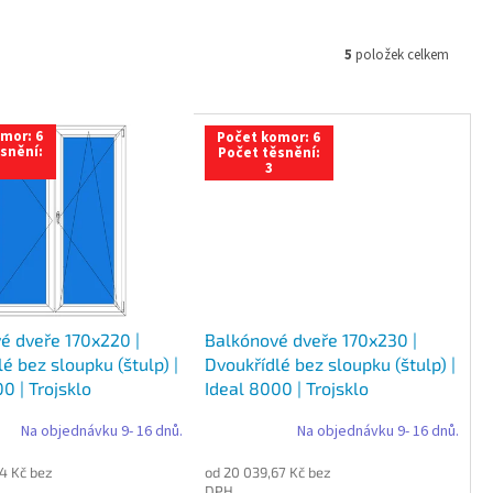
5
položek celkem
mor: 6
Počet komor: 6
snění:
Počet těsnění:
3
é dveře 170x220 |
Balkónové dveře 170x230 |
é bez sloupku (štulp) |
Dvoukřídlé bez sloupku (štulp) |
0 | Trojsklo
Ideal 8000 | Trojsklo
Na objednávku 9- 16 dnů.
Na objednávku 9- 16 dnů.
4 Kč bez
od 20 039,67 Kč bez
DPH