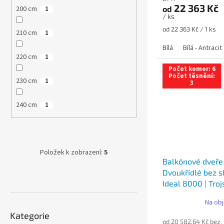
22 363 Kč
200 cm
od
1
/ ks
Měrná
od 22 363 Kč / 1 ks
210 cm
1
cena:
Bílá
Bílá - Antracit
220 cm
1
Počet komor: 6
Počet těsnění:
230 cm
1
3
240 cm
1
Položek k zobrazení:
5
Balkónové dveře
Dvoukřídlé bez sl
Ideal 8000 | Troj
Na obj
Přeskočit
Kategorie
kategorie
od 20 582,64 Kč bez