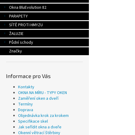
Okna BluEvolution 82
PARAPETY
SÍTĚ PROTI HMYZU
ŽALUZIE
Půdní schody
Značky
Informace pro Vás
Kontakty
OKNA NA MÍRU - TYPY OKEN
Zaměření oken a dveří
Termíny
Doprava
Objednávka krok za krokem
Specifikace skel
Jak seřídit okna a dveře
Okenní větrací štěrbiny