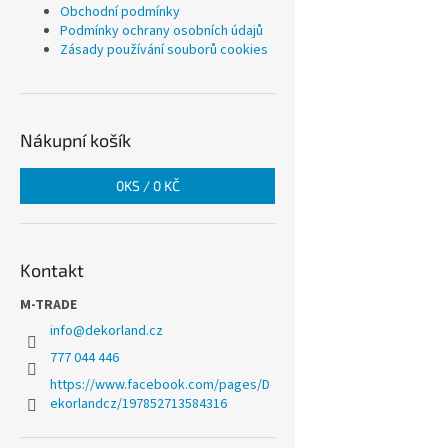
Obchodní podmínky
Podmínky ochrany osobních údajů
Zásady používání souborů cookies
Nákupní košík
0
KS /
0 KČ
Kontakt
M-TRADE
info
@
dekorland.cz
777 044 446
https://www.facebook.com/pages/D
ekorlandcz/197852713584316