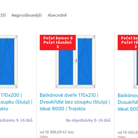
žší
Nejprodávanější
Abecedně
Počet komor: 6
Počet ko
Počet těsnění:
Počet tě
3
3
 170x200 |
Balkónové dveře 170x210 |
Balkónov
oupku (štulp) |
Dvoukřídlé bez sloupku (štulp) |
Dvoukřídl
sklo
Ideal 8000 | Trojsklo
Ideal 800
ednávku 9- 16 dnů.
Na objednávku 9- 16 dnů.
od 18 996,69 Kč bez
od 19 482,6
DPH
DPH