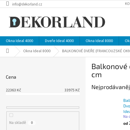
Přejít
KO
info@dekorland.cz
na
obsah
Okna Ideal 4000
Dveře Ideal 4000
Okna Ideal 8000
Ok
Domů
Okna Ideal 8000
BALKONOVÉ DVEŘE (FRANCOUZSKÉ OK
P
Balkonové d
o
s
cm
Cena
t
r
Nejprodávaněj
22363
Kč
33975
Kč
a
n
Bal
n
Dvo
í
Ide
Na 
p
Na skladě
0
a
od