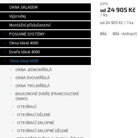
DPH
OKNA SKLADEM
24 905 Kč
od
/ ks
Výprodej
Měrná
od 24 905 Kč / 1 ks
Montážní příslušenství
cena:
Bílá
Bílá - Antracit
POSUVNÉ SYSTÉMY
Okna Ideal 4000
Dveře Ideal 4000
Okna Ideal 8000
OKNA JEDNOKŘÍDLÁ
OKNA DVOUKŘÍDLÁ
OKNA TROJKŘÍDLÁ
BALKONOVÉ DVEŘE (FRANCOUZSKÉ
OKNO)
OTEVÍRACÍ
OTEVÍRACÍ DĚLENÉ
OTEVÍRACÍ SKLOPNÉ
OTEVÍRACÍ SKLOPNÉ DĚLENÉ