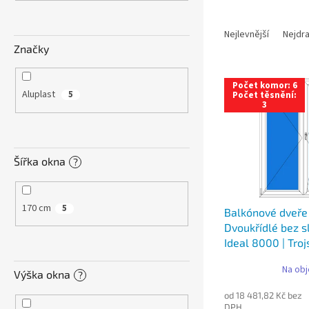
n
e
Ř
l
a
Nejlevnější
Nejdra
z
Značky
e
V
n
Počet komor: 6
ý
í
Aluplast
5
Počet těsnění:
3
p
p
i
r
s
o
p
d
Šířka okna
?
r
u
o
k
d
t
170 cm
5
Balkónové dveře
u
ů
Dvoukřídlé bez sl
k
Ideal 8000 | Troj
t
ů
Na obj
Výška okna
?
od 18 481,82 Kč bez
DPH