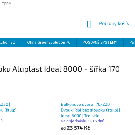
TERMÍNY
DOPRAVA
OBJEDNÁVKA KROK ZA KROKEM
SPECIF
NÁKUPNÍ
Prázdný košík
KOŠÍK
ution 82
Okna GreenEvolution 76
POSUVNÉ SYSTÉMY
Par
u Aluplast Ideal 8000 - šířka 170
230 |
Balkónové dveře 170x220 |
u (štulp) |
Dvoukřídlé bez sloupku (štulp) |
Ideal 8000 | Trojsklo
nů.
Na objednávku 9- 16 dnů.
23 574 Kč
od