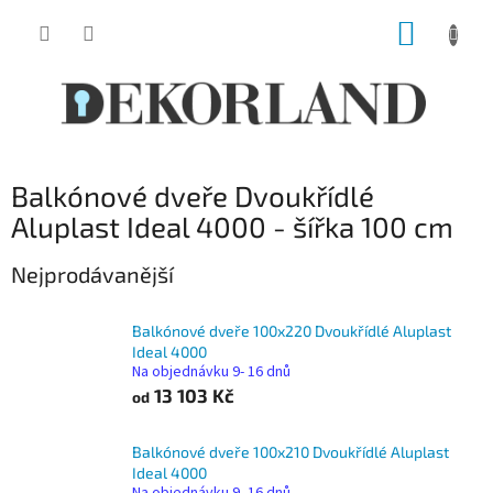
Přejít
NÁKUP
na
obsah
KOŠÍK
Balkónové dveře Dvoukřídlé
Aluplast Ideal 4000 - šířka 100 cm
Nejprodávanější
Balkónové dveře 100x220 Dvoukřídlé Aluplast
Ideal 4000
Na objednávku 9- 16 dnů
13 103 Kč
od
Balkónové dveře 100x210 Dvoukřídlé Aluplast
Ideal 4000