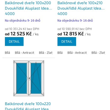
d
Balkónové dveře 100x200
Balkónové dveře 100x210
u
Dvoukřídlé Aluplast Ideal
Dvoukřídlé Aluplast Ideal
k
4000
4000
t
Na objednávku 9- 16 dnů
Na objednávku 9- 16 dnů
ů
od 10 351,24 Kč bez DPH
od 10 590,91 Kč bez DPH
12 525 Kč
12 815 Kč
od
od
/ ks
/ ks
DETAIL
DETAIL
Bílá
Bílá - Antracit
Bílá - Zlatý dub
Bílá
Bílá - Tmavý dub
Bílá - Antracit
Bílá - Zlatý 
Bílá - Ořec
Balkónové dveře 100x220
Dvoukřídlé Aluplast Ideal