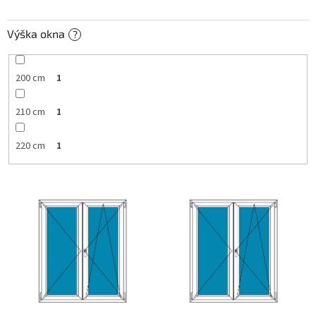
Výška okna
?
200 cm
1
210 cm
1
220 cm
1
V
ý
p
i
s
p
r
o