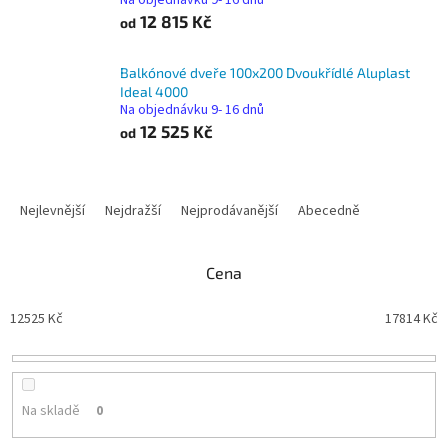
Na objednávku 9- 16 dnů
12 815 Kč
od
Balkónové dveře 100x200 Dvoukřídlé Aluplast
Ideal 4000
Na objednávku 9- 16 dnů
12 525 Kč
od
Ř
a
Nejlevnější
Nejdražší
Nejprodávanější
Abecedně
z
e
n
Cena
í
p
12525
Kč
17814
Kč
r
o
d
u
Na skladě
0
k