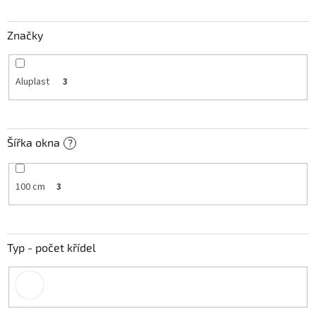
t
ů
Značky
Aluplast
3
Šířka okna
?
100 cm
3
Typ - počet křídel