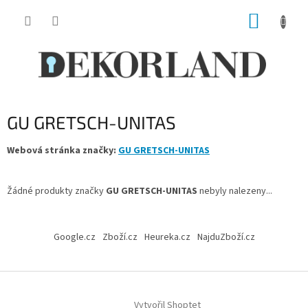
Přejít
NÁKUP
na
obsah
KOŠÍK
GU GRETSCH-UNITAS
Webová stránka značky:
GU GRETSCH-UNITAS
Žádné produkty značky
GU GRETSCH-UNITAS
nebyly nalezeny...
Z
á
Google.cz
Zboží.cz
Heureka.cz
NajduZboží.cz
p
a
t
í
Vytvořil Shoptet