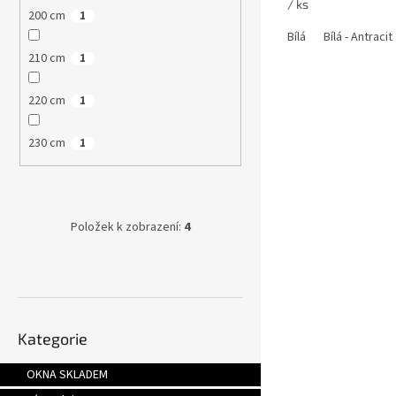
/ ks
200 cm
1
Bílá
Bílá - Antracit
210 cm
1
220 cm
1
230 cm
1
Položek k zobrazení:
4
Přeskočit
Kategorie
kategorie
OKNA SKLADEM