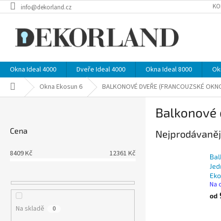
Přejít
KO
info@dekorland.cz
na
obsah
Okna Ideal 4000
Dveře Ideal 4000
Okna Ideal 8000
Ok
Domů
Okna Ekosun 6
BALKONOVÉ DVEŘE (FRANCOUZSKÉ OKN
P
Balkonové d
o
s
Cena
Nejprodávaněj
t
r
8409
Kč
12361
Kč
a
Bal
n
Jed
Eko
n
Na 
í
od
p
Na skladě
0
a
Ř