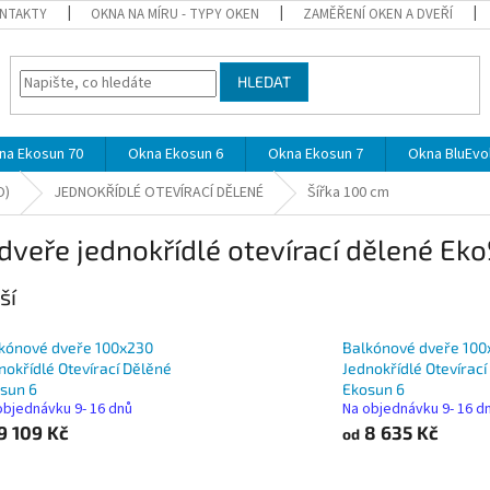
NTAKTY
OKNA NA MÍRU - TYPY OKEN
ZAMĚŘENÍ OKEN A DVEŘÍ
HLEDAT
na Ekosun 70
Okna Ekosun 6
Okna Ekosun 7
Okna BluEvol
O)
JEDNOKŘÍDLÉ OTEVÍRACÍ DĚLENÉ
Šířka 100 cm
veře jednokřídlé otevírací dělené Eko
ší
kónové dveře 100x230
Balkónové dveře 100
nokřídlé Otevírací Dělěné
Jednokřídlé Otevírac
sun 6
Ekosun 6
objednávku 9- 16 dnů
Na objednávku 9- 16 d
9 109 Kč
8 635 Kč
od