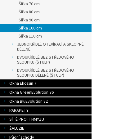
Šířka 70 cm
Šířka 80 cm
Šířka 90 cm
Šířka 100 cm
Šířka 110 cm
JEDNOKŘÍDLÉ OTEVÍRACÍ A SKLOPNÉ
DĚLENÉ
DVOUKŘÍDLÉ BEZ STŘEDOVÉHO
SLOUPKU (ŠTULP)
DVOUKŘÍDLÉ BEZ STŘEDOVÉHO
SLOUPKU DĚLENÉ (ŠTULP)
Okna Ekosun 7
Okna GreenEvolution 76
Okna BluEvolution 82
PARAPETY
SÍTĚ PROTI HMYZU
ŽALUZIE
Půdní schody