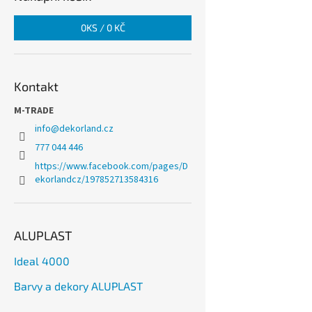
0
KS /
0 KČ
Kontakt
M-TRADE
info
@
dekorland.cz
777 044 446
https://www.facebook.com/pages/D
ekorlandcz/197852713584316
ALUPLAST
Ideal 4000
Barvy a dekory ALUPLAST