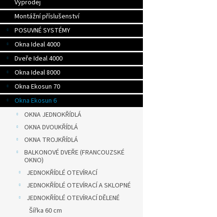
Výprodej
Montážní příslušenství
POSUVNÉ SYSTÉMY
Okna Ideal 4000
Dveře Ideal 4000
Okna Ideal 8000
Okna Ekosun 70
Okna Ekosun 6
OKNA JEDNOKŘÍDLÁ
OKNA DVOUKŘÍDLÁ
OKNA TROJKŘÍDLÁ
BALKONOVÉ DVEŘE (FRANCOUZSKÉ
OKNO)
JEDNOKŘÍDLÉ OTEVÍRACÍ
JEDNOKŘÍDLÉ OTEVÍRACÍ A SKLOPNÉ
JEDNOKŘÍDLÉ OTEVÍRACÍ DĚLENÉ
Šířka 60 cm