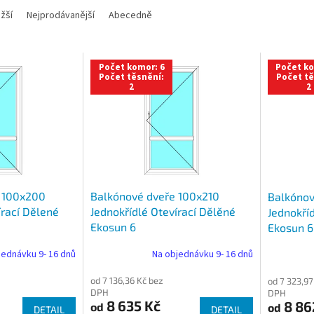
žší
Nejprodávanější
Abecedně
Počet komor: 6
Počet ko
Počet těsnění:
Počet tě
2
2
 100x200
Balkónové dveře 100x210
Balkónov
írací Dělené
Jednokřídlé Otevírací Dělěné
Jednokří
Ekosun 6
Ekosun 6
jednávku 9- 16 dnů
Na objednávku 9- 16 dnů
od 7 136,36 Kč bez
od 7 323,97
DPH
DPH
8 635 Kč
8 86
od
od
DETAIL
DETAIL