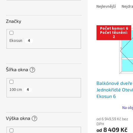
n
a
e
Nejlevnější
Nejdra
z
l
e
Značky
V
n
Počet komor: 6
ý
í
Počet těsnění:
2
p
p
Ekosun
4
i
r
s
o
p
d
r
u
Šířka okna
?
o
k
d
t
Balkónové dveře
u
ů
100 cm
Jednokřídlé Otev
4
k
Ekosun 6
t
ů
Na ob
Výška okna
?
od 6 949,59 Kč bez
DPH
8 409 Kč
od