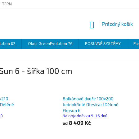
TERMÍNY
DOPRAVA
OBJEDNÁVKA KROK ZA KROKEM
SPECIF
NÁKUPNÍ
Prázdný košík
KOŠÍK
ution 82
Okna GreenEvolution 76
POSUVNÉ SYSTÉMY
Par
Sun 6 - šířka 100 cm
x210
Balkónové dveře 100x200
í Dělěné
Jednokřídlé Otevírací Dělené
Ekosun 6
nů
Na objednávku 9- 16 dnů
8 409 Kč
od