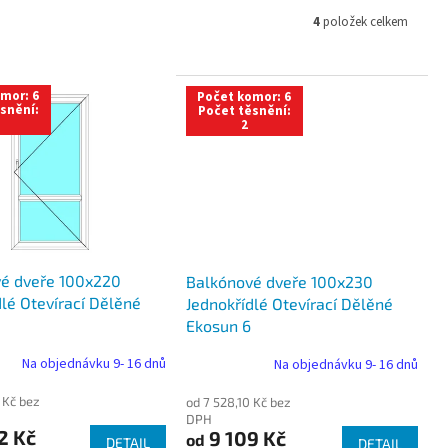
4
položek celkem
mor: 6
Počet komor: 6
snění:
Počet těsnění:
2
é dveře 100x220
Balkónové dveře 100x230
dlé Otevírací Dělěné
Jednokřídlé Otevírací Dělěné
Ekosun 6
Na objednávku 9- 16 dnů
Na objednávku 9- 16 dnů
 Kč bez
od 7 528,10 Kč bez
DPH
2 Kč
9 109 Kč
od
DETAIL
DETAIL