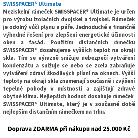
SWISSPACER® Ultimate
Meziskelní rámeček SWISSPACER® Ultimate je určen
pro výrobu izolačních dvojskel a trojskel. Rámeček
je odolný vůči plynu a páře. Jednoduché a finančně
výhodné řešení pro zlepšení energetické účinnosti
oken a fasád.
Použitím distančních rámečků
SWISSPACER® dosahujeme vyšších teplot na okraji
skla. Tím se výrazně snižuje nebezpečí vytváření
kondenzátu a snižuje se nebo se zcela zabraňuje
vytváření zdraví škodlivých plísní na oknech. Vyšší
teploty na okraji skla znamenají současně i zvýšení
tepelné pohody v místnosti a zajišťují zdravé
obytné klima.
Nejlepších hodnot dosahuje rámeček
SWISSPACER® Ultimate, který je v současné době
nejlepším distančním rámečkem na trhu.
Doprava ZDARMA při nákupu nad 25.000 Kč